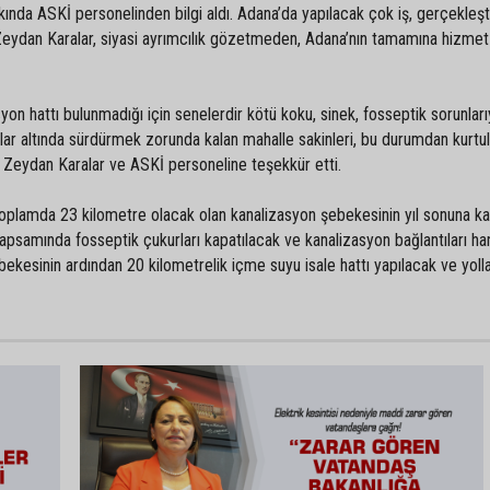
ında ASKİ personelinden bilgi aldı. Adana’da yapılacak çok iş, gerçekleşt
Zeydan Karalar, siyasi ayrımcılık gözetmeden, Adana’nın tamamına hizme
yon hattı bulunmadığı için senelerdir kötü koku, sinek, fosseptik sorunları
lar altında sürdürmek zorunda kalan mahalle sakinleri, bu durumdan kurtul
n Zeydan Karalar ve ASKİ personeline teşekkür etti.
toplamda 23 kilometre olacak olan kanalizasyon şebekesinin yıl sonuna k
psamında fosseptik çukurları kapatılacak ve kanalizasyon bağlantıları ha
bekesinin ardından 20 kilometrelik içme suyu isale hattı yapılacak ve yoll