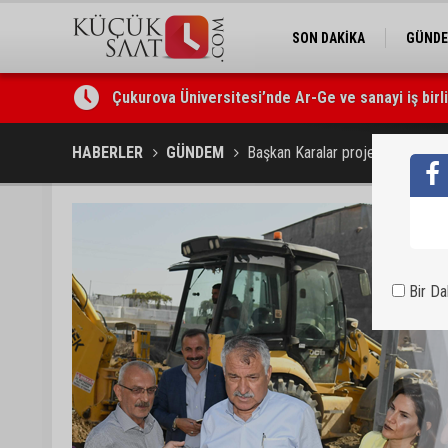
SON DAKİKA
GÜND
Çukurova Üniversitesi’nde Ar-Ge ve sanayi iş birl
HABERLER
GÜNDEM
Başkan Karalar projelerin takibi
Bir D