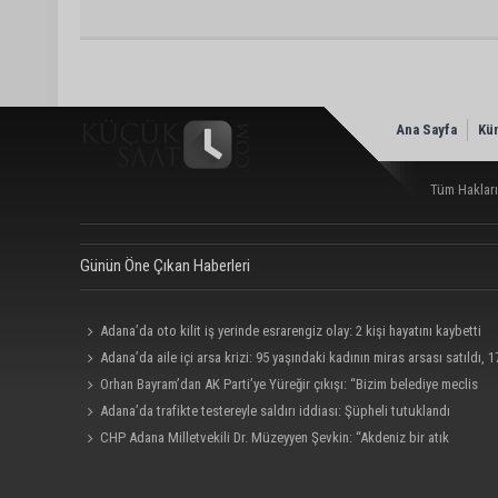
Ana Sayfa
Kü
Tüm Hakları
Günün Öne Çıkan Haberleri
Adana’da oto kilit iş yerinde esrarengiz olay: 2 kişi hayatını kaybetti
Adana’da aile içi arsa krizi: 95 yaşındaki kadının miras arsası satıldı, 1
milyonun 13 milyonu harcandı
Orhan Bayram’dan AK Parti’ye Yüreğir çıkışı: “Bizim belediye meclis
üyelerimize ne yaptınız? Siz önce onu anlatın”
Adana’da trafikte testereyle saldırı iddiası: Şüpheli tutuklandı
CHP Adana Milletvekili Dr. Müzeyyen Şevkin: “Akdeniz bir atık
deposuna dönüşmemeli”