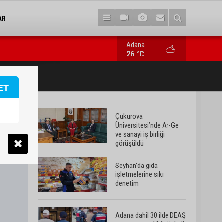
AR
Adana
Seyhan’da gıda işletmelerine sıkı denetim
26 °C
ET
Çukurova
Üniversitesi’nde Ar-Ge
ve sanayi iş birliği
görüşüldü
Seyhan’da gıda
işletmelerine sıkı
denetim
Adana dahil 30 ilde DEAŞ