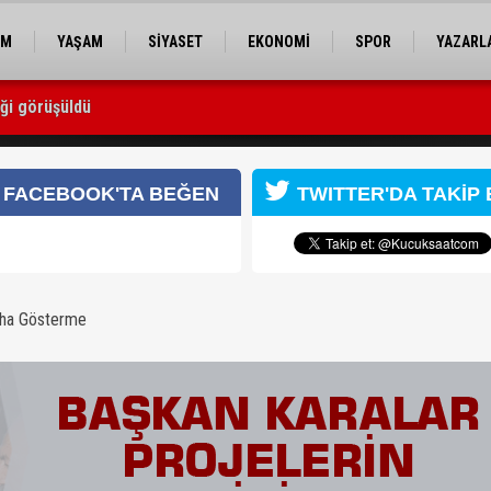
EM
YAŞAM
SİYASET
EKONOMİ
SPOR
YAZARL
iği görüşüldü
nde
FACEBOOK'TA BEĞEN
TWITTER'DA TAKİP 
aha Gösterme