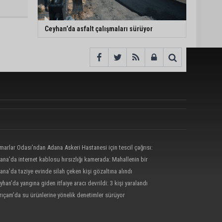
Ceyhan’da asfalt çalışmaları sürüyor
marlar Odası’ndan Adana Askeri Hastanesi için tescil çağrısı:
mamalı, amaç dışı kullanılmamalı”
ana’da internet kablosu hırsızlığı kamerada: Mahallenin bir
nde internet erişimi kesildi
ana’da taziye evinde silah çeken kişi gözaltına alındı
yhan’da yangına giden itfaiye aracı devrildi: 3 kişi yaralandı
rıçam’da su ürünlerine yönelik denetimler sürüyor