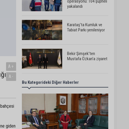
operasyonu: 104 şüpheli
yakalandı
Karataş’ta Kumluk ve
Tabiat Parkı yenileniyor
Bekir Şimşek’ten
Mustafa Özkan’a ziyaret
A+
ığı
A-
Bu Kategorideki Diğer Haberler
Ceyhan’da asfalt
çalışmaları sürüyor
lbahçesi
Ceyhan’da açık hava
sineması keyfi iki farklı
parkta devam ediyor
’ne giden