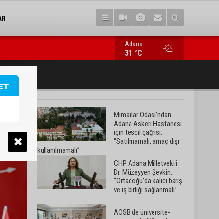
AR
Adana
AOSB’de üniversite-sanayi iş birliği toplantısı gerçekleştirildi
31 °C
ET
Mimarlar Odası’ndan
Adana Askeri Hastanesi
için tescil çağrısı:
“Satılmamalı, amaç dışı
kullanılmamalı”
CHP Adana Milletvekili
Dr. Müzeyyen Şevkin:
“Ortadoğu’da kalıcı barış
ve iş birliği sağlanmalı”
AOSB’de üniversite-