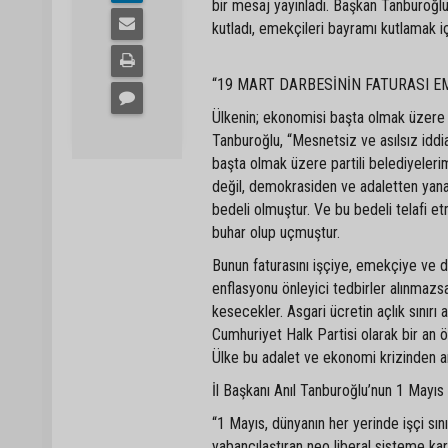
bir mesaj yayınladı. Başkan Tanburoğ
kutladı, emekçileri bayramı kutlamak iç
“19 MART DARBESİNİN FATURASI E
Ülkenin; ekonomisi başta olmak üzere 
Tanburoğlu, “Mesnetsiz ve asılsız iddi
başta olmak üzere partili belediyeler
değil, demokrasiden ve adaletten yana 
bedeli olmuştur. Ve bu bedeli telafi e
buhar olup uçmuştur.
Bunun faturasını işçiye, emekçiye ve 
enflasyonu önleyici tedbirler alınmazs
kesecekler. Asgari ücretin açlık sınırı
Cumhuriyet Halk Partisi olarak bir an 
Ülke bu adalet ve ekonomi krizinden an
İl Başkanı Anıl Tanburoğlu’nun 1 May
“1 Mayıs, dünyanın her yerinde işçi sın
yabancılaştıran neo liberal sisteme kar