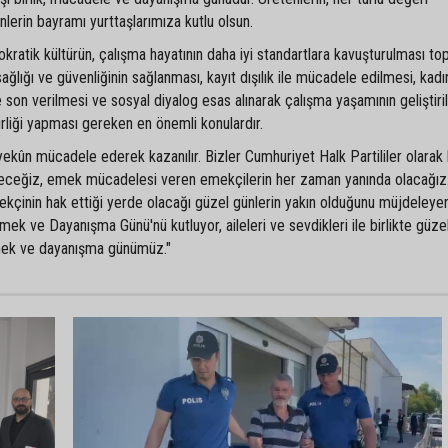
enlerin bayramı yurttaşlarımıza kutlu olsun.
ratik kültürün, çalışma hayatının daha iyi standartlara kavuşturulması to
ağlığı ve güvenliğinin sağlanması, kayıt dışılık ile mücadele edilmesi, kadı
ine son verilmesi ve sosyal diyalog esas alınarak çalışma yaşamının geliştir
birliği yapması gereken en önemli konulardır.
ekûn mücadele ederek kazanılır. Bizler Cumhuriyet Halk Partililer olarak
ceğiz, emek mücadelesi veren emekçilerin her zaman yanında olacağız
çinin hak ettiği yerde olacağı güzel günlerin yakın olduğunu müjdeleyer
k ve Dayanışma Günü'nü kutluyor, aileleri ve sevdikleri ile birlikte güze
emek ve dayanışma günümüz."