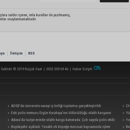
lara saldırı içeren, imla kuralları ile yazılmamış,
rumlar onaylanmamaktadır.
nye
İletişim
RSS
 Saklıdır © 2019
Küçük Saat
|
0532 059 69 46
|
Haber Scripti
AOSB’de üniversite-sanayi iş birliği toplantısı gerçekleştirildi
CH
Eski polis memuru Ergün Karakaya’nın öldürüldüğü silahlı kavganın
ve iş 
Yü
görüntüleri ortaya çıktı
Adana’da taziye evinde silahlı kavga kamerada: Çok sayıda polis ekibi
Yo
olay yerine sevk edildi
Büyükşehir açıkladı: Yasaklı ırk köpeğe mevzuat kapsamında işlem
üzeri
Be