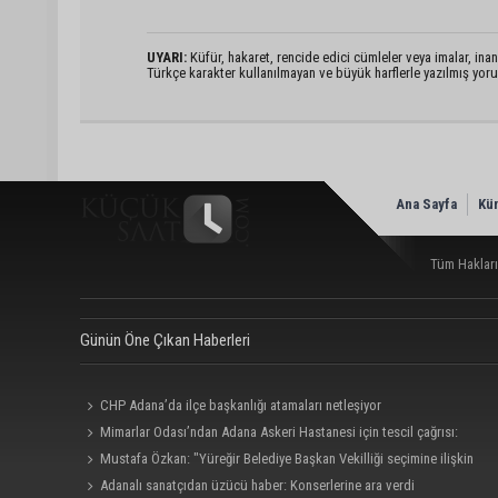
UYARI:
Küfür, hakaret, rencide edici cümleler veya imalar, inanç
Türkçe karakter kullanılmayan ve büyük harflerle yazılmış yo
Ana Sayfa
Kü
Tüm Hakları
Günün Öne Çıkan Haberleri
CHP Adana’da ilçe başkanlığı atamaları netleşiyor
Mimarlar Odası’ndan Adana Askeri Hastanesi için tescil çağrısı:
“Satılmamalı, amaç dışı kullanılmamalı”
Mustafa Özkan: "Yüreğir Belediye Başkan Vekilliği seçimine ilişkin
hukuki süreç başlatıldı"
Adanalı sanatçıdan üzücü haber: Konserlerine ara verdi