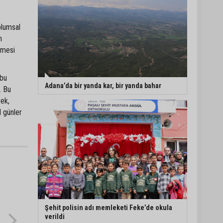
plumsal
n
ilmesi
 bu
Adana’da bir yanda kar, bir yanda bahar
. Bu
ek,
l günler
Şehit polisin adı memleketi Feke’de okula
verildi