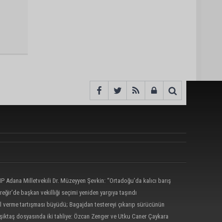
P Adana Milletvekili Dr. Müzeyyen Şevkin: “Ortadoğu’da kalıcı barış
birliği sağlanmalı”
reğir’de başkan vekilliği seçimi yeniden yargıya taşındı
l verme tartışması büyüdü; Bagajdan testereyi çıkarıp sürücünün
ne yürüdü
şiktaş dosyasında iki tahliye: Özcan Zenger ve Utku Caner Çaykara