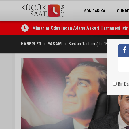
SON DAKİKA
GÜND
Mimarlar Odası’ndan Adana Askeri Hastanesi için t
CHP Adana Milletvekili Dr. Müzeyyen Şevkin: “Ortad
HABERLER
YAŞAM
Başkan Tanburoğlu: “Emekçiler içi
Bir D