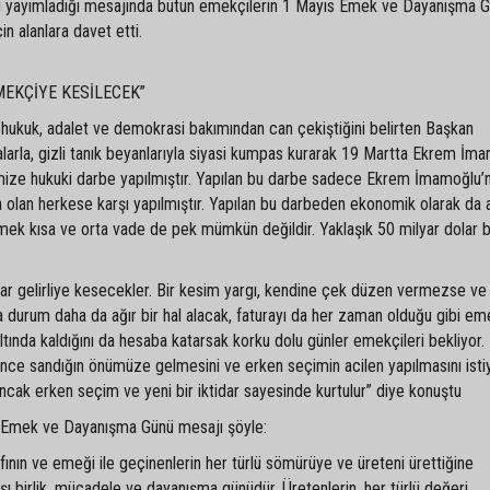
lu yayımladığı mesajında bütün emekçilerin 1 Mayıs Emek ve Dayanışma G
in alanlara davet etti.
MEKÇİYE KESİLECEK”
hukuk, adalet ve demokrasi bakımından can çekiştiğini belirten Başkan
alarla, gizli tanık beyanlarıyla siyasi kumpas kurarak 19 Martta Ekrem İm
imize hukuki darbe yapılmıştır. Yapılan bu darbe sadece Ekrem İmamoğlu’n
olan herkese karşı yapılmıştır. Yapılan bu darbeden ekonomik olarak da a
tmek kısa ve orta vade de pek mümkün değildir. Yaklaşık 50 milyar dolar 
dar gelirliye kesecekler. Bir kesim yargı, kendine çek düzen vermezse ve
a durum daha da ağır bir hal alacak, faturayı da her zaman olduğu gibi em
 altında kaldığını da hesaba katarsak korku dolu günler emekçileri bekliyor.
önce sandığın önümüze gelmesini ve erken seçimin acilen yapılmasını isti
cak erken seçim ve yeni bir iktidar sayesinde kurtulur” diye konuştu
ıs Emek ve Dayanışma Günü mesajı şöyle:
ıfının ve emeği ile geçinenlerin her türlü sömürüye ve üreteni ürettiğine
şı birlik, mücadele ve dayanışma günüdür. Üretenlerin, her türlü değeri