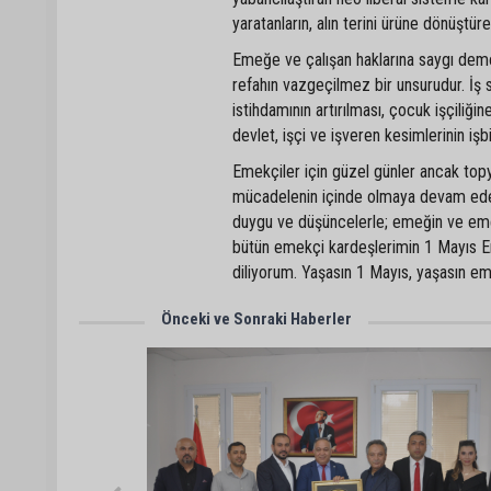
yaratanların, alın terini ürüne dönüştür
Emeğe ve çalışan haklarına saygı demok
refahın vazgeçilmez bir unsurudur. İş s
istihdamının artırılması, çocuk işçiliğ
devlet, işçi ve işveren kesimlerinin iş
Emekçiler için güzel günler ancak topy
mücadelenin içinde olmaya devam ede
duygu ve düşüncelerle; emeğin ve emek
bütün emekçi kardeşlerimin 1 Mayıs Eme
diliyorum. Yaşasın 1 Mayıs, yaşasın 
Önceki ve Sonraki Haberler