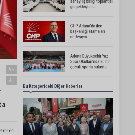
sanayi iş birliği toplantısı
gerçekleştirildi
CHP Adana’da ilçe
başkanlığı atamaları
netleşiyor
Adana Büyükşehir Yaz
Spor Okulları’nda 30 bin
çocuk sporla buluştu
A+
A-
Bu Kategorideki Diğer Haberler
Beşiktaş dosyasında iki
.
tahliye: Özcan Zenger ve
a
Utku Caner Çaykara
serbest bırakıldı
da
Vali Mustafa Yavuz:
“Adana’da huzur ve
güven ortamını daha da
ayısıyla
güçlendirmek için