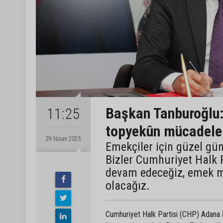
Başkan Tanburoğlu:
11:25
topyekûn mücadele i
29 Nisan 2025
Emekçiler için güzel gü
Bizler Cumhuriyet Halk 
devam edeceğiz, emek m
olacağız.
Cumhuriyet Halk Partisi (CHP) Adana İ