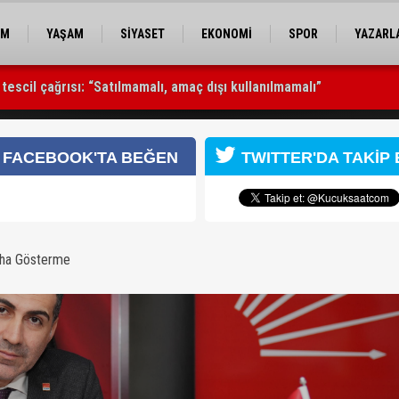
EM
YAŞAM
SİYASET
EKONOMİ
SPOR
YAZARL
escil çağrısı: “Satılmamalı, amaç dışı kullanılmamalı”
oğu’da kalıcı barış ve iş birliği sağlanmalı”
n güzel günler ancak topyekûn mücadele ile kazanılır”
FACEBOOK'TA BEĞEN
TWITTER'DA TAKİP 
aha Gösterme