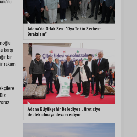
ünü’nü
çalışıyoruz”
Mahkemeden Oya Tekin
kararı: Tutukluluk halinin
devamına hükmedildi
Adana’da Ortak Ses: “Oya Tekin Serbest
Bırakılsın”
Adana’da taziye evinde
amoğlu
silahlı kavga kamerada:
a karşı
Çok sayıda polis ekibi
ğır bir
olay yerine sevk edildi
bir rakam
Adana’da parktaki OED
cihazını çalan şüpheli
tutuklandı
ekçilere
 Biz
yoruz.
Adana Büyükşehir Belediyesi, üreticiye
destek olmaya devam ediyor