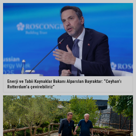
Enerji ve Tabii Kaynaklar Bakanı Alparslan Bayraktar: “Ceyhan’ı
Rotterdam’a çevirebiliriz”