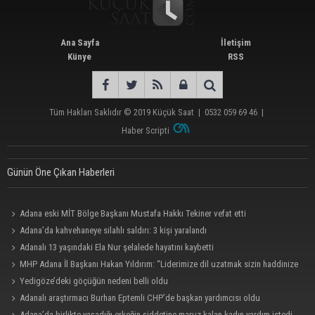
Ana Sayfa
İletişim
Künye
RSS
Tüm Hakları Saklıdır © 2019
Küçük Saat
|
0532 059 69 46
|
Haber Scripti
Günün Öne Çıkan Haberleri
Adana eski MİT Bölge Başkanı Mustafa Hakkı Tekiner vefat etti
Adana’da kahvehaneye silahlı saldırı: 3 kişi yaralandı
Adanalı 13 yaşındaki Ela Nur şelalede hayatını kaybetti
MHP Adana İl Başkanı Hakan Yıldırım: “Liderimize dil uzatmak sizin haddinize
değildir”
Yedigöze’deki göçüğün nedeni belli oldu
Adanalı araştırmacı Burhan Eptemli CHP’de başkan yardımcısı oldu
Adana’da birlikte yaşadığı erkeğin şiddetine maruz kalan kadın yardım istedi