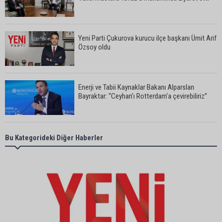
Yeni Parti Çukurova kurucu ilçe başkanı Ümit Arif
Özsoy oldu
Enerji ve Tabii Kaynaklar Bakanı Alparslan
Bayraktar: “Ceyhan’ı Rotterdam’a çevirebiliriz”
Başkan Ali Bedrettin Karataş’tan sahiller için
Bu Kategorideki Diğer Haberler
duyarlılık çağrısı
MHP Adana İl Başkanı Hakan Yıldırım:
“Liderimize dil uzatmak sizin haddinize değildir”