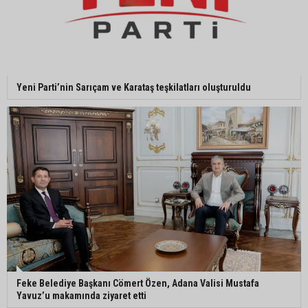
Adanalı 13 yaşındaki Ela Nur şelalede hayatını
kaybetti
Adanalı NASA astronotu Deniz Burnham uzaya
Yeni Parti’nin Sarıçam ve Karataş teşkilatları oluşturuldu
gidiyor
Kozan’da üreticilere yangın ve anız uyarısı
Ceyhan’da yağlık ayçiçeği hasadı başladı
Feke Belediye Başkanı Cömert Özen, Adana Valisi Mustafa
Yavuz’u makamında ziyaret etti