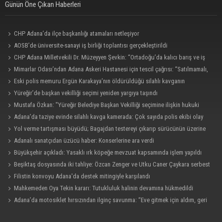
Günün Öne Çıkan Haberleri
CHP Adana’da ilçe başkanlığı atamaları netleşiyor
AOSB’de üniversite-sanayi iş birliği toplantısı gerçekleştirildi
CHP Adana Milletvekili Dr. Müzeyyen Şevkin: “Ortadoğu’da kalıcı barış ve iş
birliği sağlanmalı”
Mimarlar Odası’ndan Adana Askeri Hastanesi için tescil çağrısı: “Satılmamalı,
amaç dışı kullanılmamalı”
Eski polis memuru Ergün Karakaya’nın öldürüldüğü silahlı kavganın
görüntüleri ortaya çıktı
Yüreğir’de başkan vekilliği seçimi yeniden yargıya taşındı
Mustafa Özkan: "Yüreğir Belediye Başkan Vekilliği seçimine ilişkin hukuki
süreç başlatıldı"
Adana’da taziye evinde silahlı kavga kamerada: Çok sayıda polis ekibi olay
yerine sevk edildi
Yol verme tartışması büyüdü; Bagajdan testereyi çıkarıp sürücünün üzerine
yürüdü
Adanalı sanatçıdan üzücü haber: Konserlerine ara verdi
Büyükşehir açıkladı: Yasaklı ırk köpeğe mevzuat kapsamında işlem yapıldı
Beşiktaş dosyasında iki tahliye: Özcan Zenger ve Utku Caner Çaykara serbest
bırakıldı
Filistin konvoyu Adana'da destek mitingiyle karşılandı
Mahkemeden Oya Tekin kararı: Tutukluluk halinin devamına hükmedildi
Adana’da motosiklet hırsızından ilginç savunma: “Eve gitmek için aldım, geri
verecektim”