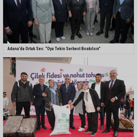
Vali Mustafa Yavuz: “Adana’da huzur ve güven
ortamını daha da güçlendirmek için çalışıyoruz”
Mahkemeden Oya Tekin kararı: Tutukluluk halinin
devamına hükmedildi
Adana’da Ortak Ses: “Oya Tekin Serbest Bırakılsın”
Adana’da taziye evinde silahlı kavga kamerada:
Çok sayıda polis ekibi olay yerine sevk edildi
Adana’da parktaki OED cihazını çalan şüpheli
tutuklandı