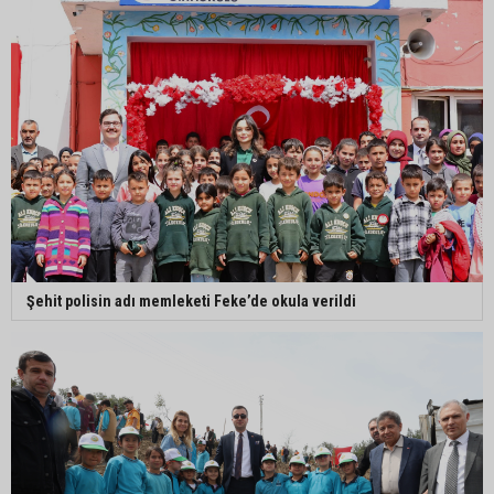
Şehit polisin adı memleketi Feke’de okula verildi