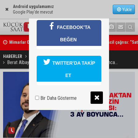
Android uygulamamız
Yükle
Google Play'de mevcut
FACEBOOK'TA
Mimarlar Odası’ndan Adana Askeri Hastanesi için tescil çağrısı: “Sa
BEĞEN
amaç dışı kullanılmamalı”
HABERLER
YAŞAM
CHP Adana Milletvekili Dr. Müzeyyen Şevkin: “Ortadoğu’da kalıcı barı
Berat Albayrak'tan ücretsiz izin açıklaması: 3 ay boyunca...
TWITTER'DA TAKİP
birliği sağlanmalı”
ET
Bir Daha Gösterme