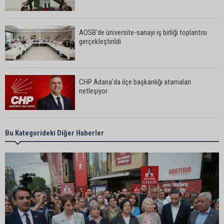
AOSB’de üniversite-sanayi iş birliği toplantısı
gerçekleştirildi
CHP Adana’da ilçe başkanlığı atamaları
netleşiyor
Adana Büyükşehir Yaz Spor Okulları’nda 30 bin
Bu Kategorideki Diğer Haberler
çocuk sporla buluştu
Beşiktaş dosyasında iki tahliye: Özcan Zenger ve
Utku Caner Çaykara serbest bırakıldı