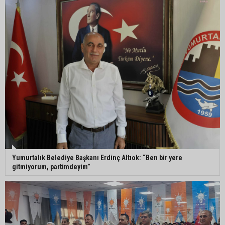
İngiltere’nin çöpü Adana’ya geldi, mikroplastik
tartışması büyüdü
ATÜ’de "Sunar Gastronomi ve Mutfak Sanatları
Akademisi" kuruluyor
Yumurtalık Belediye Başkanı Erdinç Altıok: “Ben bir yere
gitmiyorum, partimdeyim”