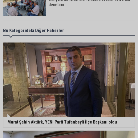
denetimi
Adanalı iki teknik direktör Trendyol 1. Lig’de
Bu Kategorideki Diğer Haberler
görev yapacak
Süreyya Yavuz’dan şehit ailelerine ziyaret
Murat Şahin Aktürk, YENİ Parti Tufanbeyli İlçe
Başkanı oldu
ASKİ Genel Müdürü Mansur Aladağ emekli oldu
Murat Şahin Aktürk, YENİ Parti Tufanbeyli İlçe Başkanı oldu