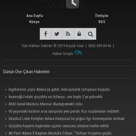
Ana Sayfa
İletişim
Künye
RSS
Tüm Hakları Saklıdır © 2019
Küçük Saat
|
0532 059 69 46
|
Haber Scripti
Günün Öne Çıkan Haberleri
İngiltere’nin çöpü Adana’ya geldi, mikroplastik tartışması büyüdü
İmamoğlu’ndaki göçükte acı bilanço: can kaybı 2’ye yükseldi
ASKİ Genel Müdürü Mansur Aladağ emekli oldu
95 yaşındaki kadının arsa satışında yeni perde: Kızı suçlamaları reddetti
İstanbul Lider Kolejleri Adana Kampüsü’ne yoğun ilgi: Kontenjanlar dolmak
üzere
Göçükte hayatını kaybeden işçinin cenazesi ailesine teslim edildi
AK Parti Adana İl Başkanı Mustafa Özkan: "Türkiye Yüzyılına güçlü