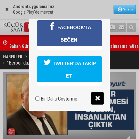
Android uygulamamız
Yükle
Google Play'de mevcut
FACEBOOK'TA
BEĞEN
Bakan Gürlek: “Hiçbir orman yangınının faili meçhul kalmasına müs
edilmeyecek”
HABERLER
SİYASET
"Berber düzenlemesi gelsin, insanlıktan çıktık"
TWITTER'DA TAKİP
ET
Bir Daha Gösterme