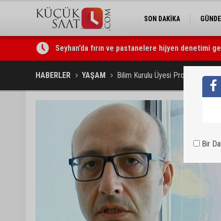
SON DAKİKA
GÜND
Seyhan’da fırın ve pastanelere hijyen denetimi ger
Eski polis memuru Ergün Karakaya’nın öldürüldüğü 
HABERLER
YAŞAM
Bilim Kurulu Üyesi Prof. Dr. Yaman
Bir D