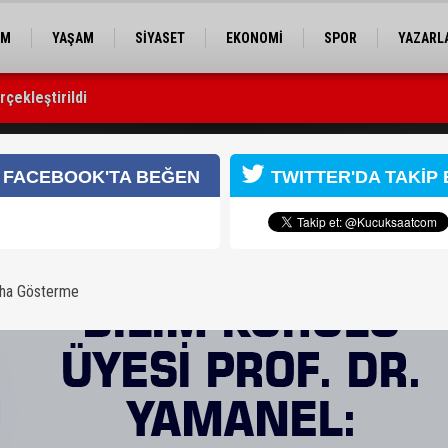
EM
YAŞAM
SİYASET
EKONOMİ
SPOR
YAZARL
çekleştirildi
silahlı kavganın görüntüleri ortaya çıktı
el: 25-45 yaş arası çok hasta var
FACEBOOK'TA BEĞEN
TWITTER'DA TAKİP 
aha Gösterme