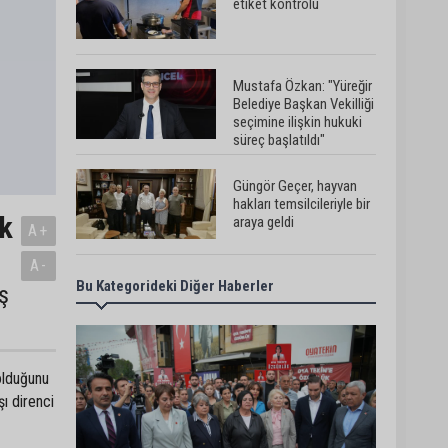
etiket kontrolü
Mustafa Özkan: "Yüreğir
Belediye Başkan Vekilliği
seçimine ilişkin hukuki
süreç başlatıldı"
Güngör Geçer, hayvan
hakları temsilcileriyle bir
ok
araya geldi
A+
A-
Bu Kategorideki Diğer Haberler
Adana’da sıcak hava
ş
etkisini sürdürüyor:
Termometreler 38
dereceyi gördü
olduğunu
Yüreğir’de başkan
şı direnci
vekilliği seçimi yeniden
yargıya taşındı