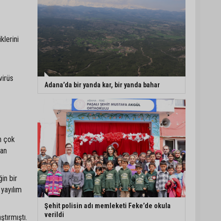
klerini
virüs
Adana’da bir yanda kar, bir yanda bahar
ın çok
dan
in bir
 yayılım
Şehit polisin adı memleketi Feke’de okula
verildi
ştırmıştı.