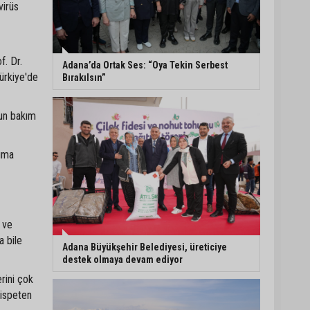
virüs
Adanalı sanatçıdan
üzücü haber:
Konserlerine ara verdi
f. Dr.
Adana’da Ortak Ses: “Oya Tekin Serbest
ürkiye'de
Bırakılsın”
Büyükşehirden üreticiye
168 adet süt sağım
ğun bakım
makinesi
kıma
Ayhan Barut: "Sıcaklar
yaşam hakkını tehdit
ediyor"
 ve
a bile
Adana Büyükşehir Belediyesi, üreticiye
destek olmaya devam ediyor
rini çok
nispeten