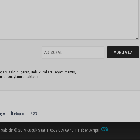
lara saldırı içeren, imla kuralları ile yazılmamış,
rumlar onaylanmamaktadır.
nye
İletişim
RSS
 Saklıdır © 2019
Küçük Saat
|
0532 059 69 46
|
Haber Scripti