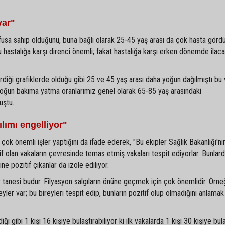
var"
fusa sahip olduğunu, buna bağlı olarak 25-45 yaş arası da çok hasta gördü
u hastalığa karşı direnci önemli; fakat hastalığa karşı erken dönemde ilaca
iği grafiklerde olduğu gibi 25 ve 45 yaş arası daha yoğun dağılmıştı bu 
oğun bakıma yatma oranlarımız genel olarak 65-85 yaş arasındaki
uştu.
ılımı engelliyor"
n çok önemli işler yaptığını da ifade ederek, "Bu ekipler Sağlık Bakanlığı'n
if olan vakaların çevresinde temas etmiş vakaları tespit ediyorlar. Bunlar
ne pozitif çıkanlar da izole ediliyor.
 tanesi budur. Filyasyon salgıların önüne geçmek için çok önemlidir. Örneğ
yler var; bu bireyleri tespit edip, bunların pozitif olup olmadığını anlamak
 gibi 1 kişi 16 kişiye bulaştırabiliyor ki ilk vakalarda 1 kişi 30 kişiye bula