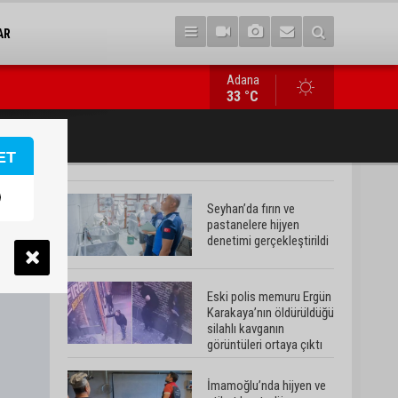
AR
Adana
İmamoğlu’nda hijyen ve etiket kontrolü
33 °C
ET
Seyhan’da fırın ve
pastanelere hijyen
denetimi gerçekleştirildi
Eski polis memuru Ergün
Karakaya’nın öldürüldüğü
silahlı kavganın
görüntüleri ortaya çıktı
İmamoğlu’nda hijyen ve