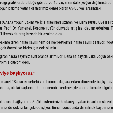
iği grafiklerde olduğu gibi 25 ve 45 yaş arası daha yoğun dağılmıştı bu 
oğun bakıma yatma oranlarımız genel olarak 65-85 yaş arasındaki
 (GATA) Yoğun Bakım ve İç Hastalıkları Uzmanı ve Bilim Kurulu Üyesi Pro
. Prof. Dr. Yamenel, Koronavirüs'ün dünyada artış hızı devam ederken, T
, "'Ülkemizde artış hızında bir azalma oldu.
bakıma giren hasta sayısı hem de kaybettiğimiz hasta sayısı azalıyor. Yo
ı çok önemli ve bizim için çok olumlu.
giren hasta sayımız aynı oranda artmıyor. Daha az sayıda vaka yoğun ba
ybımız oluyor" dedi.
aviye başlıyoruz"
manel, "Bunun iki sebebi var; birincisi ilaçlara erken dönemde başlıyoruz
k önemli; çünkü ilaçların erken dönemde verilmesiyle asemptomatik olgular
 olmasına bağlıyorum. Sağlık sistemimiz hastaneye yatan insanların süreçle
imiz de çok iyi bir şekilde işliyor. Bunun sonucunda da aslında kaybımız 