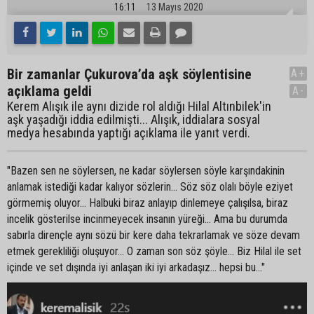
16:11
13 Mayıs 2020
Bir zamanlar Çukurova’da aşk söylentisine
A+
açıklama geldi
A-
Kerem Alışık ile aynı dizide rol aldığı Hilal Altınbilek'in
aşk yaşadığı iddia edilmişti... Alışık, iddialara sosyal
medya hesabında yaptığı açıklama ile yanıt verdi.
"Bazen sen ne söylersen, ne kadar söylersen söyle karşındakinin
anlamak istediği kadar kalıyor sözlerin... Söz söz olalı böyle eziyet
görmemiş oluyor... Halbuki biraz anlayıp dinlemeye çalışılsa, biraz
incelik gösterilse incinmeyecek insanın yüreği... Ama bu durumda
sabırla dirençle aynı sözü bir kere daha tekrarlamak ve söze devam
etmek gerekliliği oluşuyor... O zaman son söz şöyle... Biz Hilal ile set
içinde ve set dışında iyi anlaşan iki iyi arkadaşız... hepsi bu..."