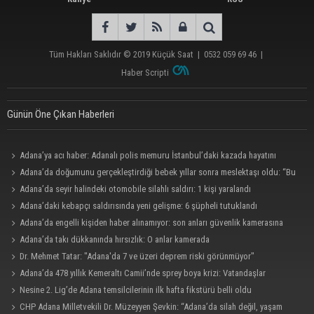
Tüm Hakları Saklıdır © 2019
Küçük Saat
|
0532 059 69 46
|
Haber Scripti
Günün Öne Çıkan Haberleri
Adana’ya acı haber: Adanalı polis memuru İstanbul’daki kazada hayatını
kaybetti
Adana’da doğumunu gerçekleştirdiği bebek yıllar sonra meslektaşı oldu: “Bu
çok gurur verici”
Adana’da seyir halindeki otomobile silahlı saldırı: 1 kişi yaralandı
Adana’daki kebapçı saldırısında yeni gelişme: 6 şüpheli tutuklandı
Adana’da engelli kişiden haber alınamıyor: son anları güvenlik kamerasına
yansıdı.
Adana’da takı dükkanında hırsızlık: O anlar kamerada
Dr. Mehmet Tatar: "Adana'da 7 ve üzeri deprem riski görünmüyor"
Adana’da 478 yıllık Kemeraltı Camii’nde sprey boya krizi: Vatandaşlar
denetimlerin artırılmasını istedi
Nesine 2. Lig’de Adana temsilcilerinin ilk hafta fikstürü belli oldu
CHP Adana Milletvekili Dr. Müzeyyen Şevkin: “Adana’da silah değil, yaşam