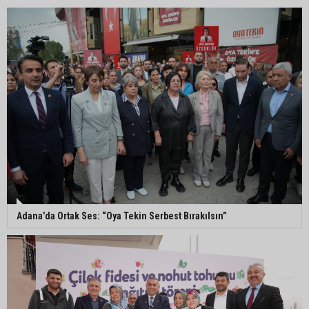
Pozantı’da İlçe Jandarma Komutanlığı ekipleri
vatandaşları dijital dolandırıcılığa karşı uyardı
Adana Lezzet Festivali için stratejik hazırlık
toplantısı yapıldı
Adana’da 478 yıllık Kemeraltı Camii’nde sprey
boya krizi: Vatandaşlar denetimlerin artırılmasını
istedi
Adana’da Ortak Ses: “Oya Tekin Serbest Bırakılsın”
Adana’ya acı haber: Adanalı polis memuru
İstanbul’daki kazada hayatını kaybetti