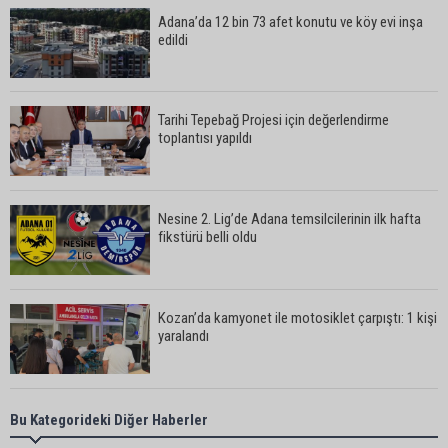
Adana’da 12 bin 73 afet konutu ve köy evi inşa
edildi
Tarihi Tepebağ Projesi için değerlendirme
toplantısı yapıldı
Nesine 2. Lig’de Adana temsilcilerinin ilk hafta
fikstürü belli oldu
Kozan’da kamyonet ile motosiklet çarpıştı: 1 kişi
yaralandı
Karataş Belediye Başkanı Ali Bedrettin Karataş:
Bu Kategorideki Diğer Haberler
“Sahillerimize birlikte sahip çıkalım”