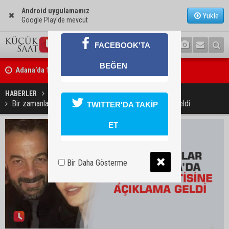
Android uygulamamız
Yükle
Google Play'de mevcut
FACEBOOK'TA
Adana’da 12 bin 73 afet konutu ve köy evi inşa edildi
BEĞEN
Tarihi Tepebağ Projesi için değerlendirme toplantısı yapıldı
HABERLER
YAŞAM
Bir zamanlar Çukurova’da aşk söylentisine açıklama geldi
TWITTER'DA TAKİP
ET
Bir Daha Gösterme