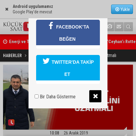
Android uygulamamız
Yükle
Google Play'de mevcut
Enerji ve Tabii Kaynaklar Bakanı Alparslan Bayraktar: “Ceyhan’ı Rott
FACEBOOK'TA
çevirebiliriz”
BEĞEN
Adana eski MİT Bölge Başkanı Mustafa Hakkı Tekiner vefat etti
Bulut: Devlet Yardım Elini Uzatmalı
HABERLER
GÜNDEM
TWITTER'DA TAKİP
ET
Bir Daha Gösterme
10:08
26 Aralık 2019