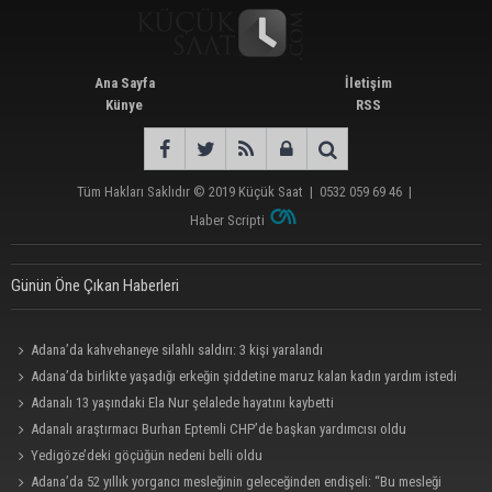
Ana Sayfa
İletişim
Künye
RSS
Tüm Hakları Saklıdır © 2019
Küçük Saat
|
0532 059 69 46
|
Haber Scripti
Günün Öne Çıkan Haberleri
Adana’da kahvehaneye silahlı saldırı: 3 kişi yaralandı
Adana’da birlikte yaşadığı erkeğin şiddetine maruz kalan kadın yardım istedi
Adanalı 13 yaşındaki Ela Nur şelalede hayatını kaybetti
Adanalı araştırmacı Burhan Eptemli CHP’de başkan yardımcısı oldu
Yedigöze’deki göçüğün nedeni belli oldu
Adana’da 52 yıllık yorgancı mesleğinin geleceğinden endişeli: “Bu mesleği