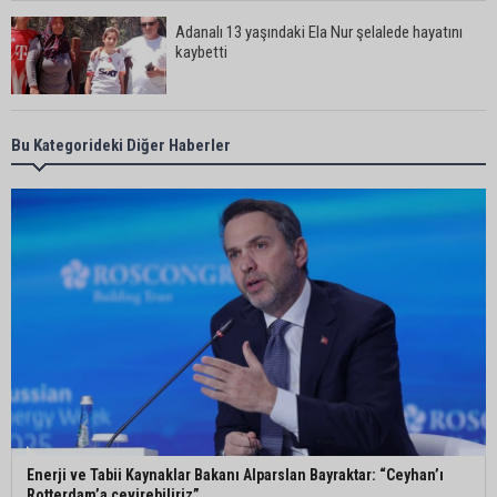
Adanalı 13 yaşındaki Ela Nur şelalede hayatını
kaybetti
Adanalı NASA astronotu Deniz Burnham uzaya
Bu Kategorideki Diğer Haberler
gidiyor
Kozan’da üreticilere yangın ve anız uyarısı
Ceyhan’da yağlık ayçiçeği hasadı başladı
Yedigöze’deki göçüğün nedeni belli oldu
Enerji ve Tabii Kaynaklar Bakanı Alparslan Bayraktar: “Ceyhan’ı
Rotterdam’a çevirebiliriz”