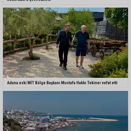
Kozan’da turunçgil zararlısına karşı biyolojik
mücadele
Yedigöze İçme Suyu Projesi çalışmalarında
göçük: 1 işçi hayatını kaybetti
Adana eski MİT Bölge Başkanı Mustafa Hakkı Tekiner vefat etti