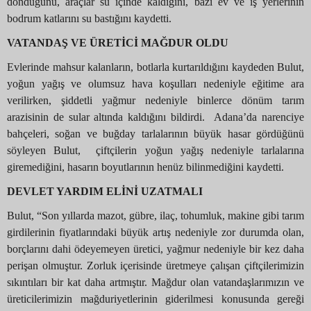
döndüğünü, araçlar su içinde kaldığını, bazı ev ve iş yerlerinin
bodrum katlarını su bastığını kaydetti.
VATANDAŞ VE ÜRETİCİ MAĞDUR OLDU
Evlerinde mahsur kalanların, botlarla kurtarıldığını kaydeden Bulut,
yoğun yağış ve olumsuz hava koşulları nedeniyle eğitime ara
verilirken, şiddetli yağmur nedeniyle binlerce dönüm tarım
arazisinin de sular altında kaldığını bildirdi. Adana’da narenciye
bahçeleri, soğan ve buğday tarlalarının büyük hasar gördüğünü
söyleyen Bulut, çiftçilerin yoğun yağış nedeniyle tarlalarına
giremediğini, hasarın boyutlarının henüz bilinmediğini kaydetti.
DEVLET YARDIM ELİNİ UZATMALI
Bulut, “Son yıllarda mazot, gübre, ilaç, tohumluk, makine gibi tarım
girdilerinin fiyatlarındaki büyük artış nedeniyle zor durumda olan,
borçlarını dahi ödeyemeyen üretici, yağmur nedeniyle bir kez daha
perişan olmuştur. Zorluk içerisinde üretmeye çalışan çiftçilerimizin
sıkıntıları bir kat daha artmıştır. Mağdur olan vatandaşlarımızın ve
üreticilerimizin mağduriyetlerinin giderilmesi konusunda gereği