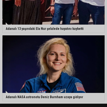
Adanalı 13 yaşındaki Ela Nur şelalede hayatını kaybetti
Adanalı NASA astronotu Deniz Burnham uzaya gidiyor