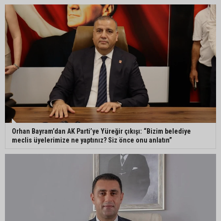
Çukurova Belediye Başkanı Emrah Kozay
CHP’den ayrıldığını açıkladı
Belediye binasına girmek isteyen servisçilere
biber gazlı müdahale
Orhan Bayram’dan AK Parti’ye Yüreğir çıkışı: “Bizim belediye
meclis üyelerimize ne yaptınız? Siz önce onu anlatın”