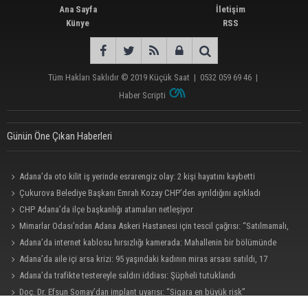
Ana Sayfa
İletişim
Künye
RSS
Tüm Hakları Saklıdır © 2019
Küçük Saat
|
0532 059 69 46
|
Haber Scripti
Günün Öne Çıkan Haberleri
Adana’da oto kilit iş yerinde esrarengiz olay: 2 kişi hayatını kaybetti
Çukurova Belediye Başkanı Emrah Kozay CHP’den ayrıldığını açıkladı
CHP Adana’da ilçe başkanlığı atamaları netleşiyor
Mimarlar Odası’ndan Adana Askeri Hastanesi için tescil çağrısı: “Satılmamalı,
amaç dışı kullanılmamalı”
Adana’da internet kablosu hırsızlığı kamerada: Mahallenin bir bölümünde
internet erişimi kesildi
Adana’da aile içi arsa krizi: 95 yaşındaki kadının miras arsası satıldı, 17
milyonun 13 milyonu harcandı
Adana’da trafikte testereyle saldırı iddiası: Şüpheli tutuklandı
Doç. Dr. Efsun Somay’dan implant uyarısı: “Sigara en büyük risk”