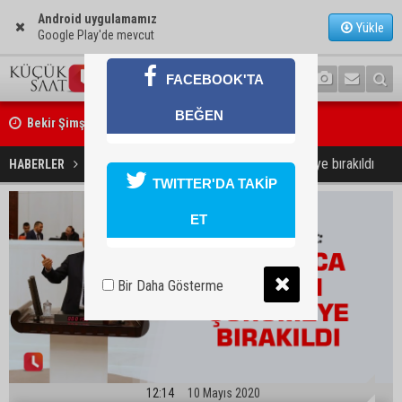
Android uygulamamız
Yükle
Google Play'de mevcut
FACEBOOK'TA
Bekir Şimşek’ten Mustafa Özkan’a ziyaret
BEĞEN
Ceyhan’da asfalt çalışmaları sürüyor
Bulut: Tonlarca soğan çürümeye bırakıldı
HABERLER
SİYASET
TWITTER'DA TAKİP
ET
Bir Daha Gösterme
12:14
10 Mayıs 2020