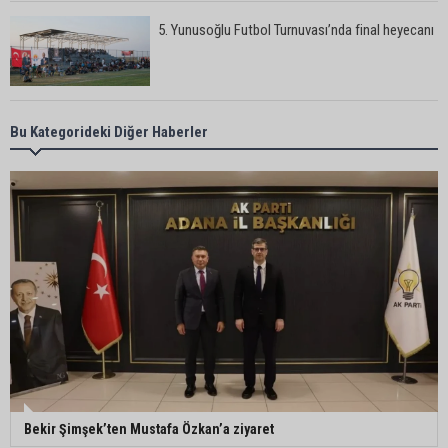
5. Yunusoğlu Futbol Turnuvası’nda final heyecanı
Ceyhan’da Necdet Sevinç Parkı’nda bakım
Bu Kategorideki Diğer Haberler
çalışması
Orhan Bayram’dan AK Parti’ye Yüreğir çıkışı:
“Bizim belediye meclis üyelerimize ne yaptınız?
Siz önce onu anlatın”
Sarıçam’da su ürünlerine yönelik denetimler
sürüyor
Ceyhan’da yangına giden itfaiye aracı devrildi: 3
Bekir Şimşek’ten Mustafa Özkan’a ziyaret
kişi yaralandı