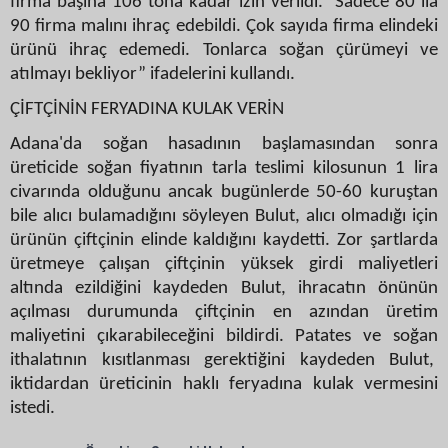
firma başına 106 tona kadar izin verildi. Sadece 80 ila
90 firma malını ihraç edebildi. Çok sayıda firma elindeki
ürünü ihraç edemedi. Tonlarca soğan çürümeyi ve
atılmayı bekliyor” ifadelerini kullandı.
ÇİFTÇİNİN FERYADINA KULAK VERİN
Adana'da soğan hasadının başlamasından sonra
üreticide soğan fiyatının tarla teslimi kilosunun 1 lira
civarında olduğunu ancak bugünlerde 50-60 kuruştan
bile alıcı bulamadığını söyleyen Bulut, alıcı olmadığı için
ürünün çiftçinin elinde kaldığını kaydetti. Zor şartlarda
üretmeye çalışan çiftçinin yüksek girdi maliyetleri
altında ezildiğini kaydeden Bulut, ihracatın önünün
açılması durumunda çiftçinin en azından üretim
maliyetini çıkarabileceğini bildirdi. Patates ve soğan
ithalatının kısıtlanması gerektiğini kaydeden Bulut,
iktidardan üreticinin haklı feryadına kulak vermesini
istedi.