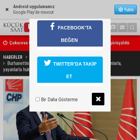
Android uygulamamız
Yükle
Google Play'de mevcut
FACEBOOK'TA
Çukurova Üniversitesi’nde Ar-Ge ve sanayi iş birliği görüşüldü
BEĞEN
Seyhan’da gıda işletmelerine sıkı denetim
HABERLER
YAŞAM
Burhanettin Bulut sessizliğini bozdu; İftirayı ortaya atanlarla,
TWITTER'DA TAKİP
yayanlarla hukuk önünde hesaplaşacağız.
ET
Bir Daha Gösterme