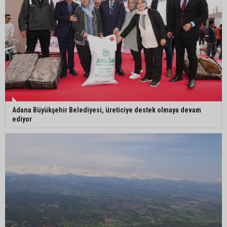
Orhan Bayram’dan AK Parti’ye Yüreğir çıkışı:
“Bizim belediye meclis üyelerimize ne yaptınız?
Siz önce onu anlatın”
Adana Büyükşehir Belediyesi, üreticiye destek olmaya devam
ediyor