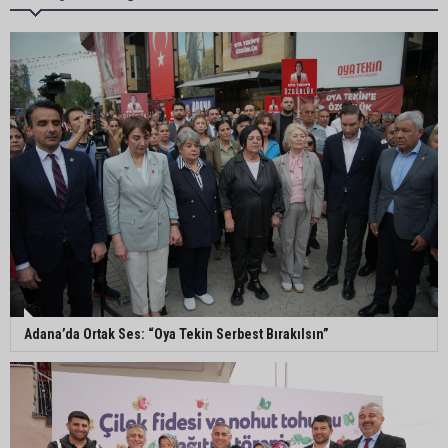
Ceyhan’da asfalt çalışmaları sürüyor
Ceyhan’da açık hava sineması keyfi iki farklı
parkta devam ediyor
5. Yunusoğlu Futbol Turnuvası’nda final heyecanı
Adana’da Ortak Ses: “Oya Tekin Serbest Bırakılsın”
Ceyhan’da Necdet Sevinç Parkı’nda bakım
çalışması