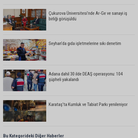
Çukurova Üniversitesi’nde Ar-Ge ve sanayi iş
birliği görüşüldü
Seyhan’da gıda işletmelerine sıkı denetim
Adana dahil 30 ilde DEAŞ operasyonu: 104
şüpheli yakalandı
Karataş’ta Kumluk ve Tabiat Parkı yenileniyor
Bekir Şimşek’ten Mustafa Özkan’a ziyaret
Bu Kategorideki Diğer Haberler