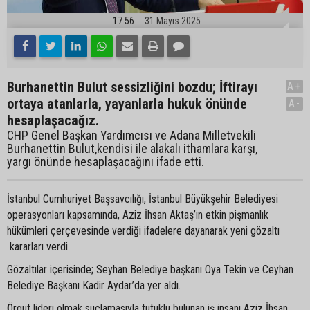
17:56
31 Mayıs 2025
Burhanettin Bulut sessizliğini bozdu; İftirayı
A+
ortaya atanlarla, yayanlarla hukuk önünde
A-
hesaplaşacağız.
CHP Genel Başkan Yardımcısı ve Adana Milletvekili
Burhanettin Bulut,kendisi ile alakalı ithamlara karşı,
yargı önünde hesaplaşacağını ifade etti.
İstanbul Cumhuriyet Başsavcılığı, İstanbul Büyükşehir Belediyesi
operasyonları kapsamında, Aziz İhsan Aktaş’ın etkin pişmanlık
hükümleri çerçevesinde verdiği ifadelere dayanarak yeni gözaltı
kararları verdi.
Gözaltılar içerisinde; Seyhan Belediye başkanı Oya Tekin ve Ceyhan
Belediye Başkanı Kadir Aydar’da yer aldı.
Örgüt lideri olmak suçlamasıyla tutuklu bulunan iş insanı Aziz İhsan