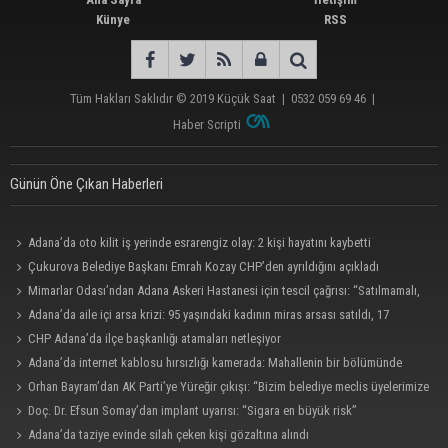
Künye
RSS
Tüm Hakları Saklıdır © 2019
Küçük Saat
|
0532 059 69 46
|
Haber Scripti
Günün Öne Çıkan Haberleri
Adana’da oto kilit iş yerinde esrarengiz olay: 2 kişi hayatını kaybetti
Çukurova Belediye Başkanı Emrah Kozay CHP’den ayrıldığını açıkladı
Mimarlar Odası’ndan Adana Askeri Hastanesi için tescil çağrısı: “Satılmamalı,
amaç dışı kullanılmamalı”
Adana’da aile içi arsa krizi: 95 yaşındaki kadının miras arsası satıldı, 17
milyonun 13 milyonu harcandı
CHP Adana’da ilçe başkanlığı atamaları netleşiyor
Adana’da internet kablosu hırsızlığı kamerada: Mahallenin bir bölümünde
internet erişimi kesildi
Orhan Bayram’dan AK Parti’ye Yüreğir çıkışı: “Bizim belediye meclis üyelerimize
ne yaptınız? Siz önce onu anlatın”
Doç. Dr. Efsun Somay’dan implant uyarısı: “Sigara en büyük risk”
Adana’da taziye evinde silah çeken kişi gözaltına alındı