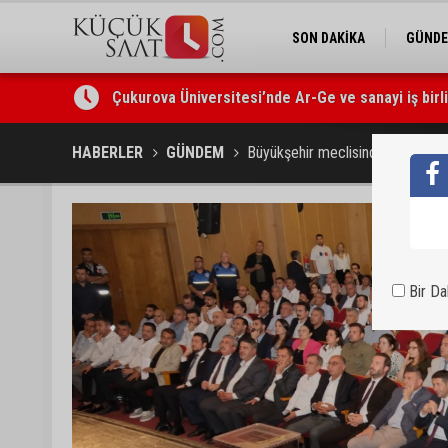
SON DAKİKA
GÜND
Çukurova Üniversitesi’nde Ar-Ge ve sanayi iş birl
Seyhan’da gıda işletmelerine sıkı denetim
HABERLER
GÜNDEM
Büyükşehir meclisinde Türk Beledi
Bir D