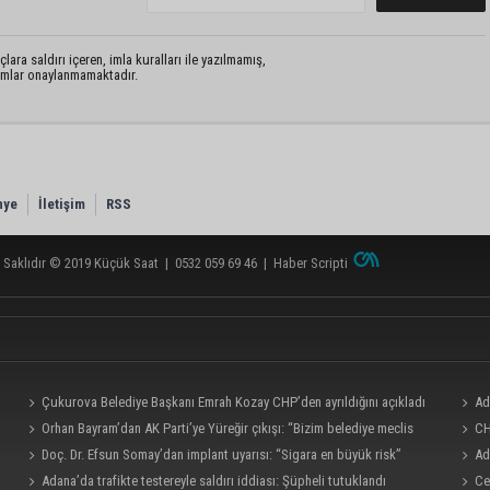
lara saldırı içeren, imla kuralları ile yazılmamış,
rumlar onaylanmamaktadır.
nye
İletişim
RSS
 Saklıdır © 2019
Küçük Saat
|
0532 059 69 46
|
Haber Scripti
Çukurova Belediye Başkanı Emrah Kozay CHP’den ayrıldığını açıkladı
Ad
Orhan Bayram’dan AK Parti’ye Yüreğir çıkışı: “Bizim belediye meclis
milyo
CH
üyelerimize ne yaptınız? Siz önce onu anlatın”
Doç. Dr. Efsun Somay’dan implant uyarısı: “Sigara en büyük risk”
Ad
Adana’da trafikte testereyle saldırı iddiası: Şüpheli tutuklandı
Ce