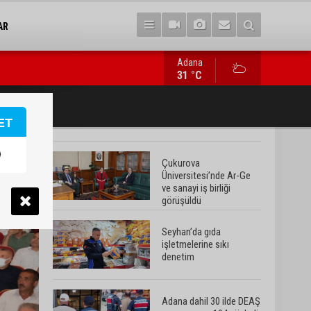
AR
Adana
Adana dahil 30 ilde DEAŞ operasyonu: 104 şüpheli yakalandı
31 °C
ET
Çukurova
Üniversitesi’nde Ar-Ge
ve sanayi iş birliği
görüşüldü
Seyhan’da gıda
işletmelerine sıkı
denetim
Adana dahil 30 ilde DEAŞ