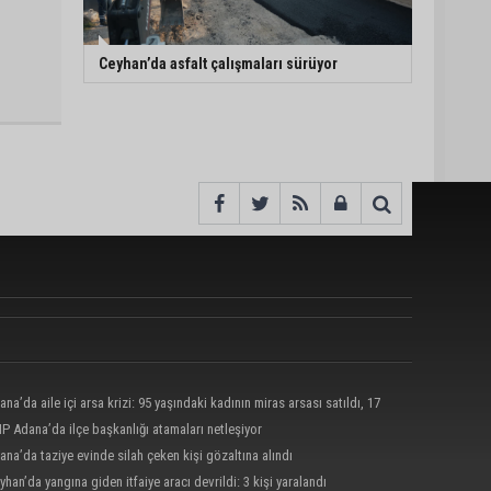
Ceyhan’da asfalt çalışmaları sürüyor
ana’da aile içi arsa krizi: 95 yaşındaki kadının miras arsası satıldı, 17
nun 13 milyonu harcandı
P Adana’da ilçe başkanlığı atamaları netleşiyor
ana’da taziye evinde silah çeken kişi gözaltına alındı
yhan’da yangına giden itfaiye aracı devrildi: 3 kişi yaralandı