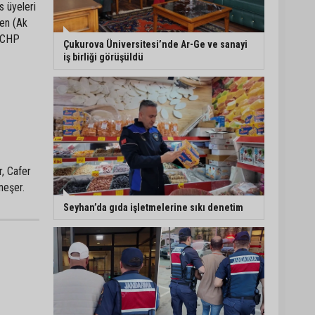
s üyeleri
den (Ak
5. Yunusoğlu Futbol
, CHP
Turnuvası’nda final
Çukurova Üniversitesi’nde Ar-Ge ve sanayi
heyecanı
iş birliği görüşüldü
Ceyhan’da Necdet
Sevinç Parkı’nda bakım
çalışması
Orhan Bayram’dan AK
, Cafer
Parti’ye Yüreğir çıkışı:
neşer.
“Bizim belediye meclis
üyelerimize ne yaptınız?
Seyhan’da gıda işletmelerine sıkı denetim
Siz önce onu anlatın”