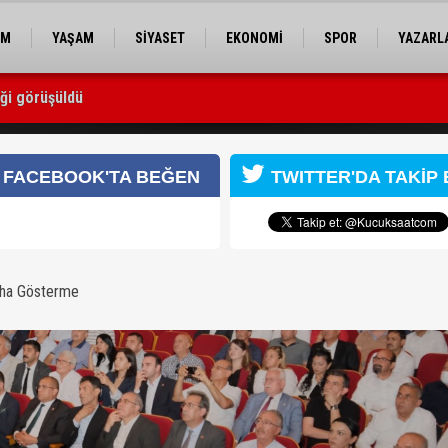
EM
YAŞAM
SİYASET
EKONOMİ
SPOR
YAZARL
iği görüşüldü
yeler Birliği Üyeleri Seçildi
FACEBOOK'TA BEĞEN
TWITTER'DA TAKİP 
aha Gösterme