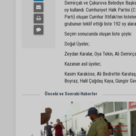
Demirçalı ve Çukurova Belediye Başkan
oy kullandı. Cumhuriyet Halk Partisi (
Parti) oluşan Cumhur İttifakı’nın listel
grubunun teklif ettiği liste 192 oy alar
Seçim sonucunda oluşan liste şöyle:
Doğal Üyeler;
Zeydan Karalar, Oya Tekin, Ali Demirça
Kazanan asil üyeler;
Kasım Karaköse, Ali Bedrettin Karata
Boyraz, Halil Çağdaş Kaya, Güngör Geçe
Önceki ve Sonraki Haberler