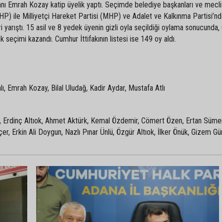
ı Emrah Kozay katip üyelik yaptı. Seçimde belediye başkanları ve mecli
CHP) ile Milliyetçi Hareket Partisi (MHP) ve Adalet ve Kalkınma Partisi’n
eri yarıştı. 15 asil ve 8 yedek üyenin gizli oyla seçildiği oylama sonucunda
ak seçimi kazandı. Cumhur İttifakının listesi ise 149 oy aldı.
lı, Emrah Kozay, Bilal Uludağ, Kadir Aydar, Mustafa Atlı
ş, Erdinç Altıok, Ahmet Aktürk, Kemal Özdemir, Cömert Özen, Ertan Sümer
r, Erkin Ali Doygun, Nazlı Pınar Ünlü, Özgür Altıok, İlker Önük, Gizem Gü