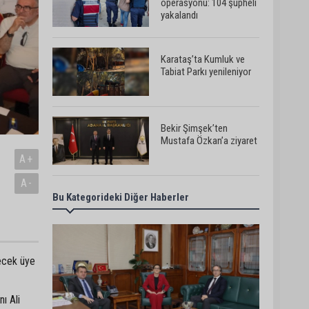
operasyonu: 104 şüpheli
yakalandı
Karataş’ta Kumluk ve
Tabiat Parkı yenileniyor
Bekir Şimşek’ten
Mustafa Özkan’a ziyaret
A+
A-
Bu Kategorideki Diğer Haberler
Ceyhan’da asfalt
çalışmaları sürüyor
decek üye
Ceyhan’da açık hava
sineması keyfi iki farklı
parkta devam ediyor
ı Ali