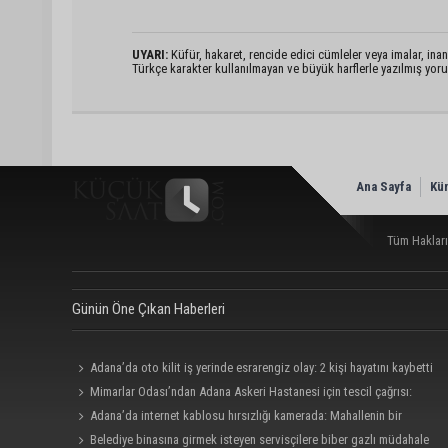
UYARI:
Küfür, hakaret, rencide edici cümleler veya imalar, inanç
Türkçe karakter kullanılmayan ve büyük harflerle yazılmış yo
Ana Sayfa
Kü
Tüm Hakları
Günün Öne Çıkan Haberleri
Adana’da oto kilit iş yerinde esrarengiz olay: 2 kişi hayatını kaybetti
Mimarlar Odası’ndan Adana Askeri Hastanesi için tescil çağrısı:
“Satılmamalı, amaç dışı kullanılmamalı”
Adana’da internet kablosu hırsızlığı kamerada: Mahallenin bir
bölümünde internet erişimi kesildi
Belediye binasına girmek isteyen servisçilere biber gazlı müdahale