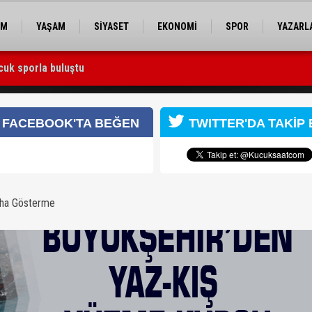
EM
YAŞAM
SİYASET
EKONOMİ
SPOR
YAZARL
cuk sporla buluştu
 Utku Caner Çaykara serbest bırakıldı
su
FACEBOOK'TA BEĞEN
TWITTER'DA TAKİP 
aha Gösterme