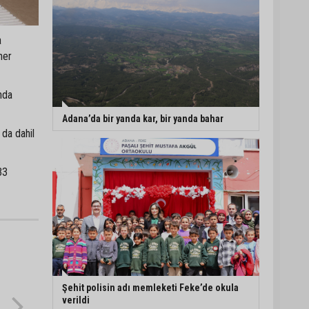
a
her
nda
Adana’da bir yanda kar, bir yanda bahar
 da dahil
33
Şehit polisin adı memleketi Feke’de okula
verildi