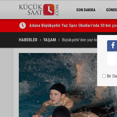
SON DAKİKA
GÜND
Adana Büyükşehir Yaz Spor Okulları’nda 30 bin ço
Beşiktaş dosyasında iki tahliye: Özcan Zenger ve
HABERLER
YAŞAM
Büyükşehir’den yaz-kış yüzme kur
Bir D