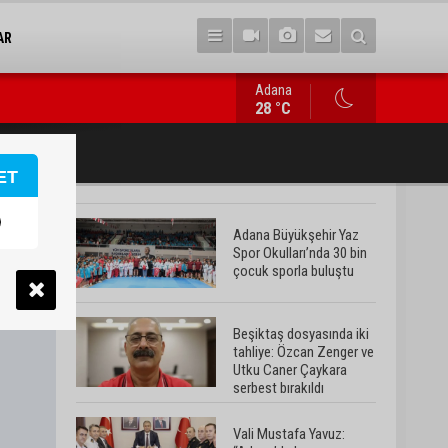
AR
Adana
Vali Mustafa Yavuz: “Adana’da huzur ve güven ortamını daha da 
28 °C
ET
Adana Büyükşehir Yaz
Spor Okulları’nda 30 bin
çocuk sporla buluştu
Beşiktaş dosyasında iki
tahliye: Özcan Zenger ve
Utku Caner Çaykara
serbest bırakıldı
Vali Mustafa Yavuz: