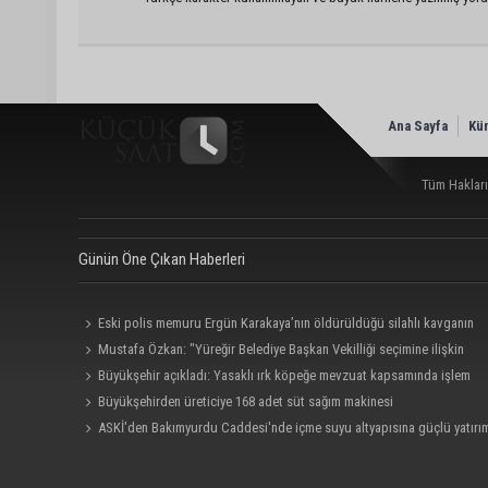
Ana Sayfa
Kü
Tüm Hakları
Günün Öne Çıkan Haberleri
Eski polis memuru Ergün Karakaya’nın öldürüldüğü silahlı kavganın
görüntüleri ortaya çıktı
Mustafa Özkan: "Yüreğir Belediye Başkan Vekilliği seçimine ilişkin
hukuki süreç başlatıldı"
Büyükşehir açıkladı: Yasaklı ırk köpeğe mevzuat kapsamında işlem
yapıldı
Büyükşehirden üreticiye 168 adet süt sağım makinesi
ASKİ'den Bakımyurdu Caddesi'nde içme suyu altyapısına güçlü yatırı