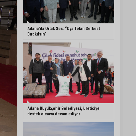
Eski polis memuru Ergün
Karakaya’nın öldürüldüğü
silahlı kavganın
görüntüleri ortaya çıktı
Adana’da Ortak Ses: “Oya Tekin Serbest
Bırakılsın”
İmamoğlu’nda hijyen ve
etiket kontrolü
Mustafa Özkan: "Yüreğir
Belediye Başkan Vekilliği
seçimine ilişkin hukuki
süreç başlatıldı"
Adana Büyükşehir Belediyesi, üreticiye
destek olmaya devam ediyor