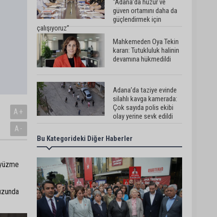
“Adana’da huzur ve
güven ortamını daha da
güçlendirmek için
çalışıyoruz”
Mahkemeden Oya Tekin
kararı: Tutukluluk halinin
devamına hükmedildi
Adana’da taziye evinde
silahlı kavga kamerada:
Çok sayıda polis ekibi
A+
olay yerine sevk edildi
A-
Bu Kategorideki Diğer Haberler
Adana’da parktaki OED
cihazını çalan şüpheli
tutuklandı
e yüzme
Seyhan’da fırın ve
vuzunda
pastanelere hijyen
denetimi gerçekleştirildi