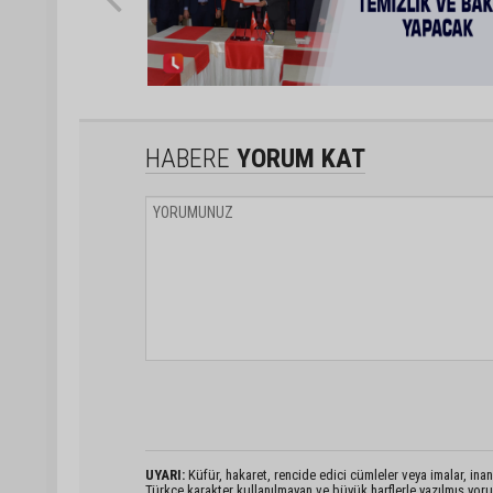
HABERE
YORUM KAT
UYARI:
Küfür, hakaret, rencide edici cümleler veya imalar, inanç
Türkçe karakter kullanılmayan ve büyük harflerle yazılmış yo