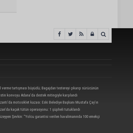
l verme tartışması büyüdü; Bagajdan testereyi çıkarıp sürücünün
ne yürüdü
listin konvoyu Adana'da destek mitingiyle karşılandı
zantı’da motosiklet kazası: Eski Belediye Başkanı Mustafa Çay’ın
 hayatını kaybetti
zan’da kaçak tütün operasyonu: 1 şüpheli tutuklandı
zeyyen Şevkin: "Yolcu garantisi verilen havalimanında 100 emekçi
işten çıkarılıyor?"