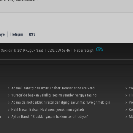
nye
İletişim
RSS
 Saklıdır © 2019
Küçük Saat
|
0532 059 69 46
|
Haber Scripti
Adanalı sanatçıdan üzücü haber: Konserlerine ara verdi
Yo
Yüreğir’de başkan vekilliği seçimi yeniden yargıya taşındı
üzeri
Fi
Adana’da motosiklet hırsızından ilginç savunma: “Eve gitmek için
Po
aldım, geri verecektim”
Halil Nacar, Balcalı Hastanesi yönetimini ağırladı
yeğeni
Ko
m
Ayhan Barut: "Sıcaklar yaşam hakkını tehdit ediyor"
Mü
neden 