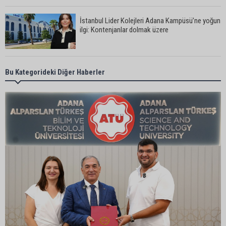
İstanbul Lider Kolejleri Adana Kampüsü’ne yoğun
ilgi: Kontenjanlar dolmak üzere
Göçükte hayatını kaybeden işçinin cenazesi
Bu Kategorideki Diğer Haberler
ailesine teslim edildi
Yumurtalık Belediye Başkanı Erdinç Altıok: “Ben
bir yere gitmiyorum, partimdeyim”
ASKİ’den mikroplastik iddialarına açıklama:
“Tesis kirliliğin kaynağı değil”
Feke’de mahalle çalışmaları sahada