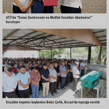
değerlendirildi
ATÜ’de "Sunar Gastronomi ve Mutfak Sanatları Akademisi"
AK Parti Adana İl Başkanı Mustafa Özkan:
kuruluyor
"Türkiye Yüzyılına güçlü teşkilatımızla yürüyoruz"
Kozan’da Yaz Konserleri Akdam’da şenliğe
dönüştü
Göçükte hayatını kaybeden Bekir Çelik, Kozan'da toprağa verildi