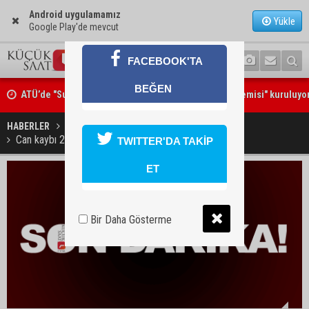
Android uygulamamız
Yükle
Google Play'de mevcut
FACEBOOK'TA
ATÜ’de "Sunar Gastronomi ve Mutfak Sanatları Akademisi" kuruluyo
BEĞEN
Göçükte hayatını kaybeden Bekir Çelik, Kozan'da toprağa verildi
HABERLER
GÜNDEM
Can kaybı 214'e, vaka sayısı 13 bin 531'e yükseldi
TWITTER'DA TAKİP
ET
Bir Daha Gösterme