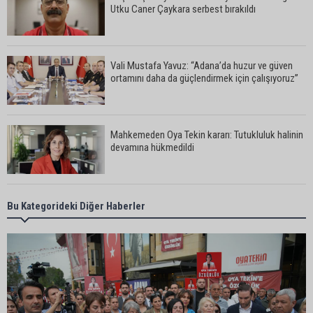
Utku Caner Çaykara serbest bırakıldı
Vali Mustafa Yavuz: “Adana’da huzur ve güven
ortamını daha da güçlendirmek için çalışıyoruz”
Mahkemeden Oya Tekin kararı: Tutukluluk halinin
devamına hükmedildi
Adana’da taziye evinde silahlı kavga kamerada:
Bu Kategorideki Diğer Haberler
Çok sayıda polis ekibi olay yerine sevk edildi
Adana’da parktaki OED cihazını çalan şüpheli
tutuklandı