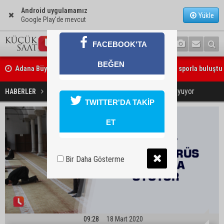
Android uygulamamız
Yükle
Google Play'de mevcut
FACEBOOK'TA
Adana Büyükşehir Yaz Spor Okulları’nda 30 bin çocuk sporla buluştu
BEĞEN
Beşiktaş dosyasında iki tahliye: Özcan Zenger ve Utku Caner Çaykar
bırakıldı
Cemaat korona virüs yasağına uyuyor
HABERLER
YAŞAM
TWITTER'DA TAKİP
ET
Bir Daha Gösterme
09:28
18 Mart 2020