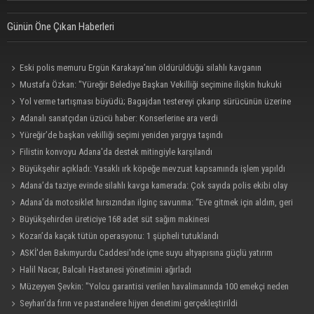
Günün Öne Çıkan Haberleri
Eski polis memuru Ergün Karakaya’nın öldürüldüğü silahlı kavganın
görüntüleri ortaya çıktı
Mustafa Özkan: "Yüreğir Belediye Başkan Vekilliği seçimine ilişkin hukuki
süreç başlatıldı"
Yol verme tartışması büyüdü; Bagajdan testereyi çıkarıp sürücünün üzerine
yürüdü
Adanalı sanatçıdan üzücü haber: Konserlerine ara verdi
Yüreğir’de başkan vekilliği seçimi yeniden yargıya taşındı
Filistin konvoyu Adana'da destek mitingiyle karşılandı
Büyükşehir açıkladı: Yasaklı ırk köpeğe mevzuat kapsamında işlem yapıldı
Adana’da taziye evinde silahlı kavga kamerada: Çok sayıda polis ekibi olay
yerine sevk edildi
Adana’da motosiklet hırsızından ilginç savunma: “Eve gitmek için aldım, geri
verecektim”
Büyükşehirden üreticiye 168 adet süt sağım makinesi
Kozan’da kaçak tütün operasyonu: 1 şüpheli tutuklandı
ASKİ'den Bakımyurdu Caddesi'nde içme suyu altyapısına güçlü yatırım
Halil Nacar, Balcalı Hastanesi yönetimini ağırladı
Müzeyyen Şevkin: "Yolcu garantisi verilen havalimanında 100 emekçi neden
işten çıkarılıyor?"
Seyhan’da fırın ve pastanelere hijyen denetimi gerçekleştirildi