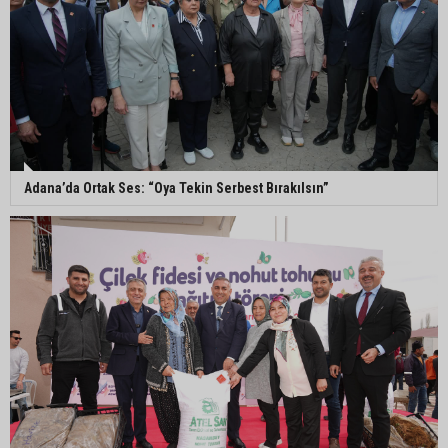
Seyhan’da fırın ve pastanelere hijyen denetimi
gerçekleştirildi
Eski polis memuru Ergün Karakaya’nın
öldürüldüğü silahlı kavganın görüntüleri ortaya
çıktı
Adana’da Ortak Ses: “Oya Tekin Serbest Bırakılsın”
İmamoğlu’nda hijyen ve etiket kontrolü
Mustafa Özkan: "Yüreğir Belediye Başkan
Vekilliği seçimine ilişkin hukuki süreç başlatıldı"