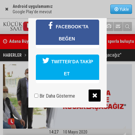
Android uygulamamız
Yükle
Google Play'de mevcut
FACEBOOK'TA
Adana Büyükşehir Yaz Spor Okulları’nda 30 bin çocuk sporla buluştu
BEĞEN
Beşiktaş dosyasında iki tahliye: Özcan Zenger ve Utku Caner Çaykar
bırakıldı
Çetin: "Yakında sizlerle kucaklaşacağız"
HABERLER
YAŞAM
TWITTER'DA TAKİP
ET
Bir Daha Gösterme
14:27
10 Mayıs 2020