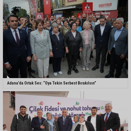
Adana’da parktaki OED cihazını çalan şüpheli
tutuklandı
Seyhan’da fırın ve pastanelere hijyen denetimi
gerçekleştirildi
Eski polis memuru Ergün Karakaya’nın
öldürüldüğü silahlı kavganın görüntüleri ortaya
çıktı
Adana’da Ortak Ses: “Oya Tekin Serbest Bırakılsın”
İmamoğlu’nda hijyen ve etiket kontrolü
Mustafa Özkan: "Yüreğir Belediye Başkan