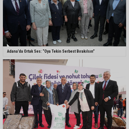
Ceyhan’da yangına giden itfaiye aracı devrildi: 3
kişi yaralandı
Çukurova Belediye Başkanı Emrah Kozay
CHP’den ayrıldığını açıkladı
Adana’da Ortak Ses: “Oya Tekin Serbest Bırakılsın”
Belediye binasına girmek isteyen servisçilere
biber gazlı müdahale
Adana’da taziye evinde silah çeken kişi gözaltına
alındı