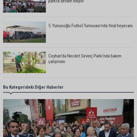
parkta devam ediyor
5. Yunusoğlu Futbol Turnuvası’nda final heyecanı
Ceyhan’da Necdet Sevinç Parkı’nda bakım
çalışması
Orhan Bayram’dan AK Parti’ye Yüreğir çıkışı:
Bu Kategorideki Diğer Haberler
“Bizim belediye meclis üyelerimize ne yaptınız?
Siz önce onu anlatın”
Sarıçam’da su ürünlerine yönelik denetimler
sürüyor