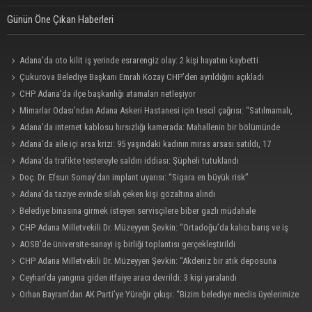
Günün Öne Çıkan Haberleri
Adana’da oto kilit iş yerinde esrarengiz olay: 2 kişi hayatını kaybetti
Çukurova Belediye Başkanı Emrah Kozay CHP’den ayrıldığını açıkladı
CHP Adana’da ilçe başkanlığı atamaları netleşiyor
Mimarlar Odası’ndan Adana Askeri Hastanesi için tescil çağrısı: “Satılmamalı,
amaç dışı kullanılmamalı”
Adana’da internet kablosu hırsızlığı kamerada: Mahallenin bir bölümünde
internet erişimi kesildi
Adana’da aile içi arsa krizi: 95 yaşındaki kadının miras arsası satıldı, 17
milyonun 13 milyonu harcandı
Adana’da trafikte testereyle saldırı iddiası: Şüpheli tutuklandı
Doç. Dr. Efsun Somay’dan implant uyarısı: “Sigara en büyük risk”
Adana’da taziye evinde silah çeken kişi gözaltına alındı
Belediye binasına girmek isteyen servisçilere biber gazlı müdahale
CHP Adana Milletvekili Dr. Müzeyyen Şevkin: “Ortadoğu’da kalıcı barış ve iş
birliği sağlanmalı”
AOSB’de üniversite-sanayi iş birliği toplantısı gerçekleştirildi
CHP Adana Milletvekili Dr. Müzeyyen Şevkin: “Akdeniz bir atık deposuna
dönüşmemeli”
Ceyhan’da yangına giden itfaiye aracı devrildi: 3 kişi yaralandı
Orhan Bayram’dan AK Parti’ye Yüreğir çıkışı: “Bizim belediye meclis üyelerimize
ne yaptınız? Siz önce onu anlatın”