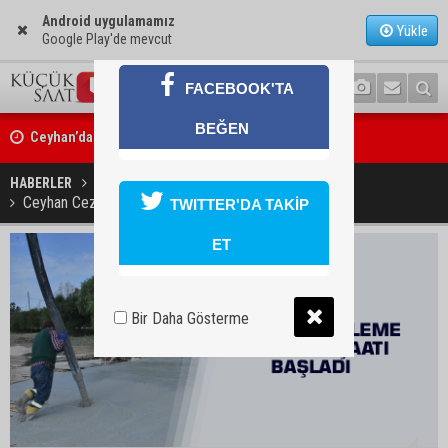
Android uygulamamız
Yükle
Google Play'de mevcut
FACEBOOK'TA
Ceyhan’da asfalt çalışmaları sürüyor
BEĞEN
Ceyhan’da açık hava sineması keyfi iki farklı parkta devam ediyor
HABERLER
YAŞAM
Ceyhan Cezaevi Bekleme Salonu inşaatı başladı
TWITTER'DA TAKİP
ET
Bir Daha Gösterme