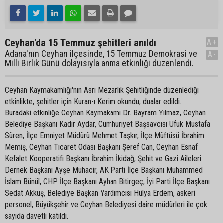
Ceyhan'da 15 Temmuz şehitleri anıldı
A+
Adana'nın Ceyhan ilçesinde, 15 Temmuz Demokrasi ve
A-
Milli Birlik Günü dolayısıyla anma etkinliği düzenlendi.
Ceyhan Kaymakamlığı'nın Asri Mezarlık Şehitliğinde düzenlediği
etkinlikte, şehitler için Kuran-ı Kerim okundu, dualar edildi.
Buradaki etkinliğe Ceyhan Kaymakamı Dr. Bayram Yılmaz, Ceyhan
Belediye Başkanı Kadir Aydar, Cumhuriyet Başsavcısı Ufuk Mustafa
Süren, İlçe Emniyet Müdürü Mehmet Taşkır, İlçe Müftüsü İbrahim
Memiş, Ceyhan Ticaret Odası Başkanı Şeref Can, Ceyhan Esnaf
Kefalet Kooperatifi Başkanı İbrahim İkidağ, Şehit ve Gazi Aileleri
Dernek Başkanı Ayşe Muhacir, AK Parti İlçe Başkanı Muhammed
İslam Bünül, CHP İlçe Başkanı Ayhan Bitirgeç, İyi Parti İlçe Başkanı
Sedat Akkuş, Belediye Başkan Yardımcısı Hülya Erdem, askeri
personel, Büyükşehir ve Ceyhan Belediyesi daire müdürleri ile çok
sayıda davetli katıldı.