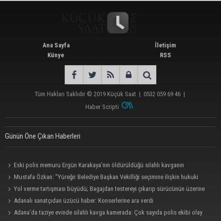
Ana Sayfa
İletişim
Künye
RSS
Tüm Hakları Saklıdır © 2019
Küçük Saat
|
0532 059 69 46
|
Haber Scripti
Günün Öne Çıkan Haberleri
Eski polis memuru Ergün Karakaya’nın öldürüldüğü silahlı kavganın
görüntüleri ortaya çıktı
Mustafa Özkan: "Yüreğir Belediye Başkan Vekilliği seçimine ilişkin hukuki
süreç başlatıldı"
Yol verme tartışması büyüdü; Bagajdan testereyi çıkarıp sürücünün üzerine
yürüdü
Adanalı sanatçıdan üzücü haber: Konserlerine ara verdi
Adana’da taziye evinde silahlı kavga kamerada: Çok sayıda polis ekibi olay