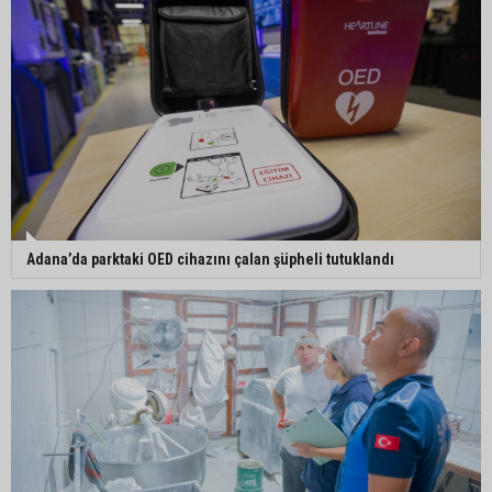
Adana’da parktaki OED cihazını çalan şüpheli tutuklandı