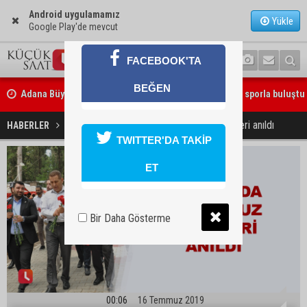
Android uygulamamız
Yükle
Google Play'de mevcut
FACEBOOK'TA
Adana Büyükşehir Yaz Spor Okulları’nda 30 bin çocuk sporla buluştu
BEĞEN
Beşiktaş dosyasında iki tahliye: Özcan Zenger ve Utku Caner Çaykar
Ceyhan'da 15 Temmuz şehitleri anıldı
HABERLER
GÜNDEM
bırakıldı
TWITTER'DA TAKİP
ET
Bir Daha Gösterme
00:06
16 Temmuz 2019