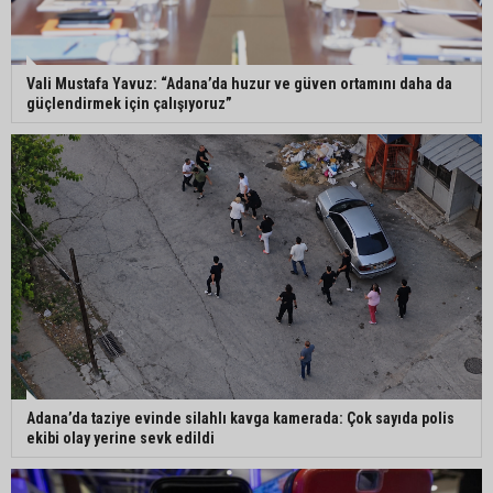
Eski polis memuru Ergün Karakaya’nın
öldürüldüğü silahlı kavganın görüntüleri ortaya
çıktı
Vali Mustafa Yavuz: “Adana’da huzur ve güven ortamını daha da
güçlendirmek için çalışıyoruz”
İmamoğlu’nda hijyen ve etiket kontrolü
Mustafa Özkan: "Yüreğir Belediye Başkan
Vekilliği seçimine ilişkin hukuki süreç başlatıldı"
Adana’da taziye evinde silahlı kavga kamerada: Çok sayıda polis
ekibi olay yerine sevk edildi