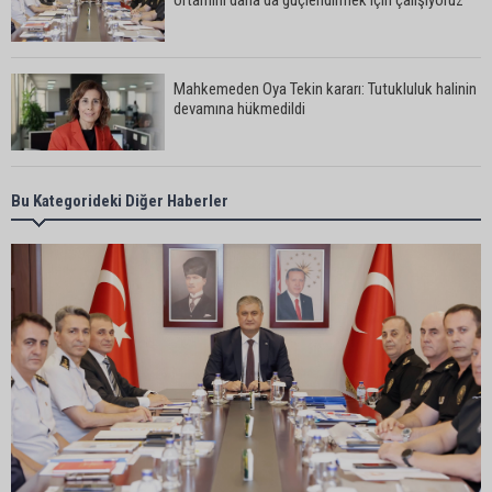
Mahkemeden Oya Tekin kararı: Tutukluluk halinin
devamına hükmedildi
Adana’da taziye evinde silahlı kavga kamerada:
Bu Kategorideki Diğer Haberler
Çok sayıda polis ekibi olay yerine sevk edildi
Adana’da parktaki OED cihazını çalan şüpheli
tutuklandı
Seyhan’da fırın ve pastanelere hijyen denetimi
gerçekleştirildi