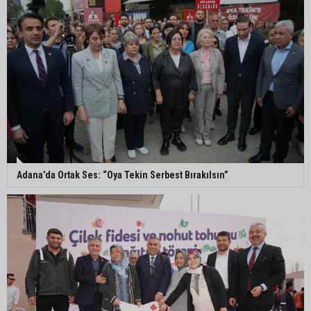
Adana’da parktaki OED cihazını çalan şüpheli
tutuklandı
Seyhan’da fırın ve pastanelere hijyen denetimi
gerçekleştirildi
Eski polis memuru Ergün Karakaya’nın
öldürüldüğü silahlı kavganın görüntüleri ortaya
çıktı
Adana’da Ortak Ses: “Oya Tekin Serbest Bırakılsın”
İmamoğlu’nda hijyen ve etiket kontrolü
Mustafa Özkan: "Yüreğir Belediye Başkan
Vekilliği seçimine ilişkin hukuki süreç başlatıldı"