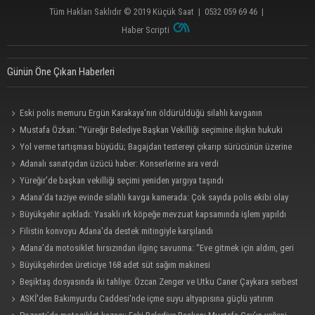
Tüm Hakları Saklıdır © 2019
Küçük Saat
|
0532 059 69 46
|
Haber Scripti
Günün Öne Çıkan Haberleri
Eski polis memuru Ergün Karakaya’nın öldürüldüğü silahlı kavganın
görüntüleri ortaya çıktı
Mustafa Özkan: "Yüreğir Belediye Başkan Vekilliği seçimine ilişkin hukuki
süreç başlatıldı"
Yol verme tartışması büyüdü; Bagajdan testereyi çıkarıp sürücünün üzerine
yürüdü
Adanalı sanatçıdan üzücü haber: Konserlerine ara verdi
Yüreğir’de başkan vekilliği seçimi yeniden yargıya taşındı
Adana’da taziye evinde silahlı kavga kamerada: Çok sayıda polis ekibi olay
yerine sevk edildi
Büyükşehir açıkladı: Yasaklı ırk köpeğe mevzuat kapsamında işlem yapıldı
Filistin konvoyu Adana'da destek mitingiyle karşılandı
Adana’da motosiklet hırsızından ilginç savunma: “Eve gitmek için aldım, geri
verecektim”
Büyükşehirden üreticiye 168 adet süt sağım makinesi
Beşiktaş dosyasında iki tahliye: Özcan Zenger ve Utku Caner Çaykara serbest
bırakıldı
ASKİ'den Bakımyurdu Caddesi'nde içme suyu altyapısına güçlü yatırım