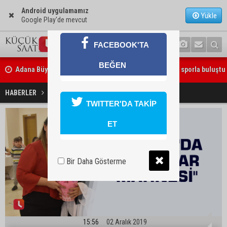
Android uygulamamız
Yükle
Google Play'de mevcut
FACEBOOK'TA
Adana Büyükşehir Yaz Spor Okulları’nda 30 bin çocuk sporla buluştu
BEĞEN
Beşiktaş dosyasında iki tahliye: Özcan Zenger ve Utku Caner Çaykar
Ceyhan'da "Kadınlar Matinesi"
HABERLER
YAŞAM
bırakıldı
TWITTER'DA TAKİP
ET
Bir Daha Gösterme
15:56
02 Aralık 2019