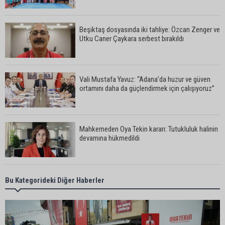
Beşiktaş dosyasında iki tahliye: Özcan Zenger ve
Utku Caner Çaykara serbest bırakıldı
Vali Mustafa Yavuz: “Adana’da huzur ve güven
ortamını daha da güçlendirmek için çalışıyoruz”
Mahkemeden Oya Tekin kararı: Tutukluluk halinin
devamına hükmedildi
Adana’da taziye evinde silahlı kavga kamerada:
Bu Kategorideki Diğer Haberler
Çok sayıda polis ekibi olay yerine sevk edildi