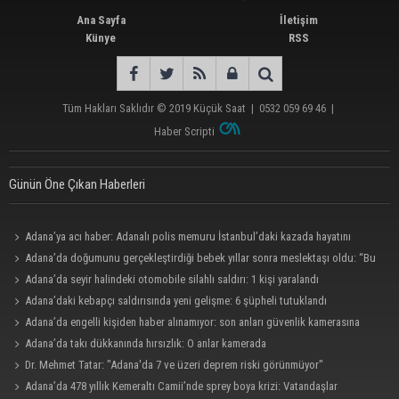
Ana Sayfa
İletişim
Künye
RSS
Tüm Hakları Saklıdır © 2019
Küçük Saat
|
0532 059 69 46
|
Haber Scripti
Günün Öne Çıkan Haberleri
Adana’ya acı haber: Adanalı polis memuru İstanbul’daki kazada hayatını
kaybetti
Adana’da doğumunu gerçekleştirdiği bebek yıllar sonra meslektaşı oldu: “Bu
çok gurur verici”
Adana’da seyir halindeki otomobile silahlı saldırı: 1 kişi yaralandı
Adana’daki kebapçı saldırısında yeni gelişme: 6 şüpheli tutuklandı
Adana’da engelli kişiden haber alınamıyor: son anları güvenlik kamerasına
yansıdı.
Adana’da takı dükkanında hırsızlık: O anlar kamerada
Dr. Mehmet Tatar: "Adana'da 7 ve üzeri deprem riski görünmüyor"
Adana’da 478 yıllık Kemeraltı Camii’nde sprey boya krizi: Vatandaşlar