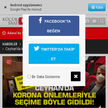
Android uygulamamız
Yükle
Google Play'de mevcut
FACEBOOK'TA
Adana’da 12 bin 73 afet konutu ve köy evi inşa edildi
BEĞEN
Tarihi Tepebağ Projesi için değerlendirme toplantısı yapıldı
HABERLER
SİYASET
Ceyhan'da korona önlemleriyle seçime böyle gidildi!
TWITTER'DA TAKİP
ET
Bir Daha Gösterme