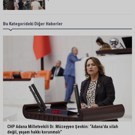
Karataş Belediye Başkanı Ali Bedrettin Karataş:
Bu Kategorideki Diğer Haberler
“Sahillerimize birlikte sahip çıkalım”
Pozantı’da İlçe Jandarma Komutanlığı ekipleri
vatandaşları dijital dolandırıcılığa karşı uyardı
Adana Lezzet Festivali için stratejik hazırlık
toplantısı yapıldı
Adana’da 478 yıllık Kemeraltı Camii’nde sprey
boya krizi: Vatandaşlar denetimlerin artırılmasını
istedi
CHP Adana Milletvekili Dr. Müzeyyen Şevkin: “Adana’da silah
değil, yaşam hakkı korunmalı”