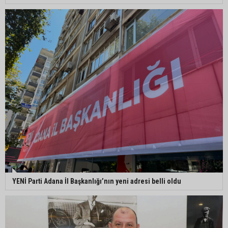
Adana’ya acı haber: Adanalı polis memuru
İstanbul’daki kazada hayatını kaybetti
Feke Belediyesi’nden Çondu Mahallesi’nde yol
çalışması
YENİ Parti Adana İl Başkanlığı’nın yeni adresi belli oldu