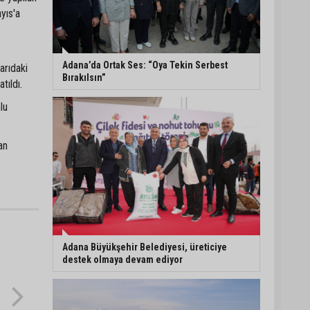
yıs'a
Ayhan Barut: "Sıcaklar
yaşam hakkını tehdit
ediyor"
Adana’da Ortak Ses: “Oya Tekin Serbest
arıdaki
Bırakılsın”
tıldı.
ASKİ'den Bakımyurdu
lu
Caddesi'nde içme suyu
altyapısına güçlü yatırım
an
Müzeyyen Şevkin: "Yolcu
garantisi verilen
havalimanında 100
emekçi neden işten
çıkarılıyor?"
Adana Büyükşehir Belediyesi, üreticiye
destek olmaya devam ediyor