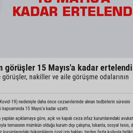
 görüşler 15 Mayıs'a kadar ertelendi
 görüşler, nakiller ve aile görüşme odalarının
 (Kovid-19) nedeniyle daha önce cezaevlerinde alınan tedbirlerin süresini
ri kapsamında 15 Mayıs'a kadar uzattı.
 yapılan açıklamaya göre, açık ve kapalı ceza infaz kurumlarındaki avukat
rıyla temasının mümkün olduğu kurum dışı çalışma, lokanta, sosyal tesis, d
faz kurumlarındaki hükümlülerin özel izin hakları, birden fazla koğuşla birlik