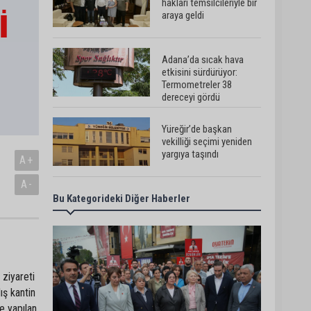
hakları temsilcileriyle bir
araya geldi
Adana’da sıcak hava
etkisini sürdürüyor:
Termometreler 38
dereceyi gördü
Yüreğir’de başkan
vekilliği seçimi yeniden
yargıya taşındı
A+
A-
Bu Kategorideki Diğer Haberler
Adanalı sanatçıdan
üzücü haber:
Konserlerine ara verdi
Büyükşehirden üreticiye
 ziyareti
168 adet süt sağım
ış kantin
makinesi
te yapılan