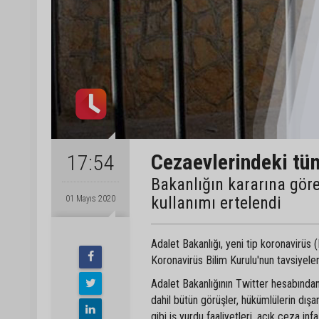
Cezaevlerindeki tüm
17:54
Bakanlığın kararına göre
kullanımı ertelendi
01 Mayıs 2020
Adalet Bakanlığı, yeni tip koronavirüs
Koronavirüs Bilim Kurulu'nun tavsiyele
Adalet Bakanlığının Twitter hesabından
dahil bütün görüşler, hükümlülerin dışa
gibi iş yurdu faaliyetleri, açık ceza in