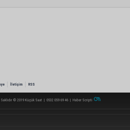
nye
İletişim
RSS
 Saklıdır © 2019
Küçük Saat
|
0532 059 69 46
|
Haber Scripti