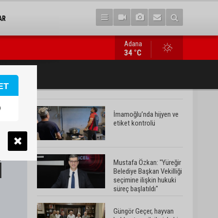
AR
Adana
Güngör Geçer, hayvan hakları temsilcileriyle bir araya geldi
34 °C
ET
İmamoğlu’nda hijyen ve
etiket kontrolü
Mustafa Özkan: "Yüreğir
Belediye Başkan Vekilliği
seçimine ilişkin hukuki
süreç başlatıldı"
Güngör Geçer, hayvan