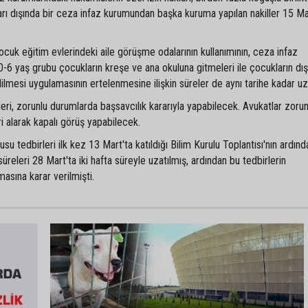
ları dışında bir ceza infaz kurumundan başka kuruma yapılan nakiller 15 Ma
ocuk eğitim evlerindeki aile görüşme odalarının kullanımının, ceza infaz
 0-6 yaş grubu çocukların kreşe ve ana okuluna gitmeleri ile çocukların dış
ilmesi uygulamasının ertelenmesine ilişkin süreler de aynı tarihe kadar uza
leri, zorunlu durumlarda başsavcılık kararıyla yapabilecek. Avukatlar zorun
 alarak kapalı görüş yapabilecek.
u tedbirleri ilk kez 13 Mart'ta katıldığı Bilim Kurulu Toplantısı'nın ardınd
releri 28 Mart'ta iki hafta süreyle uzatılmış, ardından bu tedbirlerin
asına karar verilmişti.