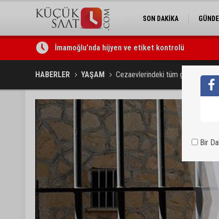
SON DAKİKA
GÜND
İmamoğlu’nda hijyen ve etiket kontrolü
Mustafa Özkan: "Yüreğir Belediye Başkan Vekilliği 
HABERLER
YAŞAM
Cezaevlerindeki tüm görüşler 15 M
Bir D