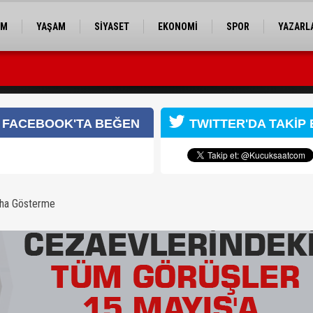
EM
YAŞAM
SİYASET
EKONOMİ
SPOR
YAZARL
seçimine ilişkin hukuki süreç başlatıldı"
ayıs'a kadar ertelendi
FACEBOOK'TA BEĞEN
TWITTER'DA TAKİP 
aha Gösterme