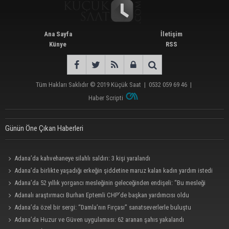
Ana Sayfa
İletişim
Künye
RSS
Tüm Hakları Saklıdır © 2019
Küçük Saat
|
0532 059 69 46
|
Haber Scripti
Günün Öne Çıkan Haberleri
Adana’da kahvehaneye silahlı saldırı: 3 kişi yaralandı
Adana’da birlikte yaşadığı erkeğin şiddetine maruz kalan kadın yardım istedi
Adana’da 52 yıllık yorgancı mesleğinin geleceğinden endişeli: “Bu mesleği
çocuğuma bile öğretemedim”
Adanalı araştırmacı Burhan Eptemli CHP’de başkan yardımcısı oldu
Adana’da özel bir sergi: “Damla’nın Fırçası” sanatseverlerle buluştu
Adana’da Huzur ve Güven uygulaması: 62 aranan şahıs yakalandı