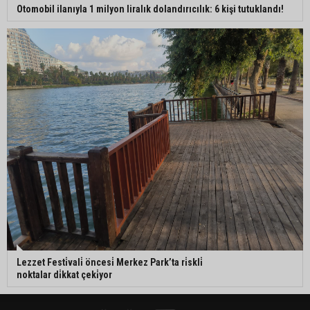
Otomobil ilanıyla 1 milyon liralık dolandırıcılık: 6 kişi tutuklandı!
Lezzet Festi̇vali̇ öncesi̇ Merkez Park’ta ri̇skli̇
noktalar di̇kkat çeki̇yor