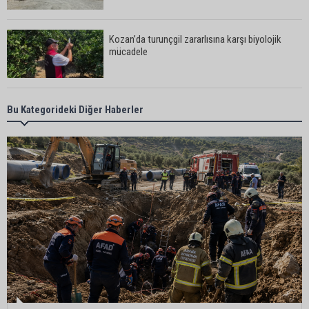
Kozan’da turunçgil zararlısına karşı biyolojik
mücadele
Yedigöze İçme Suyu Projesi çalışmalarında
Bu Kategorideki Diğer Haberler
göçük: 1 işçi hayatını kaybetti
Yedigöze İçme Suyu Projesi çalışmalarında
göçük meydana geldi
Müzeyyen Şevkin’den Çocuk Koruma Kanunu
Teklifi’ne eleştiri: “Öncelik ceza değil, önlemedir”