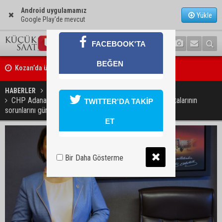
Android uygulamamız
Yükle
Google Play'de mevcut
FACEBOOK'TA
Kozan’da üreticilere yangın ve anız uyarısı
BEĞEN
Ceyhan’da yağlık ayçiçeği hasadı başladı
HABERLER
SON DAKİKA
CHP Adana Millet Vekili Müzeyyen Şevkin kanser hastalarının
TWITTER'DA TAKİP
sorunlarını gündeme taşıdı
ET
Bir Daha Gösterme