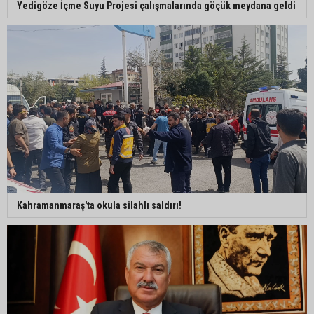
Adana’da sıcağın boyutu: Asfaltta yumurta pişti
Yedigöze İçme Suyu Projesi çalışmalarında göçük meydana geldi
Yeni Parti'de Seyhan İlçe Başkanlığına Mehmet
Şahin Gümüş getirildi
Adanalı araştırmacı Burhan Eptemli CHP’de
başkan yardımcısı oldu
Kahramanmaraş'ta okula silahlı saldırı!