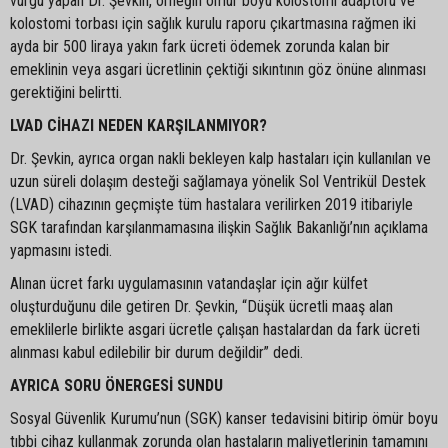
vurgu yapan Dr. Şevkin, örneğin ömür boyu kolostomi adaptörü ve
kolostomi torbası için sağlık kurulu raporu çıkartmasına rağmen iki
ayda bir 500 liraya yakın fark ücreti ödemek zorunda kalan bir
emeklinin veya asgari ücretlinin çektiği sıkıntının göz önüne alınması
gerektiğini belirtti.
LVAD CİHAZI NEDEN KARŞILANMIYOR?
Dr. Şevkin, ayrıca organ nakli bekleyen kalp hastaları için kullanılan ve
uzun süreli dolaşım desteği sağlamaya yönelik Sol Ventrikül Destek
(LVAD) cihazının geçmişte tüm hastalara verilirken 2019 itibariyle
SGK tarafından karşılanmamasına ilişkin Sağlık Bakanlığı’nın açıklama
yapmasını istedi.
Alınan ücret farkı uygulamasının vatandaşlar için ağır külfet
oluşturduğunu dile getiren Dr. Şevkin, “Düşük ücretli maaş alan
emeklilerle birlikte asgari ücretle çalışan hastalardan da fark ücreti
alınması kabul edilebilir bir durum değildir” dedi.
AYRICA SORU ÖNERGESİ SUNDU
Sosyal Güvenlik Kurumu’nun (SGK) kanser tedavisini bitirip ömür boyu
tıbbi cihaz kullanmak zorunda olan hastaların maliyetlerinin tamamını