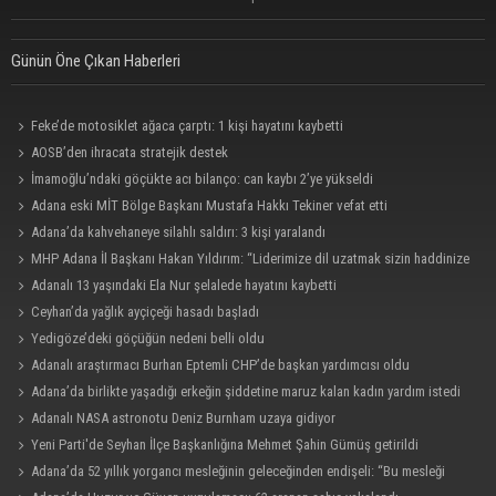
Günün Öne Çıkan Haberleri
Feke’de motosiklet ağaca çarptı: 1 kişi hayatını kaybetti
AOSB’den ihracata stratejik destek
İmamoğlu’ndaki göçükte acı bilanço: can kaybı 2’ye yükseldi
Adana eski MİT Bölge Başkanı Mustafa Hakkı Tekiner vefat etti
Adana’da kahvehaneye silahlı saldırı: 3 kişi yaralandı
MHP Adana İl Başkanı Hakan Yıldırım: “Liderimize dil uzatmak sizin haddinize
değildir”
Adanalı 13 yaşındaki Ela Nur şelalede hayatını kaybetti
Ceyhan’da yağlık ayçiçeği hasadı başladı
Yedigöze’deki göçüğün nedeni belli oldu
Adanalı araştırmacı Burhan Eptemli CHP’de başkan yardımcısı oldu
Adana’da birlikte yaşadığı erkeğin şiddetine maruz kalan kadın yardım istedi
Adanalı NASA astronotu Deniz Burnham uzaya gidiyor
Yeni Parti'de Seyhan İlçe Başkanlığına Mehmet Şahin Gümüş getirildi
Adana’da 52 yıllık yorgancı mesleğinin geleceğinden endişeli: “Bu mesleği