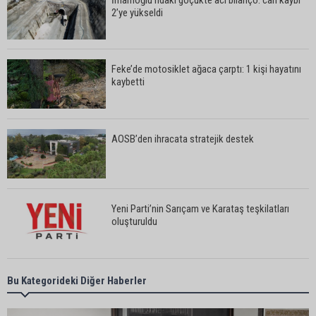
2’ye yükseldi
Feke’de motosiklet ağaca çarptı: 1 kişi hayatını
kaybetti
AOSB’den ihracata stratejik destek
Yeni Parti’nin Sarıçam ve Karataş teşkilatları
oluşturuldu
Feke Belediye Başkanı Cömert Özen, Adana
Bu Kategorideki Diğer Haberler
Valisi Mustafa Yavuz’u makamında ziyaret etti