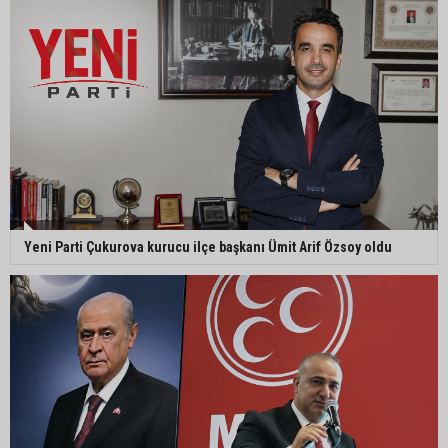
Yeni Parti Çukurova kurucu ilçe başkanı Ümit Arif
Özsoy oldu
Enerji ve Tabii Kaynaklar Bakanı Alparslan
Bayraktar: “Ceyhan’ı Rotterdam’a çevirebiliriz”
Başkan Ali Bedrettin Karataş’tan sahiller için
Yeni Parti Çukurova kurucu ilçe başkanı Ümit Arif Özsoy oldu
duyarlılık çağrısı
MHP Adana İl Başkanı Hakan Yıldırım:
“Liderimize dil uzatmak sizin haddinize değildir”
Adanalı 13 yaşındaki Ela Nur şelalede hayatını