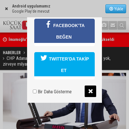
Android uygulamamız
Yükle
Google Play'de mevcut
FACEBOOK'TA
İmamoğlu’ndaki göçükte acı bilanço: can kaybı 2’ye yükseldi
BEĞEN
Feke’de motosiklet ağaca çarptı: 1 kişi hayatını kaybetti
HABERLER
SİYASET
CHP Adana Milletvekili Orhan Sümer: “Emekliye bütçe yok,
TWITTER'DA TAKİP
zirveye milyarlar var”
ET
Bir Daha Gösterme