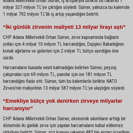
Adana Milletvekili Orhan Sümer, iş artışlarıyla birlikte bu rakamın 7
milyar 327 milyon TL’ye çıktığını söyledi. Sümer, yalnızca bu kalemde
1 milyar 792 milyon TL’lik iş artışı yaşandığını belirtti.
“İki günlük zirvenin maliyeti 13 milyar lirayı aştı”
CHP Adana Milletvekili Orhan Sümer, zirve kapsamında bağlantı
yolları için 4 milyar 10 milyon TL harcandığını, Dışişleri Bakanlığının
konuk ağırlama ve giderleri için 2 milyar TL bütçe ayırdığını öne
sürdü.
Harcamaların bununla sınırlı kalmadığını belirten Sümer, peyzaj
çalışmaları için 69 milyon TL, panolar için ise 181 milyon TL
harcandığını ifade etti. Sümer, tüm bu kalemlerle birlikte NATO
Zirvesi’nin maliyetinin 13 milyar 587 milyon TL’ye ulaştığını söyledi.
“Emekliye bütçe yok denirken zirveye milyarlar
harcanıyor”
CHP Adana Milletvekili Orhan Sümer, ekonomik sıkıntıların arttığı bir
dönemde iki günlük zirve için yapılan harcamaların kabul edilemez
olduğunu belirtti. Sümer, söz konusu rakamın 483 bin asgari ücretlinin