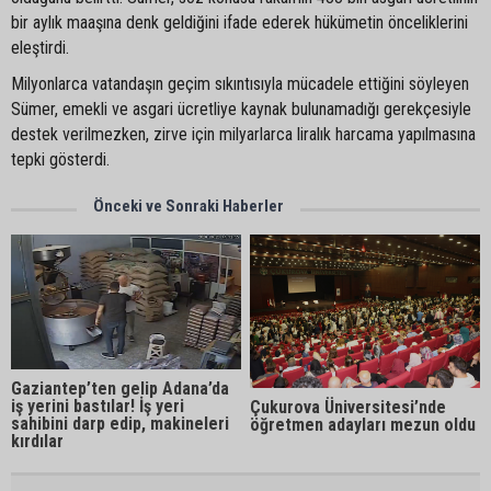
bir aylık maaşına denk geldiğini ifade ederek hükümetin önceliklerini
eleştirdi.
Milyonlarca vatandaşın geçim sıkıntısıyla mücadele ettiğini söyleyen
Sümer, emekli ve asgari ücretliye kaynak bulunamadığı gerekçesiyle
destek verilmezken, zirve için milyarlarca liralık harcama yapılmasına
tepki gösterdi.
Önceki ve Sonraki Haberler
Gaziantep’ten gelip Adana’da
iş yerini bastılar! İş yeri
Çukurova Üniversitesi’nde
sahibini darp edip, makineleri
öğretmen adayları mezun oldu
kırdılar