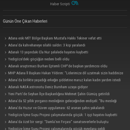
Haber Scripti
Günün Öne Çıkan Haberleri
Adana eski MİT Bölge Başkanı Mustafa Hakkı Tekiner vefat etti
Adana’da kahvehaneye silahlı saldırı: 3 kişi yaralandı
Adanalı 13 yaşındaki Ela Nur şelalede hayatını kaybetti
Yedigöze’deki göçüğün nedeni belli oldu
Adanalı araştırmacı Burhan Eptemli CHP’de başkan yardımcısı oldu
MHP Adana İl Başkanı Hakan Yıldırım: “Liderimize dil uzatmak sizin haddinize
değildir”
Adana’da birlikte yaşadığı erkeğin şiddetine maruz kalan kadın yardım istedi
Adanalı NASA astronotu Deniz Burnham uzaya gidiyor
Yeni Parti'de Seyhan İlçe Başkanlığına Mehmet Şahin Gümüş getirildi
Adana’da 52 yıllık yorgancı mesleğinin geleceğinden endişeli: “Bu mesleği
çocuğuma bile öğretemedim”
Adana’da Huzur ve Güven uygulaması: 62 aranan şahıs yakalandı
Yedigöze İçme Suyu Projesi çalışmalarında göçük: 1 işçi hayatını kaybetti
Adana’da özel bir sergi: “Damla’nın Fırçası” sanatseverlerle buluştu
Yedigöze İçme Suyu Projesi çalışmalarında göçük meydana geldi