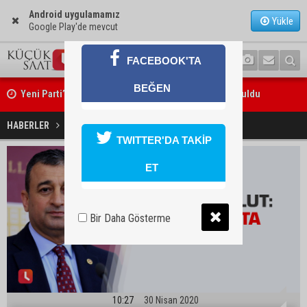
Android uygulamamız
Yükle
Google Play'de mevcut
FACEBOOK'TA
Yeni Parti’nin Sarıçam ve Karataş teşkilatları oluşturuldu
BEĞEN
Feke Belediye Başkanı Cömert Özen, Adana Valisi Mustafa Yavuz’u
CHP'li Bulut: 1 Mayıs'ta Biriz!
HABERLER
SİYASET
ziyaret etti
TWITTER'DA TAKİP
ET
Bir Daha Gösterme
10:27
30 Nisan 2020