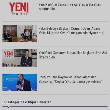
Yeni Parti’nin Sarıçam ve Karataş teşkilatları
oluşturuldu
Feke Belediye Başkanı Cömert Özen, Adana
Valisi Mustafa Yavuz’u makamında ziyaret etti
Yeni Parti Çukurova kurucu ilçe başkanı Ümit Arif
Özsoy oldu
Enerji ve Tabii Kaynaklar Bakanı Alparslan
Bayraktar: “Ceyhan’ı Rotterdam’a çevirebiliriz”
Başkan Ali Bedrettin Karataş’tan sahiller için
Bu Kategorideki Diğer Haberler
duyarlılık çağrısı