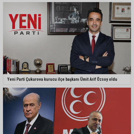
MHP Adana İl Başkanı Hakan Yıldırım:
“Liderimize dil uzatmak sizin haddinize değildir”
Adanalı 13 yaşındaki Ela Nur şelalede hayatını
kaybetti
Adanalı NASA astronotu Deniz Burnham uzaya
Yeni Parti Çukurova kurucu ilçe başkanı Ümit Arif Özsoy oldu
gidiyor
Kozan’da üreticilere yangın ve anız uyarısı