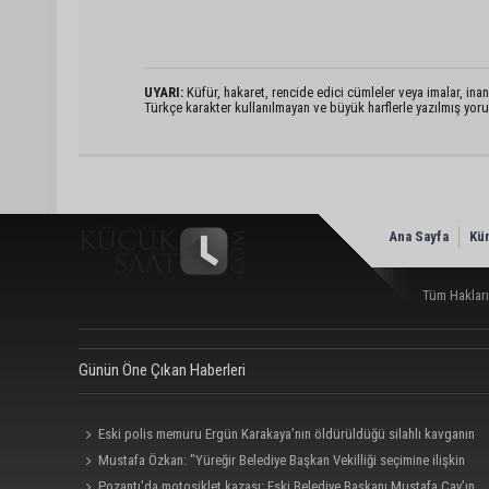
UYARI:
Küfür, hakaret, rencide edici cümleler veya imalar, inanç
Türkçe karakter kullanılmayan ve büyük harflerle yazılmış yo
Ana Sayfa
Kü
Tüm Hakları
Günün Öne Çıkan Haberleri
Eski polis memuru Ergün Karakaya’nın öldürüldüğü silahlı kavganın
görüntüleri ortaya çıktı
Mustafa Özkan: "Yüreğir Belediye Başkan Vekilliği seçimine ilişkin
hukuki süreç başlatıldı"
Pozantı’da motosiklet kazası: Eski Belediye Başkanı Mustafa Çay’ın