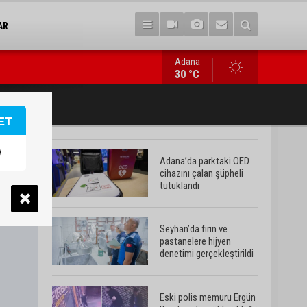
AR
Adana
Eski polis memuru Ergün Karakaya’nın öldürüldüğü silahlı kavgan
30 °C
ET
Adana’da parktaki OED
cihazını çalan şüpheli
tutuklandı
Seyhan’da fırın ve
pastanelere hijyen
denetimi gerçekleştirildi
Eski polis memuru Ergün