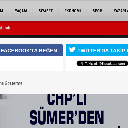
EM
YAŞAM
SİYASET
EKONOMİ
SPOR
YAZARL
klandı
çekleştirildi
FACEBOOK'TA BEĞEN
TWITTER'DA TAKİP 
aha Gösterme