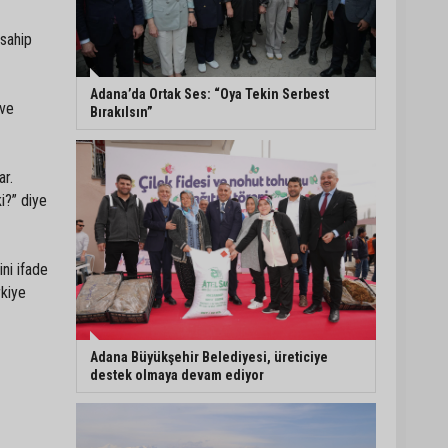
Yüreğir’de başkan
 sahip
vekilliği seçimi yeniden
yargıya taşındı
Adana’da Ortak Ses: “Oya Tekin Serbest
 ve
Bırakılsın”
Adanalı sanatçıdan
üzücü haber:
Konserlerine ara verdi
ar.
i?” diye
Büyükşehirden üreticiye
168 adet süt sağım
ni ifade
makinesi
rkiye
Adana Büyükşehir Belediyesi, üreticiye
destek olmaya devam ediyor