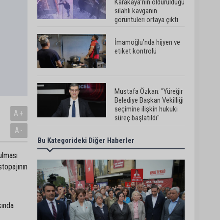
Karakaya’nın öldürüldüğü
silahlı kavganın
görüntüleri ortaya çıktı
İmamoğlu’nda hijyen ve
etiket kontrolü
Mustafa Özkan: "Yüreğir
Belediye Başkan Vekilliği
seçimine ilişkin hukuki
A+
süreç başlatıldı"
A-
Bu Kategorideki Diğer Haberler
Güngör Geçer, hayvan
hakları temsilcileriyle bir
ulması
araya geldi
stopajının
Adana’da sıcak hava
etkisini sürdürüyor:
kında
Termometreler 38
dereceyi gördü