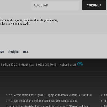
lara saldırı içeren, imla kuralları ile yazılmamış,
rumlar onaylanmamaktadır.
nye
İletişim
RSS
 Saklıdır © 2019
Küçük Saat
|
0532 059 69 46
|
Haber Scripti
Yol verme tartışması büyüdü; Bagajdan testereyi çıkarıp sürücünün
Ad
üzerine yürüdü
Yüreğir’de başkan vekilliği seçimi yeniden yargıya taşındı
Fi
Adana’da motosiklet hırsızından ilginç savunma: “Eve gitmek için
Bü