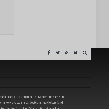
analı sanatçıdan üzücü haber: Konserlerine ara verdi
listin konvoyu Adana'da destek mitingiyle karşılandı
yükşehirden üreticiye 168 adet süt sağım makinesi