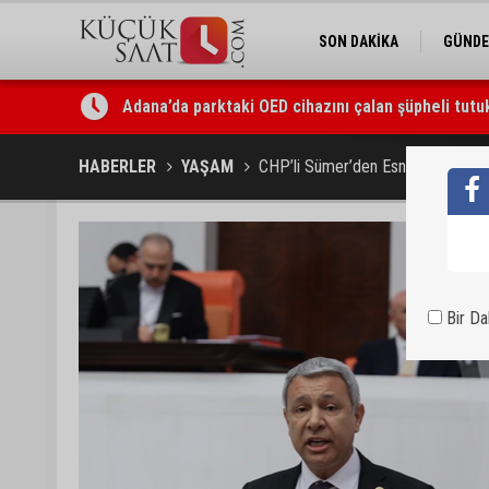
SON DAKİKA
GÜND
Adana’da parktaki OED cihazını çalan şüpheli tutu
Seyhan’da fırın ve pastanelere hijyen denetimi ger
HABERLER
YAŞAM
CHP’li Sümer’den Esnaf Reçetesi
Bir D