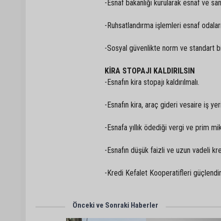
-Esnaf bakanlığı kurularak esnaf ve san
-Ruhsatlandırma işlemleri esnaf odaları
-Sosyal güvenlikte norm ve standart birl
KİRA STOPAJI KALDIRILSIN
-Esnafın kira stopajı kaldırılmalı.
-Esnafın kira, araç gideri vesaire iş ye
-Esnafa yıllık ödediği vergi ve prim mikta
-Esnafın düşük faizli ve uzun vadeli kr
-Kredi Kefalet Kooperatifleri güçlendiril
Önceki ve Sonraki Haberler