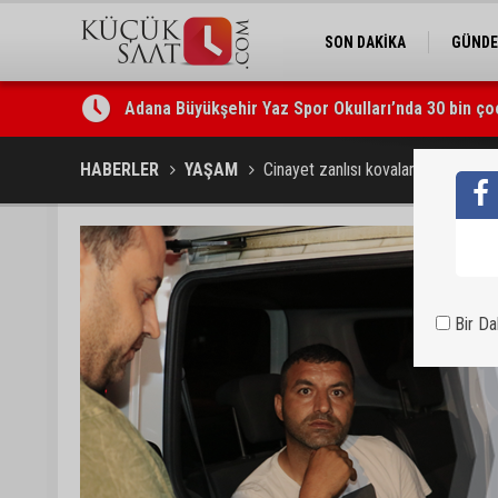
SON DAKİKA
GÜND
Adana Büyükşehir Yaz Spor Okulları’nda 30 bin ço
Beşiktaş dosyasında iki tahliye: Özcan Zenger ve
HABERLER
YAŞAM
Cinayet zanlısı kovalamaca sonuc
Bir D