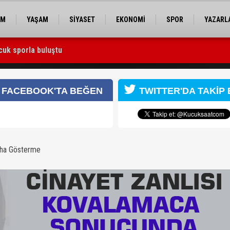
EM
YAŞAM
SİYASET
EKONOMİ
SPOR
YAZARL
cuk sporla buluştu
 Utku Caner Çaykara serbest bırakıldı
unda yakalandı
FACEBOOK'TA BEĞEN
TWITTER'DA TAKİP 
aha Gösterme