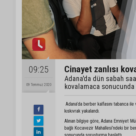
Cinayet zanlısı ko
09:25
Adana'da dün sabah saat
kovalamaca sonucunda p
09 Temmuz 2020
Adana’da berber kalfasını tabanca ile
kıskıvrak yakalandı.
Alınan bilgiye göre, Adana Emniyet Mü
bağlı Kocavezir Mahallesi’ndeki bir ber
sonucunda soruşturma başlattı.