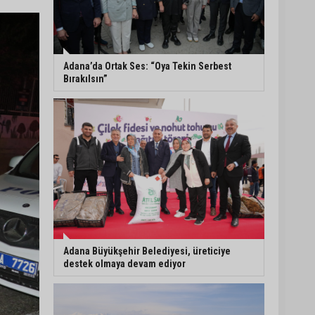
Eski polis memuru Ergün
Karakaya’nın öldürüldüğü
silahlı kavganın
görüntüleri ortaya çıktı
Adana’da Ortak Ses: “Oya Tekin Serbest
Bırakılsın”
İmamoğlu’nda hijyen ve
etiket kontrolü
Mustafa Özkan: "Yüreğir
Belediye Başkan Vekilliği
seçimine ilişkin hukuki
süreç başlatıldı"
Adana Büyükşehir Belediyesi, üreticiye
destek olmaya devam ediyor