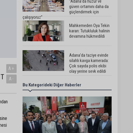
“Adana’da huzur ve
güven ortamını daha da
güçlendirmek için
çalışıyoruz”
Mahkemeden Oya Tekin
kararı: Tutukluluk halinin
devamına hükmedildi
Adana’da taziye evinde
silahlı kavga kamerada:
Çok sayıda polis ekibi
A+
olay yerine sevk edildi
.T
A-
Bu Kategorideki Diğer Haberler
Adana’da parktaki OED
cihazını çalan şüpheli
tutuklandı
ından
Seyhan’da fırın ve
sine
pastanelere hijyen
mesi
denetimi gerçekleştirildi