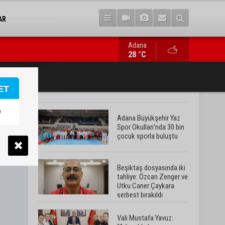
AR
Adana
Vali Mustafa Yavuz: “Adana’da huzur ve güven ortamını daha da 
28 °C
ET
Adana Büyükşehir Yaz
Spor Okulları’nda 30 bin
çocuk sporla buluştu
Beşiktaş dosyasında iki
tahliye: Özcan Zenger ve
Utku Caner Çaykara
serbest bırakıldı
Vali Mustafa Yavuz: