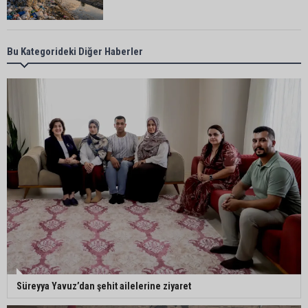
ATÜ’de "Sunar Gastronomi ve Mutfak Sanatları
Bu Kategorideki Diğer Haberler
Akademisi" kuruluyor
Göçükte hayatını kaybeden Bekir Çelik, Kozan'da
toprağa verildi
Kozan’da üreticilere Akdeniz Meyve Sineği
uyarısı
İstanbul Lider Kolejleri Adana Kampüsü’ne yoğun
ilgi: Kontenjanlar dolmak üzere
Süreyya Yavuz’dan şehit ailelerine ziyaret