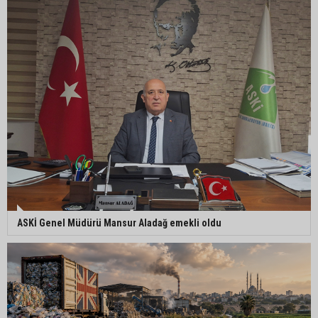
Göçükte hayatını kaybeden işçinin cenazesi
ailesine teslim edildi
Yumurtalık Belediye Başkanı Erdinç Altıok: “Ben
bir yere gitmiyorum, partimdeyim”
ASKİ Genel Müdürü Mansur Aladağ emekli oldu