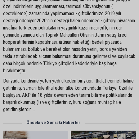
özel indirimlerin uygulanmaması, tarımsal sübvansiyonun (
destekleme) zamanında yapılmaması - çiftçilerimize 2019 yılı
desteği ödeniyor,2020’nin desteği halen ödenmedi- çiftçiyi piyasanın
insafına terk eden politikaların yaygınlık kazanması,çiftçinin dar
gününde yanında olan Toprak Mahsülleri Ofisinin ,tarım satış-kredi
kooperatiflerinin kapatılması, ürünün hak ettiği bedeli piyasada
bulamaması, bolluk ve bereket olan hasadın yerini, borca yeniden
takla attırabilecek alıcının bulunması durumuna gelinmesi ve sayılacak
daha birçok nedenle Türkiye çiftçileri kaderleriyle baş başa
bırakılmıştır.
Dünyada kendisine yeten yedi ülkeden biriyken, ithalat cenneti haline
getirilmiş, samanı bile ithal eden ülke konumundadır Türkiye. Özal ile
başlayan, AKP ile 18 yıldır devam eden tarımı bitirme politikalarında
başarılı okunmuş (!) ve çiftçilerimiz, kuru soğana muhtaç hale
getirilmişlerdir ...
Önceki ve Sonraki Haberler