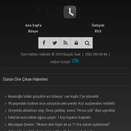
Ana Sayfa
İletişim
Künye
RSS
Tüm Hakları Saklıdır © 2019
Küçük Saat
|
0532 059 69 46
|
Haber Scripti
Günün Öne Çıkan Haberleri
İmamoğlu’ndaki göçükte acı bilanço: can kaybı 2’ye yükseldi
95 yaşındaki kadının arsa satışında yeni perde: Kızı suçlamaları reddetti
Otoyolda akılalmaz olay: Önce çaldılar, sonra “Hırsız çok” diye uyardılar
Feke’de motosiklet ağaca çarptı: 1 kişi hayatını kaybetti
Müzeyyen Şevkin: “Mısırın alım fiyatı en az 17 lira olarak açıklanmalı”