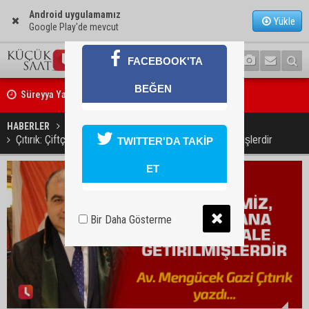
Android uygulamamız
Yükle
Google Play'de mevcut
FACEBOOK'TA
Süreyya Yavuz’dan şehit ailelerine ziyaret
BEĞEN
Murat Şahin Aktürk, YENİ Parti Tufanbeyli İlçe Başkanı oldu
HABERLER
GÜNDEM
Çıtırık: Çiftçilerimiz, kuru soğana muhtaç hale getirilmişlerdir
TWITTER'DA TAKİP
ET
Bir Daha Gösterme