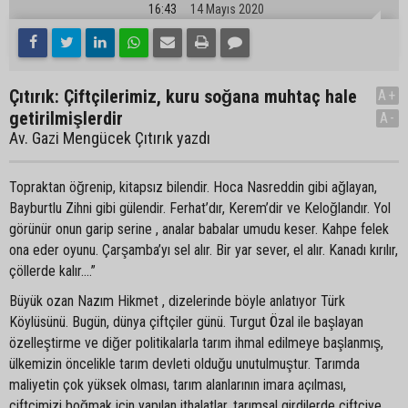
16:43
14 Mayıs 2020
Çıtırık: Çiftçilerimiz, kuru soğana muhtaç hale
A+
getirilmişlerdir
A-
Av. Gazi Mengücek Çıtırık yazdı
Topraktan öğrenip, kitapsız bilendir. Hoca Nasreddin gibi ağlayan,
Bayburtlu Zihni gibi gülendir. Ferhat’dır, Kerem’dir ve Keloğlandır. Yol
görünür onun garip serine , analar babalar umudu keser. Kahpe felek
ona eder oyunu. Çarşamba’yı sel alır. Bir yar sever, el alır. Kanadı kırılır,
çöllerde kalır....”
Büyük ozan Nazım Hikmet , dizelerinde böyle anlatıyor Türk
Köylüsünü. Bugün, dünya çiftçiler günü. Turgut Özal ile başlayan
özelleştirme ve diğer politikalarla tarım ihmal edilmeye başlanmış,
ülkemizin öncelikle tarım devleti olduğu unutulmuştur. Tarımda
maliyetin çok yüksek olması, tarım alanlarının imara açılması,
çiftçimizi boğmak için yapılan ithalatlar, tarımsal girdilerde çiftçiye