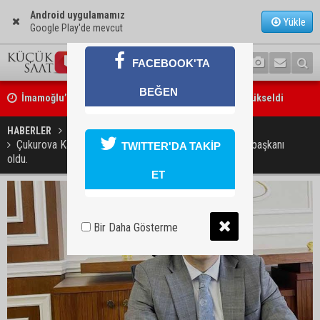
Android uygulamamız
Yükle
Google Play'de mevcut
FACEBOOK'TA
İmamoğlu’ndaki göçükte acı bilanço: can kaybı 2’ye yükseldi
BEĞEN
Feke’de motosiklet ağaca çarptı: 1 kişi hayatını kaybetti
HABERLER
YAŞAM
Çukurova Kaymakamı Hüseyin Tekin, bakanlıkta daire başkanı
TWITTER'DA TAKİP
oldu.
ET
Bir Daha Gösterme