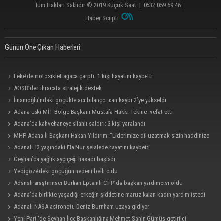
Tüm Hakları Saklıdır © 2019
Küçük Saat
|
0532 059 69 46
|
Haber Scripti
Günün Öne Çıkan Haberleri
Feke’de motosiklet ağaca çarptı: 1 kişi hayatını kaybetti
AOSB’den ihracata stratejik destek
İmamoğlu’ndaki göçükte acı bilanço: can kaybı 2’ye yükseldi
Adana eski MİT Bölge Başkanı Mustafa Hakkı Tekiner vefat etti
Adana’da kahvehaneye silahlı saldırı: 3 kişi yaralandı
MHP Adana İl Başkanı Hakan Yıldırım: “Liderimize dil uzatmak sizin haddinize
değildir”
Adanalı 13 yaşındaki Ela Nur şelalede hayatını kaybetti
Ceyhan’da yağlık ayçiçeği hasadı başladı
Yedigöze’deki göçüğün nedeni belli oldu
Adanalı araştırmacı Burhan Eptemli CHP’de başkan yardımcısı oldu
Adana’da birlikte yaşadığı erkeğin şiddetine maruz kalan kadın yardım istedi
Adanalı NASA astronotu Deniz Burnham uzaya gidiyor
Yeni Parti'de Seyhan İlçe Başkanlığına Mehmet Şahin Gümüş getirildi