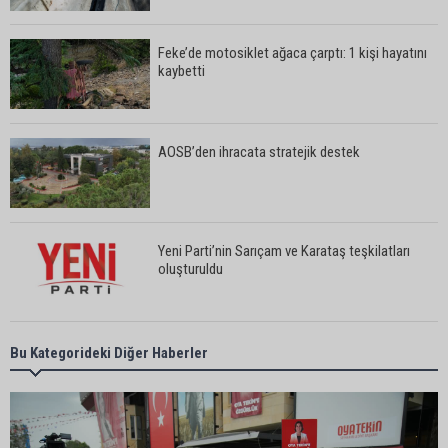
Feke’de motosiklet ağaca çarptı: 1 kişi hayatını
kaybetti
AOSB’den ihracata stratejik destek
Yeni Parti’nin Sarıçam ve Karataş teşkilatları
oluşturuldu
Feke Belediye Başkanı Cömert Özen, Adana
Bu Kategorideki Diğer Haberler
Valisi Mustafa Yavuz’u makamında ziyaret etti