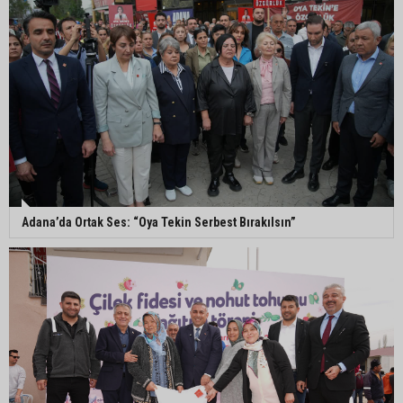
Yeni Parti Çukurova kurucu ilçe başkanı Ümit Arif
Özsoy oldu
Enerji ve Tabii Kaynaklar Bakanı Alparslan
Bayraktar: “Ceyhan’ı Rotterdam’a çevirebiliriz”
Başkan Ali Bedrettin Karataş’tan sahiller için
duyarlılık çağrısı
Adana’da Ortak Ses: “Oya Tekin Serbest Bırakılsın”
MHP Adana İl Başkanı Hakan Yıldırım:
“Liderimize dil uzatmak sizin haddinize değildir”
Adanalı 13 yaşındaki Ela Nur şelalede hayatını
kaybetti