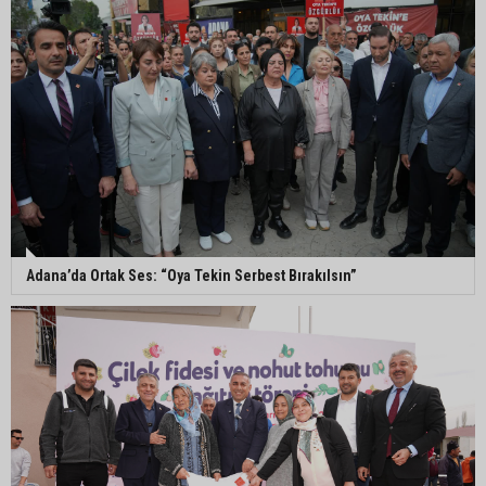
Adanalı sanatçıdan üzücü haber: Konserlerine
ara verdi
Büyükşehirden üreticiye 168 adet süt sağım
makinesi
Ayhan Barut: "Sıcaklar yaşam hakkını tehdit
ediyor"
Adana’da Ortak Ses: “Oya Tekin Serbest Bırakılsın”
ASKİ'den Bakımyurdu Caddesi'nde içme suyu
altyapısına güçlü yatırım
Müzeyyen Şevkin: "Yolcu garantisi verilen
havalimanında 100 emekçi neden işten
çıkarılıyor?"