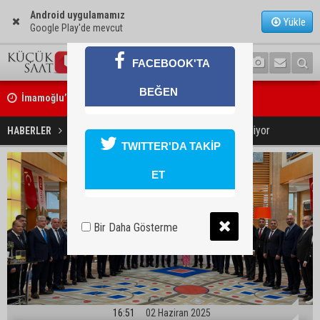
Android uygulamamız
Yükle
Google Play'de mevcut
FACEBOOK'TA
İmamoğlu’nda hijyen ve etiket kontrolü
BEĞEN
Mustafa Özkan: "Yüreğir Belediye Başkan Vekilliği seçimine ilişkin 
başlatıldı"
DAİMFED büyümeye devam ediyor
HABERLER
YAŞAM
TWITTER'DA TAKİP
ET
Bir Daha Gösterme
16:51
02 Haziran 2025