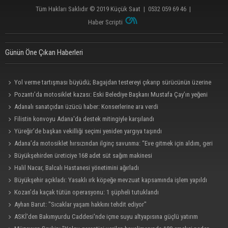
Tüm Hakları Saklıdır © 2019
Küçük Saat
|
0532 059 69 46
|
Haber Scripti
Günün Öne Çıkan Haberleri
Yol verme tartışması büyüdü; Bagajdan testereyi çıkarıp sürücünün üzerine
yürüdü
Pozantı’da motosiklet kazası: Eski Belediye Başkanı Mustafa Çay’ın yeğeni
hayatını kaybetti
Adanalı sanatçıdan üzücü haber: Konserlerine ara verdi
Filistin konvoyu Adana'da destek mitingiyle karşılandı
Yüreğir’de başkan vekilliği seçimi yeniden yargıya taşındı
Adana’da motosiklet hırsızından ilginç savunma: “Eve gitmek için aldım, geri
verecektim”
Büyükşehirden üreticiye 168 adet süt sağım makinesi
Halil Nacar, Balcalı Hastanesi yönetimini ağırladı
Büyükşehir açıkladı: Yasaklı ırk köpeğe mevzuat kapsamında işlem yapıldı
Kozan’da kaçak tütün operasyonu: 1 şüpheli tutuklandı
Ayhan Barut: "Sıcaklar yaşam hakkını tehdit ediyor"
ASKİ'den Bakımyurdu Caddesi'nde içme suyu altyapısına güçlü yatırım