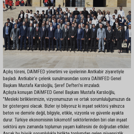
Açılış töreni, DAİMFED yönetimi ve üyelerinin Anıtkabir ziyaretiyle
başladı. Anıtkabir’e çelenk sunulmasından sonra DAİMFED Genel
Başkanı Mustafa Karslıoğlu, Şeref Defteri’ni imzaladı.
Açılışta konuşan DAİMFED Genel Başkanı Mustafa Karslıoğlu,
"Mesleki birliklerimizin, vizyonumuzun ve ortak sorumluluğumuzun da
bir göstergesi olacak. Bizler iyi biliyoruz ki inşaat sektörü yalnızca
beton ve demirle değil, bilgiyle, etikle, vizyonla ve güvenle ayakta
durur. Türkiye ekonomisinin lokomotif sektörlerinden biri olan inşaat
sektörü aynı zamanda toplumun yaşam kalitesini de doğrudan etkiler.
Ancak bu büyük sorumlulukla birlikte toplumdan gelen güvensizlik