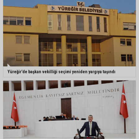
Müzeyyen Şevkin: "Yolcu garantisi verilen
havalimanında 100 emekçi neden işten
çıkarılıyor?"
Yüreğir’de başkan vekilliği seçimi yeniden yargıya taşındı