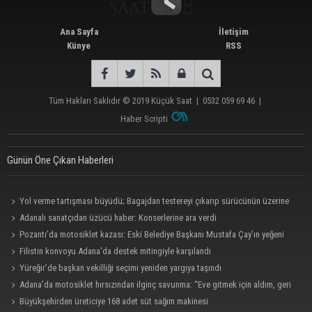
Ana Sayfa
İletişim
Künye
RSS
Tüm Hakları Saklıdır © 2019
Küçük Saat
|
0532 059 69 46
|
Haber Scripti
Günün Öne Çıkan Haberleri
Yol verme tartışması büyüdü; Bagajdan testereyi çıkarıp sürücünün üzerine
yürüdü
Adanalı sanatçıdan üzücü haber: Konserlerine ara verdi
Pozantı’da motosiklet kazası: Eski Belediye Başkanı Mustafa Çay’ın yeğeni
hayatını kaybetti
Filistin konvoyu Adana'da destek mitingiyle karşılandı
Yüreğir’de başkan vekilliği seçimi yeniden yargıya taşındı
Adana’da motosiklet hırsızından ilginç savunma: “Eve gitmek için aldım, geri
verecektim”
Büyükşehirden üreticiye 168 adet süt sağım makinesi