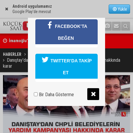
Android uygulamamız
Yükle
Google Play'de mevcut
FACEBOOK'TA
İmamoğlu’nda hijyen ve etiket kontrolü
BEĞEN
Mustafa Özkan: "Yüreğir Belediye Başkan Vekilliği seçimine ilişkin 
HABERLER
SİYASET
başlatıldı"
Danıştay'dan CHP'li belediyelerin yardım kampanyası hakkında
TWITTER'DA TAKİP
karar
ET
Bir Daha Gösterme