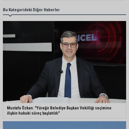
Yüreğir’de başkan vekilliği seçimi yeniden yargıya
Bu Kategorideki Diğer Haberler
taşındı
Adanalı sanatçıdan üzücü haber: Konserlerine
ara verdi
Büyükşehirden üreticiye 168 adet süt sağım
makinesi
Ayhan Barut: "Sıcaklar yaşam hakkını tehdit
ediyor"
Mustafa Özkan: "Yüreğir Belediye Başkan Vekilliği seçimine
ilişkin hukuki süreç başlatıldı"
ASKİ'den Bakımyurdu Caddesi'nde içme suyu
altyapısına güçlü yatırım