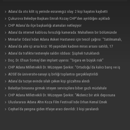
Adana’da oto kilit iş yerinde esrarengiz olay: 2 kişi hayatını kaybetti
Çukurova Belediye Başkanı Emrah Kozay CHP’den ayrıldığını açıkladı
CHP Adana’da ilçe başkanlığı atamaları netleşiyor
Adana’da internet kablosu hırsızlığı kamerada: Mahallenin bir bölümünde
internet erişimi kesildi
Mimarlar Odası’ndan Adana Askeri Hastanesi için tescil çağrısı: “Satılmamalı,
amaç dışı kullanılmamalı”
Adana’da aile içi arsa krizi: 95 yaşındaki kadının miras arsası satıldı, 17
milyonun 13 milyonu harcandı
Adana’da trafikte testereyle saldırı iddiası: Şüpheli tutuklandı
Doç. Dr. Efsun Somay’dan implant uyarısı: “Sigara en büyük risk”
CHP Adana Milletvekili Dr. Müzeyyen Şevkin: “Ortadoğu’da kalıcı barış ve iş
birliği sağlanmalı”
AOSB’de üniversite-sanayi iş birliği toplantısı gerçekleştirildi
Adana’da taziye evinde silah çeken kişi gözaltına alındı
Belediye binasına girmek isteyen servisçilere biber gazlı müdahale
CHP Adana Milletvekili Dr. Müzeyyen Şevkin: “Akdeniz bir atık deposuna
dönüşmemeli”
Uluslararası Adana Altın Koza Film Festivali’nde Orhan Kemal Emek
Ödülleri’nin sahipleri belli oldu
Ceyhan’da yangına giden itfaiye aracı devrildi: 3 kişi yaralandı