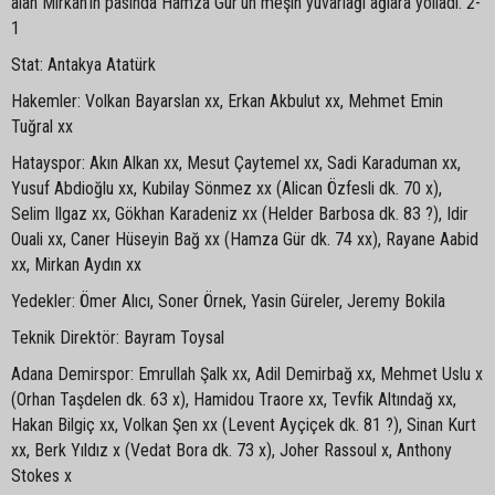
alan Mirkan'ın pasında Hamza Gür'ün meşin yuvarlağı ağlara yolladı. 2-
1
Stat: Antakya Atatürk
Hakemler: Volkan Bayarslan xx, Erkan Akbulut xx, Mehmet Emin
Tuğral xx
Hatayspor: Akın Alkan xx, Mesut Çaytemel xx, Sadi Karaduman xx,
Yusuf Abdioğlu xx, Kubilay Sönmez xx (Alican Özfesli dk. 70 x),
Selim Ilgaz xx, Gökhan Karadeniz xx (Helder Barbosa dk. 83 ?), Idir
Ouali xx, Caner Hüseyin Bağ xx (Hamza Gür dk. 74 xx), Rayane Aabid
xx, Mirkan Aydın xx
Yedekler: Ömer Alıcı, Soner Örnek, Yasin Güreler, Jeremy Bokila
Teknik Direktör: Bayram Toysal
Adana Demirspor: Emrullah Şalk xx, Adil Demirbağ xx, Mehmet Uslu x
(Orhan Taşdelen dk. 63 x), Hamidou Traore xx, Tevfik Altındağ xx,
Hakan Bilgiç xx, Volkan Şen xx (Levent Ayçiçek dk. 81 ?), Sinan Kurt
xx, Berk Yıldız x (Vedat Bora dk. 73 x), Joher Rassoul x, Anthony
Stokes x