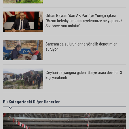
Orhan Bayram’dan AK Parti’ye Yüreğir çıkışı:
“Bizim belediye meclis üyelerimize ne yaptınız?
Siz önce onu anlatın”
Sarıçam’da su ürünlerine yönelik denetimler
sürüyor
Ceyhan’da yangına giden itfaiye aracı devrildi: 3
kişi yaralandı
Çukurova Belediye Başkanı Emrah Kozay
Bu Kategorideki Diğer Haberler
CHP’den ayrıldığını açıkladı