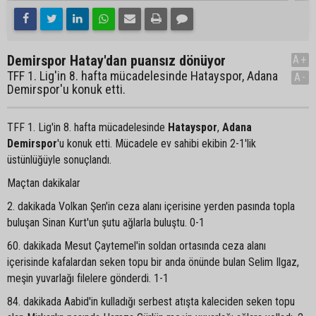
Demirspor Hatay'dan puansız dönüyor
A+
TFF 1. Lig'in 8. hafta mücadelesinde Hatayspor, Adana
A-
Demirspor'u konuk etti.
TFF 1. Lig'in 8. hafta mücadelesinde
Hatayspor
,
Adana
Demirspor
'u konuk etti. Mücadele ev sahibi ekibin 2-1'lik
üstünlüğüyle sonuçlandı.
Maçtan dakikalar
2. dakikada Volkan Şen'in ceza alanı içerisine yerden pasında topla
buluşan Sinan Kurt'un şutu ağlarla buluştu. 0-1
60. dakikada Mesut Çaytemel'in soldan ortasında ceza alanı
içerisinde kafalardan seken topu bir anda önünde bulan Selim Ilgaz,
meşin yuvarlağı filelere gönderdi. 1-1
84. dakikada Aabid'in kulladığı serbest atışta kaleciden seken topu