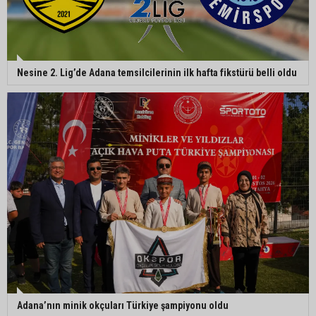
Nesine 2. Lig’de Adana temsilcilerinin ilk hafta fikstürü belli oldu
Adana’nın minik okçuları Türkiye şampiyonu oldu