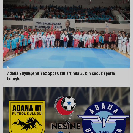
Belediye binasına girmek isteyen servisçilere
biber gazlı müdahale
Adana’da taziye evinde silah çeken kişi gözaltına
alındı
Doç. Dr. Efsun Somay’dan implant uyarısı: “Sigara
en büyük risk”
Adana Büyükşehir Yaz Spor Okulları’nda 30 bin çocuk sporla
buluştu
Adana’da oto kilit iş yerinde esrarengiz olay: 2
kişi hayatını kaybetti
CHP Adana Milletvekili Dr. Müzeyyen Şevkin:
“Akdeniz bir atık deposuna dönüşmemeli”