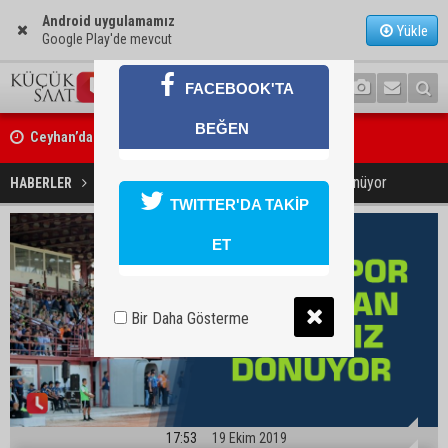
Android uygulamamız
Yükle
Google Play'de mevcut
FACEBOOK'TA
Ceyhan’da Necdet Sevinç Parkı’nda bakım çalışması
BEĞEN
Orhan Bayram’dan AK Parti’ye Yüreğir çıkışı: “Bizim belediye meclis
Demirspor Hatay'dan puansız dönüyor
HABERLER
SPOR
ne yaptınız? Siz önce onu anlatın”
TWITTER'DA TAKİP
ET
Bir Daha Gösterme
17:53
19 Ekim 2019