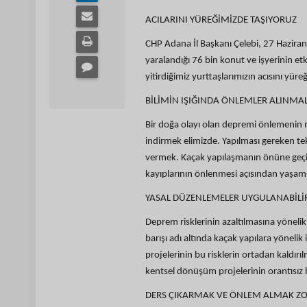
ACILARINI YÜREĞİMİZDE TAŞIYORUZ
CHP Adana İl Başkanı Çelebi, 27 Haziran
yaralandığı 76 bin konut ve işyerinin e
yitirdiğimiz yurttaşlarımızın acısını yü
BİLİMİN IŞIĞINDA ÖNLEMLER ALINMAL
Bir doğa olayı olan depremi önlemenin m
indirmek elimizde. Yapılması gereken tek
vermek. Kaçak yapılaşmanın önüne geçip,
kayıplarının önlenmesi açısından yaşam
YASAL DÜZENLEMELER UYGULANABİLİR
Deprem risklerinin azaltılmasına yöneli
barışı adı altında kaçak yapılara yöneli
projelerinin bu risklerin ortadan kaldır
kentsel dönüşüm projelerinin orantısız
DERS ÇIKARMAK VE ÖNLEM ALMAK Z