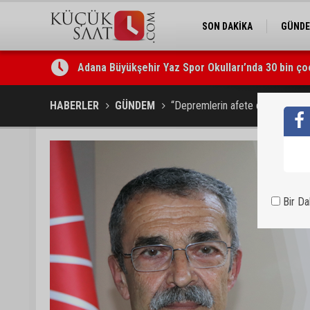
SON DAKİKA
GÜND
Adana Büyükşehir Yaz Spor Okulları’nda 30 bin ço
Beşiktaş dosyasında iki tahliye: Özcan Zenger ve
HABERLER
GÜNDEM
“Depremlerin afete dönüşmesine
Bir D