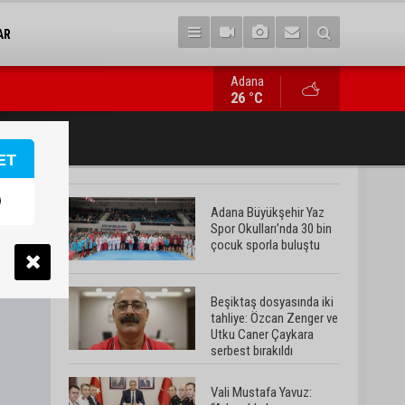
AR
Adana
Vali Mustafa Yavuz: “Adana’da huzur ve güven ortamını daha da 
26 °C
ET
Adana Büyükşehir Yaz
Spor Okulları’nda 30 bin
çocuk sporla buluştu
Beşiktaş dosyasında iki
tahliye: Özcan Zenger ve
Utku Caner Çaykara
serbest bırakıldı
Vali Mustafa Yavuz: