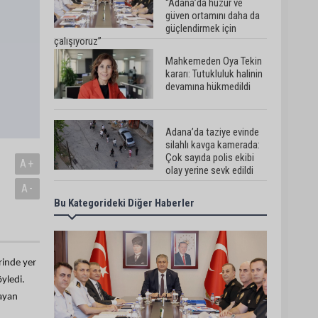
“Adana’da huzur ve
güven ortamını daha da
güçlendirmek için
çalışıyoruz”
Mahkemeden Oya Tekin
kararı: Tutukluluk halinin
devamına hükmedildi
Adana’da taziye evinde
silahlı kavga kamerada:
Çok sayıda polis ekibi
A+
olay yerine sevk edildi
A-
Bu Kategorideki Diğer Haberler
Adana’da parktaki OED
cihazını çalan şüpheli
tutuklandı
rinde yer
Seyhan’da fırın ve
yledi.
pastanelere hijyen
layan
denetimi gerçekleştirildi