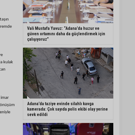
Eski polis memuru Ergün
Karakaya’nın öldürüldüğü
taşın
silahlı kavganın
epremde
görüntüleri ortaya çıktı
Vali Mustafa Yavuz: “Adana’da huzur ve
güven ortamını daha da güçlendirmek için
çalışıyoruz”
İmamoğlu’nda hijyen ve
etiket kontrolü
ye
ra kulak
 can
Mustafa Özkan: "Yüreğir
Belediye Başkan Vekilliği
seçimine ilişkin hukuki
süreç başlatıldı"
 imar
Adana’da taziye evinde silahlı kavga
l dönüşüm
kamerada: Çok sayıda polis ekibi olay yerine
eniyle
sevk edildi