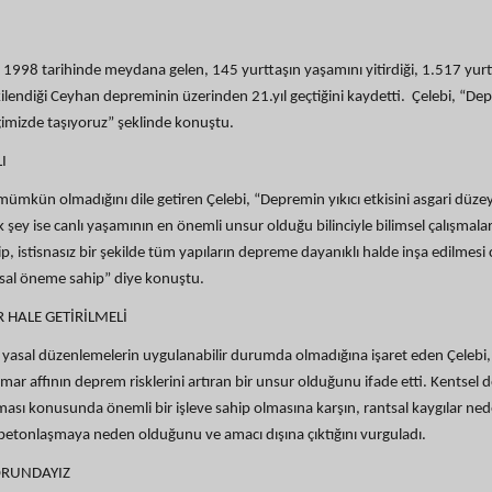
 1998 tarihinde meydana gelen, 145 yurttaşın yaşamını yitirdiği, 1.517 yurt
tkilendiği Ceyhan depreminin üzerinden 21.yıl geçtiğini kaydetti. Çelebi, “D
reğimizde taşıyoruz” şeklinde konuştu.
I
ümkün olmadığını dile getiren Çelebi, “Depremin yıkıcı etkisini asgari düze
 şey ise canlı yaşamının en önemli unsur olduğu bilinciyle bilimsel çalışmala
 istisnasız bir şekilde tüm yapıların depreme dayanıklı halde inşa edilmesi
sal öneme sahip” diye konuştu.
 HALE GETİRİLMELİ
k yasal düzenlemelerin uygulanabilir durumda olmadığına işaret eden Çelebi,
k imar affının deprem risklerini artıran bir unsur olduğunu ifade etti. Kentse
ılması konusunda önemli bir işleve sahip olmasına karşın, rantsal kaygılar ned
 betonlaşmaya neden olduğunu ve amacı dışına çıktığını vurguladı.
ORUNDAYIZ