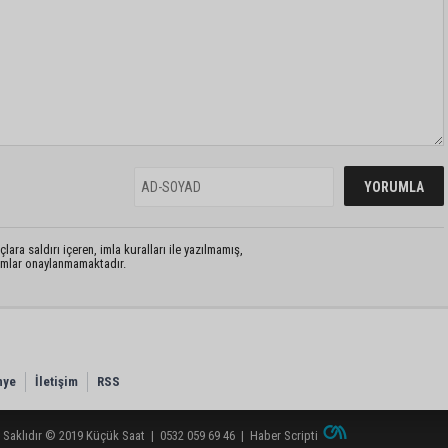
lara saldırı içeren, imla kuralları ile yazılmamış,
rumlar onaylanmamaktadır.
nye
İletişim
RSS
 Saklıdır © 2019
Küçük Saat
|
0532 059 69 46
|
Haber Scripti