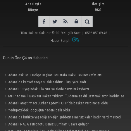
Ana Sayfa
İletişim
Künye
RSS
Tüm Hakları Saklıdır © 2019
Küçük Saat
|
0532 059 69 46
|
Haber Scripti
Günün Öne Çıkan Haberleri
Adana eski MİT Bölge Başkanı Mustafa Hakkı Tekiner vefat etti
Adana’da kahvehaneye silahlı saldırı: 3 kişi yaralandı
Adanalı 13 yaşındaki Ela Nur şelalede hayatını kaybetti
MHP Adana İl Başkanı Hakan Yıldırım: “Liderimize dil uzatmak sizin haddinize
değildir”
Adanalı araştırmacı Burhan Eptemli CHP’de başkan yardımcısı oldu
Yedigöze’deki göçüğün nedeni belli oldu
Adana’da birlikte yaşadığı erkeğin şiddetine maruz kalan kadın yardım istedi
Adanalı NASA astronotu Deniz Burnham uzaya gidiyor