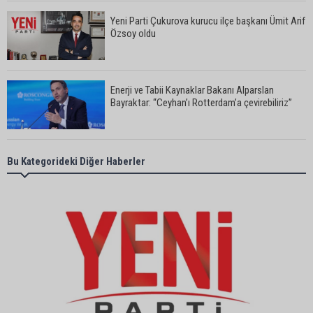
Yeni Parti Çukurova kurucu ilçe başkanı Ümit Arif
Özsoy oldu
Enerji ve Tabii Kaynaklar Bakanı Alparslan
Bayraktar: “Ceyhan’ı Rotterdam’a çevirebiliriz”
Başkan Ali Bedrettin Karataş’tan sahiller için
Bu Kategorideki Diğer Haberler
duyarlılık çağrısı
MHP Adana İl Başkanı Hakan Yıldırım:
“Liderimize dil uzatmak sizin haddinize değildir”
Adanalı 13 yaşındaki Ela Nur şelalede hayatını
kaybetti