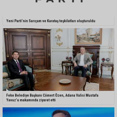
Adanalı NASA astronotu Deniz Burnham uzaya
Yeni Parti’nin Sarıçam ve Karataş teşkilatları oluşturuldu
gidiyor
Kozan’da üreticilere yangın ve anız uyarısı
Ceyhan’da yağlık ayçiçeği hasadı başladı
Feke Belediye Başkanı Cömert Özen, Adana Valisi Mustafa
Yavuz’u makamında ziyaret etti