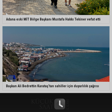
Adana eski MİT Bölge Başkanı Mustafa Hakkı Tekiner vefat etti
Başkan Ali Bedrettin Karataş’tan sahiller için duyarlılık çağrısı