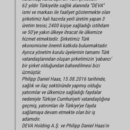
62 yıldır Türkiye’de sağlık alanında “DEVA”
ismi ve markası ile faaliyet göstermekte olan
şirketimiz hali hazırda yerli üretim yapan 3
üretim tesisi, 2400 kişiye sağladığı istihdam
ve 50’ye yakın ülkeye ihracat ile ülkemize
hizmet etmektedir. Şirketimiz Türk
ekonomisine önemli katkıda bulunmaktadır.
Ayrıca yönetim kurulu üyelerinin tamamı Türk
vatandaşlarından oluşan şirketimizin ‘yabancı’
bir şirket olduğundan bahsedilmesi bizi
üzmüştür.
Philipp Daniel Haas, 15.08.2016 tarihinde,
sağlık ve ilaç sektöründe yapmış olduğu
yatırımlar ve ülkemize sağladığı faydalar
nedeniyle Türkiye Cumhuriyeti vatandaşlığına
geçmiş, yatırımları ile Türkiye’ye fayda
sağlamaya devam etmekte olan bir iş
adamıdır.
DEVA Holding A.Ş. ve Philipp Daniel Haas’ın