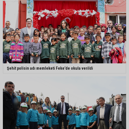
Şehit polisin adı memleketi Feke’de okula verildi