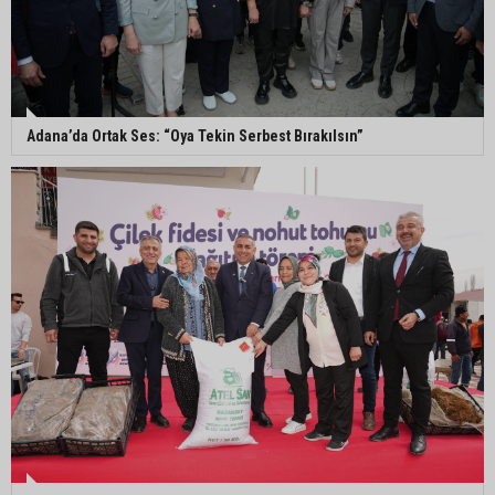
Eski polis memuru Ergün Karakaya’nın
öldürüldüğü silahlı kavganın görüntüleri ortaya
çıktı
Adana’da Ortak Ses: “Oya Tekin Serbest Bırakılsın”
İmamoğlu’nda hijyen ve etiket kontrolü
Mustafa Özkan: "Yüreğir Belediye Başkan
Vekilliği seçimine ilişkin hukuki süreç başlatıldı"