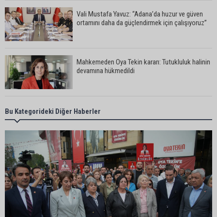
Vali Mustafa Yavuz: “Adana’da huzur ve güven
ortamını daha da güçlendirmek için çalışıyoruz”
Mahkemeden Oya Tekin kararı: Tutukluluk halinin
devamına hükmedildi
Adana’da taziye evinde silahlı kavga kamerada:
Bu Kategorideki Diğer Haberler
Çok sayıda polis ekibi olay yerine sevk edildi
Adana’da parktaki OED cihazını çalan şüpheli
tutuklandı
Seyhan’da fırın ve pastanelere hijyen denetimi
gerçekleştirildi