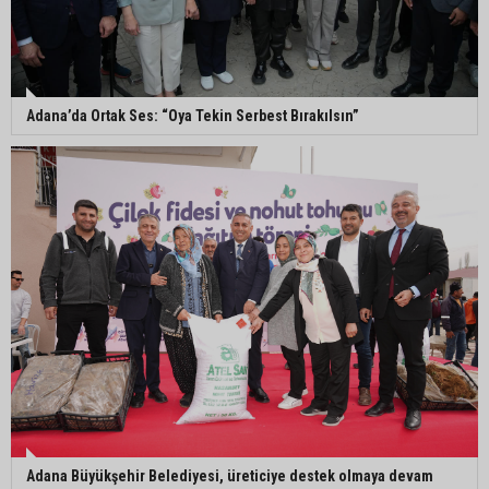
Adanalı NASA astronotu Deniz Burnham uzaya
gidiyor
Adana’da Ortak Ses: “Oya Tekin Serbest Bırakılsın”
Kozan’da üreticilere yangın ve anız uyarısı
Ceyhan’da yağlık ayçiçeği hasadı başladı
Adana Büyükşehir Belediyesi, üreticiye destek olmaya devam