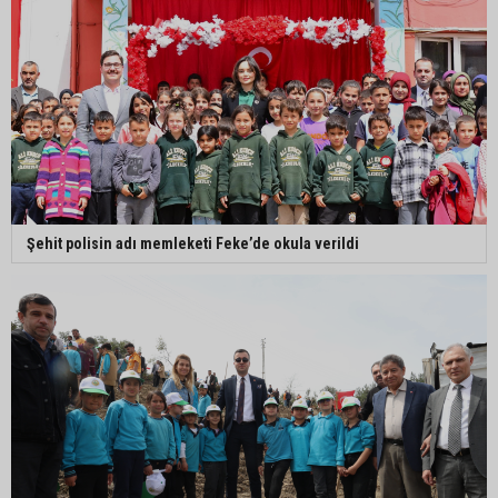
Şehit polisin adı memleketi Feke’de okula verildi