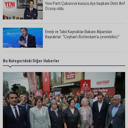
Yeni Parti Çukurova kurucu ilçe başkanı Ümit Arif
Özsoy oldu
Enerji ve Tabii Kaynaklar Bakanı Alparslan
Bayraktar: “Ceyhan’ı Rotterdam’a çevirebiliriz”
Başkan Ali Bedrettin Karataş’tan sahiller için
Bu Kategorideki Diğer Haberler
duyarlılık çağrısı
MHP Adana İl Başkanı Hakan Yıldırım:
“Liderimize dil uzatmak sizin haddinize değildir”
Adanalı 13 yaşındaki Ela Nur şelalede hayatını
kaybetti