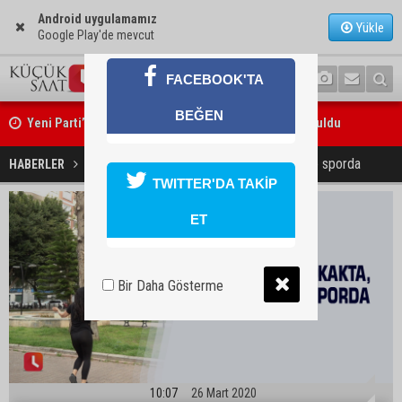
Android uygulamamız
Yükle
Google Play'de mevcut
FACEBOOK'TA
Yeni Parti’nin Sarıçam ve Karataş teşkilatları oluşturuldu
BEĞEN
Feke Belediye Başkanı Cömert Özen, Adana Valisi Mustafa Yavuz’u
ziyaret etti
Eğitmenler sokakta, halk evinde sporda
HABERLER
YAŞAM
TWITTER'DA TAKİP
ET
Bir Daha Gösterme
10:07
26 Mart 2020