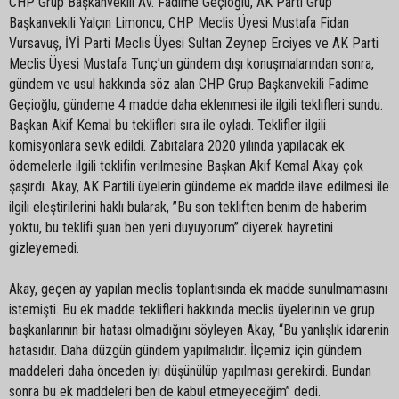
CHP Grup Başkanvekili Av. Fadime Geçioğlu, AK Parti Grup
Başkanvekili Yalçın Limoncu, CHP Meclis Üyesi Mustafa Fidan
Vursavuş, İYİ Parti Meclis Üyesi Sultan Zeynep Erciyes ve AK Parti
Meclis Üyesi Mustafa Tunç’un gündem dışı konuşmalarından sonra,
gündem ve usul hakkında söz alan CHP Grup Başkanvekili Fadime
Geçioğlu, gündeme 4 madde daha eklenmesi ile ilgili teklifleri sundu.
Başkan Akif Kemal bu teklifleri sıra ile oyladı. Teklifler ilgili
komisyonlara sevk edildi. Zabıtalara 2020 yılında yapılacak ek
ödemelerle ilgili teklifin verilmesine Başkan Akif Kemal Akay çok
şaşırdı. Akay, AK Partili üyelerin gündeme ek madde ilave edilmesi ile
ilgili eleştirilerini haklı bularak, ”Bu son tekliften benim de haberim
yoktu, bu teklifi şuan ben yeni duyuyorum” diyerek hayretini
gizleyemedi.
Akay, geçen ay yapılan meclis toplantısında ek madde sunulmamasını
istemişti. Bu ek madde teklifleri hakkında meclis üyelerinin ve grup
başkanlarının bir hatası olmadığını söyleyen Akay, “Bu yanlışlık idarenin
hatasıdır. Daha düzgün gündem yapılmalıdır. İlçemiz için gündem
maddeleri daha önceden iyi düşünülüp yapılması gerekirdi. Bundan
sonra bu ek maddeleri ben de kabul etmeyeceğim” dedi.