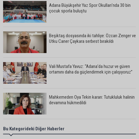
Adana Büyükşehir Yaz Spor Okulları’nda 30 bin
çocuk sporla buluştu
Beşiktaş dosyasında iki tahliye: Özcan Zenger ve
Utku Caner Çaykara serbest bırakıldı
Vali Mustafa Yavuz: “Adana’da huzur ve güven
ortamını daha da güçlendirmek için çalışıyoruz”
Mahkemeden Oya Tekin kararı: Tutukluluk halinin
devamına hükmedildi
Adana’da taziye evinde silahlı kavga kamerada:
Bu Kategorideki Diğer Haberler
Çok sayıda polis ekibi olay yerine sevk edildi