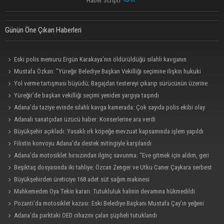
Haber Scripti
Günün Öne Çıkan Haberleri
Eski polis memuru Ergün Karakaya’nın öldürüldüğü silahlı kavganın
görüntüleri ortaya çıktı
Mustafa Özkan: "Yüreğir Belediye Başkan Vekilliği seçimine ilişkin hukuki
süreç başlatıldı"
Yol verme tartışması büyüdü; Bagajdan testereyi çıkarıp sürücünün üzerine
yürüdü
Yüreğir’de başkan vekilliği seçimi yeniden yargıya taşındı
Adana’da taziye evinde silahlı kavga kamerada: Çok sayıda polis ekibi olay
yerine sevk edildi
Adanalı sanatçıdan üzücü haber: Konserlerine ara verdi
Büyükşehir açıkladı: Yasaklı ırk köpeğe mevzuat kapsamında işlem yapıldı
Filistin konvoyu Adana'da destek mitingiyle karşılandı
Adana’da motosiklet hırsızından ilginç savunma: “Eve gitmek için aldım, geri
verecektim”
Beşiktaş dosyasında iki tahliye: Özcan Zenger ve Utku Caner Çaykara serbest
bırakıldı
Büyükşehirden üreticiye 168 adet süt sağım makinesi
Mahkemeden Oya Tekin kararı: Tutukluluk halinin devamına hükmedildi
Pozantı’da motosiklet kazası: Eski Belediye Başkanı Mustafa Çay’ın yeğeni
hayatını kaybetti
Adana’da parktaki OED cihazını çalan şüpheli tutuklandı