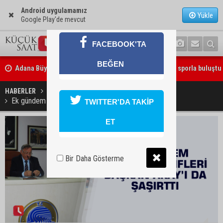
Android uygulamamız
Yükle
Google Play'de mevcut
FACEBOOK'TA
Adana Büyükşehir Yaz Spor Okulları’nda 30 bin çocuk sporla buluştu
BEĞEN
Beşiktaş dosyasında iki tahliye: Özcan Zenger ve Utku Caner Çaykar
HABERLER
GÜNDEM
bırakıldı
Ek gündem madde teklifleri Başkan Akay’ı da şaşırttı
TWITTER'DA TAKİP
ET
Bir Daha Gösterme