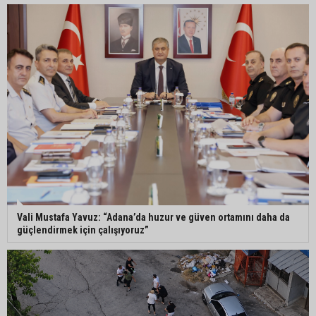
Adana’da parktaki OED cihazını çalan şüpheli
tutuklandı
Seyhan’da fırın ve pastanelere hijyen denetimi
gerçekleştirildi
Eski polis memuru Ergün Karakaya’nın
öldürüldüğü silahlı kavganın görüntüleri ortaya
çıktı
Vali Mustafa Yavuz: “Adana’da huzur ve güven ortamını daha da
güçlendirmek için çalışıyoruz”
İmamoğlu’nda hijyen ve etiket kontrolü