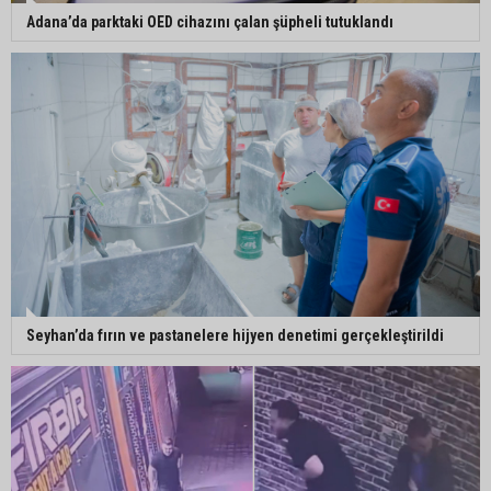
Adana’da parktaki OED cihazını çalan şüpheli tutuklandı
Seyhan’da fırın ve pastanelere hijyen denetimi gerçekleştirildi