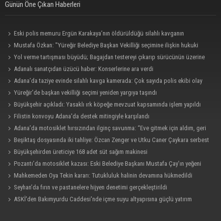
Günün Öne Çıkan Haberleri
Eski polis memuru Ergün Karakaya’nın öldürüldüğü silahlı kavganın
görüntüleri ortaya çıktı
Mustafa Özkan: "Yüreğir Belediye Başkan Vekilliği seçimine ilişkin hukuki
süreç başlatıldı"
Yol verme tartışması büyüdü; Bagajdan testereyi çıkarıp sürücünün üzerine
yürüdü
Adanalı sanatçıdan üzücü haber: Konserlerine ara verdi
Adana’da taziye evinde silahlı kavga kamerada: Çok sayıda polis ekibi olay
yerine sevk edildi
Yüreğir’de başkan vekilliği seçimi yeniden yargıya taşındı
Büyükşehir açıkladı: Yasaklı ırk köpeğe mevzuat kapsamında işlem yapıldı
Filistin konvoyu Adana'da destek mitingiyle karşılandı
Adana’da motosiklet hırsızından ilginç savunma: “Eve gitmek için aldım, geri
verecektim”
Beşiktaş dosyasında iki tahliye: Özcan Zenger ve Utku Caner Çaykara serbest
bırakıldı
Büyükşehirden üreticiye 168 adet süt sağım makinesi
Pozantı’da motosiklet kazası: Eski Belediye Başkanı Mustafa Çay’ın yeğeni
hayatını kaybetti
Mahkemeden Oya Tekin kararı: Tutukluluk halinin devamına hükmedildi
Seyhan’da fırın ve pastanelere hijyen denetimi gerçekleştirildi
ASKİ'den Bakımyurdu Caddesi'nde içme suyu altyapısına güçlü yatırım