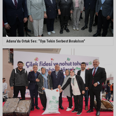
Seyhan’da fırın ve pastanelere hijyen denetimi
gerçekleştirildi
Eski polis memuru Ergün Karakaya’nın
öldürüldüğü silahlı kavganın görüntüleri ortaya
çıktı
Adana’da Ortak Ses: “Oya Tekin Serbest Bırakılsın”
İmamoğlu’nda hijyen ve etiket kontrolü
Mustafa Özkan: "Yüreğir Belediye Başkan
Vekilliği seçimine ilişkin hukuki süreç başlatıldı"