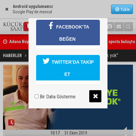
Android uygulamamız
Yükle
Google Play'de mevcut
FACEBOOK'TA
Adana Büyükşehir Yaz Spor Okulları’nda 30 bin çocuk sporla buluştu
BEĞEN
Beşiktaş dosyasında iki tahliye: Özcan Zenger ve Utku Caner Çaykar
Engin İpekoğlu: "Endişeye gerek yok"
HABERLER
YAŞAM
bırakıldı
TWITTER'DA TAKİP
ET
Bir Daha Gösterme
10:17
31 Ekim 2019