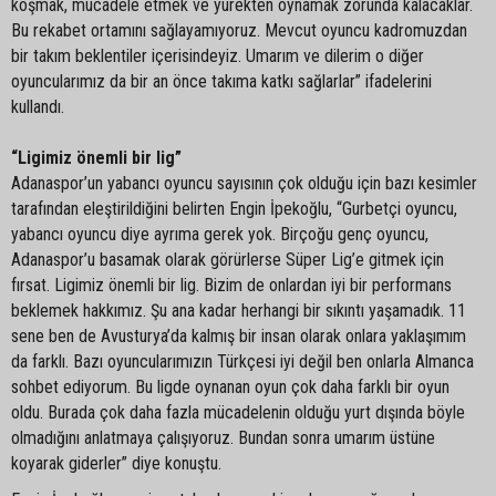
koşmak, mücadele etmek ve yürekten oynamak zorunda kalacaklar.
Bu rekabet ortamını sağlayamıyoruz. Mevcut oyuncu kadromuzdan
bir takım beklentiler içerisindeyiz. Umarım ve dilerim o diğer
oyuncularımız da bir an önce takıma katkı sağlarlar” ifadelerini
kullandı.
“Ligimiz önemli bir lig”
Adanaspor’un yabancı oyuncu sayısının çok olduğu için bazı kesimler
tarafından eleştirildiğini belirten Engin İpekoğlu, “Gurbetçi oyuncu,
yabancı oyuncu diye ayrıma gerek yok. Birçoğu genç oyuncu,
Adanaspor’u basamak olarak görürlerse Süper Lig’e gitmek için
fırsat. Ligimiz önemli bir lig. Bizim de onlardan iyi bir performans
beklemek hakkımız. Şu ana kadar herhangi bir sıkıntı yaşamadık. 11
sene ben de Avusturya’da kalmış bir insan olarak onlara yaklaşımım
da farklı. Bazı oyuncularımızın Türkçesi iyi değil ben onlarla Almanca
sohbet ediyorum. Bu ligde oynanan oyun çok daha farklı bir oyun
oldu. Burada çok daha fazla mücadelenin olduğu yurt dışında böyle
olmadığını anlatmaya çalışıyoruz. Bundan sonra umarım üstüne
koyarak giderler” diye konuştu.