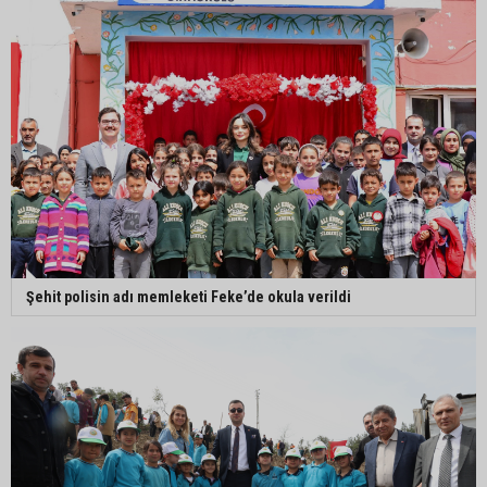
Şehit polisin adı memleketi Feke’de okula verildi