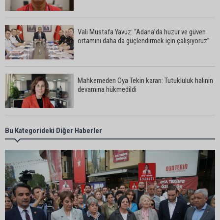
Vali Mustafa Yavuz: “Adana’da huzur ve güven
ortamını daha da güçlendirmek için çalışıyoruz”
Mahkemeden Oya Tekin kararı: Tutukluluk halinin
devamına hükmedildi
Adana’da taziye evinde silahlı kavga kamerada:
Bu Kategorideki Diğer Haberler
Çok sayıda polis ekibi olay yerine sevk edildi
Adana’da parktaki OED cihazını çalan şüpheli
tutuklandı