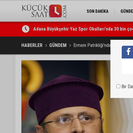
SON DAKİKA
GÜND
Adana Büyükşehir Yaz Spor Okulları’nda 30 bin ço
Beşiktaş dosyasında iki tahliye: Özcan Zenger ve
HABERLER
GÜNDEM
Ermeni Patrikliği'nden harekata 
Bir D