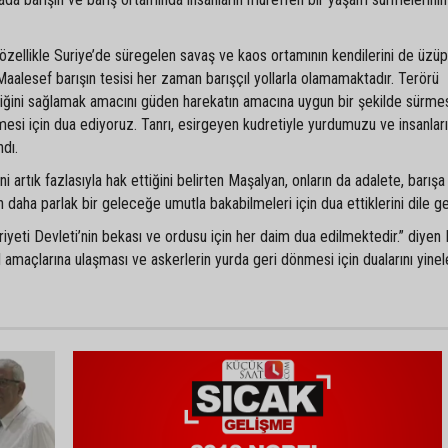
özellikle Suriye’de süregelen savaş ve kaos ortamının kendilerini de üzüp
Maalesef barışın tesisi her zaman barışçıl yollarla olamamaktadır. Terörü
nliğini sağlamak amacını güden harekatın amacına uygun bir şekilde sürmes
mesi için dua ediyoruz. Tanrı, esirgeyen kudretiyle yurdumuzu ve insanlar
ndı.
ini artık fazlasıyla hak ettiğini belirten Maşalyan, onların da adalete, barışa
 daha parlak bir geleceğe umutla bakabilmeleri için dua ettiklerini dile get
riyeti Devleti’nin bekası ve ordusu için her daim dua edilmektedir.” diyen
l amaçlarına ulaşması ve askerlerin yurda geri dönmesi için dualarını yinele