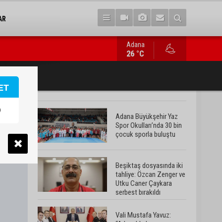
AR
Adana
Vali Mustafa Yavuz: “Adana’da huzur ve güven ortamını daha da 
26 °C
ET
Adana Büyükşehir Yaz
Spor Okulları’nda 30 bin
çocuk sporla buluştu
Beşiktaş dosyasında iki
tahliye: Özcan Zenger ve
Utku Caner Çaykara
serbest bırakıldı
Vali Mustafa Yavuz: