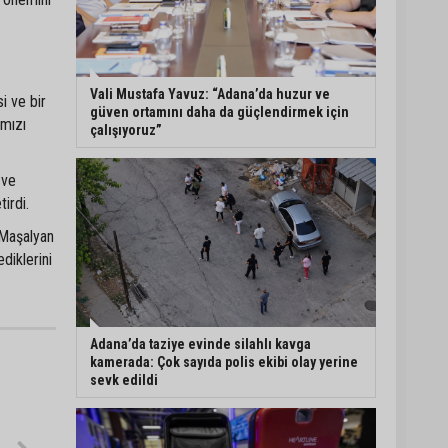
Eski polis memuru Ergün
Karakaya’nın öldürüldüğü
silahlı kavganın
görüntüleri ortaya çıktı
Vali Mustafa Yavuz: “Adana’da huzur ve
i ve bir
güven ortamını daha da güçlendirmek için
ımızı
çalışıyoruz”
İmamoğlu’nda hijyen ve
etiket kontrolü
 ve
irdi.
 Maşalyan
Mustafa Özkan: "Yüreğir
Belediye Başkan Vekilliği
diklerini
seçimine ilişkin hukuki
süreç başlatıldı"
Adana’da taziye evinde silahlı kavga
kamerada: Çok sayıda polis ekibi olay yerine
sevk edildi