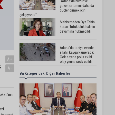
“Adana’da huzur ve
güven ortamını daha da
güçlendirmek için
çalışıyoruz”
Mahkemeden Oya Tekin
kararı: Tutukluluk halinin
devamına hükmedildi
Adana’da taziye evinde
silahlı kavga kamerada:
Çok sayıda polis ekibi
A+
olay yerine sevk edildi
ş
A-
Bu Kategorideki Diğer Haberler
Adana’da parktaki OED
cihazını çalan şüpheli
tutuklandı
ekatı’nın
Seyhan’da fırın ve
pastanelere hijyen
denetimi gerçekleştirildi
eri
n önemini