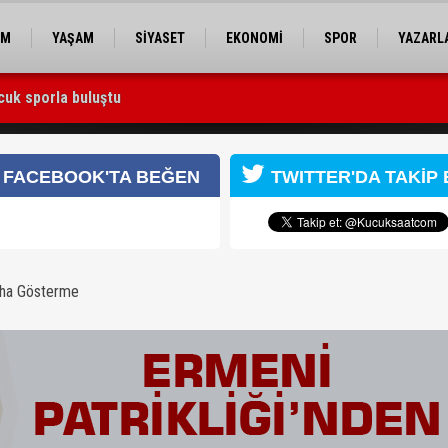
EM
YAŞAM
SİYASET
EKONOMİ
SPOR
YAZARL
cuk sporla buluştu
 Utku Caner Çaykara serbest bırakıldı
destek
FACEBOOK'TA BEĞEN
TWITTER'DA TAKİP 
aha Gösterme