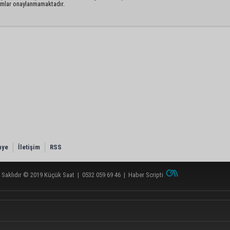
rumlar onaylanmamaktadır.
nye
İletişim
RSS
 Saklıdır © 2019
Küçük Saat
|
0532 059 69 46
|
Haber Scripti