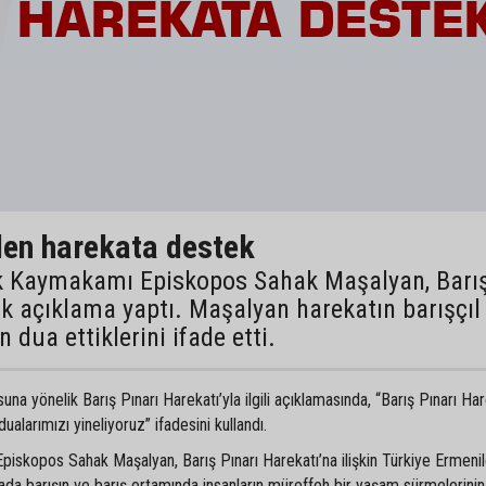
den harekata destek
rik Kaymakamı Episkopos Sahak Maşalyan, Barı
ik açıklama yaptı. Maşalyan harekatın barışçıl
dua ettiklerini ifade etti.
suna yönelik Barış Pınarı Harekatı’yla ilgili açıklamasında, “Barış Pınarı Har
ualarımızı yineliyoruz” ifadesini kullandı.
iskopos Sahak Maşalyan, Barış Pınarı Harekatı’na ilişkin Türkiye Ermenil
ada barışın ve barış ortamında insanların müreffeh bir yaşam sürmelerini