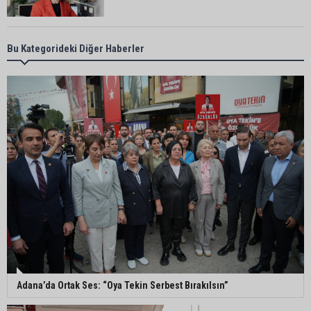
Adana’da taziye evinde silahlı kavga kamerada:
Bu Kategorideki Diğer Haberler
Çok sayıda polis ekibi olay yerine sevk edildi
Adana’da parktaki OED cihazını çalan şüpheli
tutuklandı
Seyhan’da fırın ve pastanelere hijyen denetimi
gerçekleştirildi
Eski polis memuru Ergün Karakaya’nın
öldürüldüğü silahlı kavganın görüntüleri ortaya
çıktı
Adana’da Ortak Ses: “Oya Tekin Serbest Bırakılsın”