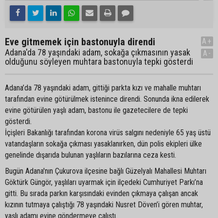
Eve gitmemek için bastonuyla direndi
A+
Adana'da 78 yaşındaki adam, sokağa çıkmasının yasak
A-
olduğunu söyleyen muhtara bastonuyla tepki gösterdi
Adana’da 78 yaşındaki adam, gittiği parkta kızı ve mahalle muhtarı
tarafından evine götürülmek istenince direndi. Sonunda ikna edilerek
evine götürülen yaşlı adam, bastonu ile gazetecilere de tepki
gösterdi.
İçişleri Bakanlığı tarafından korona virüs salgını nedeniyle 65 yaş üstü
vatandaşların sokağa çıkması yasaklanırken, dün polis ekipleri ülke
genelinde dışarıda bulunan yaşlıların bazılarına ceza kesti.
Bugün Adana'nın Çukurova ilçesine bağlı Güzelyalı Mahallesi Muhtarı
Göktürk Güngör, yaşlıları uyarmak için ilçedeki Cumhuriyet Parkı’na
gitti. Bu sırada parkın karşısındaki evinden çıkmaya çalışan ancak
kızının tutmaya çalıştığı 78 yaşındaki Nusret Döven’i gören muhtar,
yaşlı adamı evine göndermeye çalıştı.