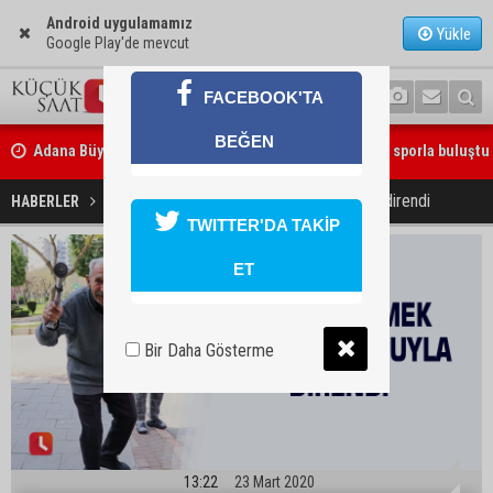
Android uygulamamız
Yükle
Google Play'de mevcut
FACEBOOK'TA
Adana Büyükşehir Yaz Spor Okulları’nda 30 bin çocuk sporla buluştu
BEĞEN
Beşiktaş dosyasında iki tahliye: Özcan Zenger ve Utku Caner Çaykar
bırakıldı
Eve gitmemek için bastonuyla direndi
HABERLER
YAŞAM
TWITTER'DA TAKİP
ET
Bir Daha Gösterme
13:22
23 Mart 2020