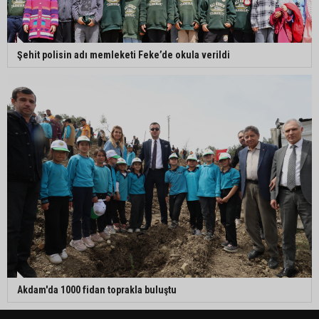
Şehit polisin adı memleketi Feke’de okula verildi
Akdam'da 1000 fidan toprakla buluştu