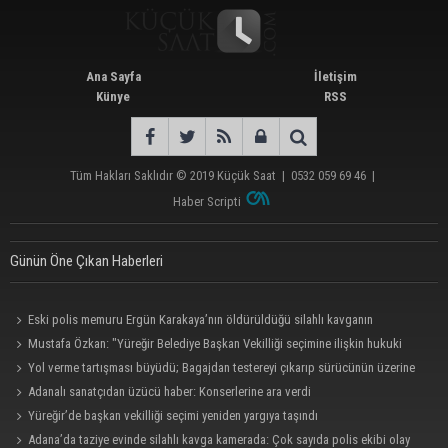
Ana Sayfa
İletişim
Künye
RSS
Tüm Hakları Saklıdır © 2019
Küçük Saat
|
0532 059 69 46
|
Haber Scripti
Günün Öne Çıkan Haberleri
Eski polis memuru Ergün Karakaya’nın öldürüldüğü silahlı kavganın
görüntüleri ortaya çıktı
Mustafa Özkan: "Yüreğir Belediye Başkan Vekilliği seçimine ilişkin hukuki
süreç başlatıldı"
Yol verme tartışması büyüdü; Bagajdan testereyi çıkarıp sürücünün üzerine
yürüdü
Adanalı sanatçıdan üzücü haber: Konserlerine ara verdi
Yüreğir’de başkan vekilliği seçimi yeniden yargıya taşındı
Adana’da taziye evinde silahlı kavga kamerada: Çok sayıda polis ekibi olay