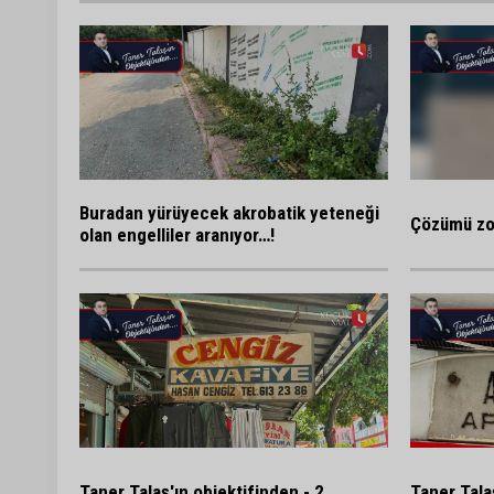
Buradan yürüyecek akrobatik yeteneği
Çözümü zor
olan engelliler aranıyor…!
Taner Talaş'ın objektifinden - 2
Taner Tala