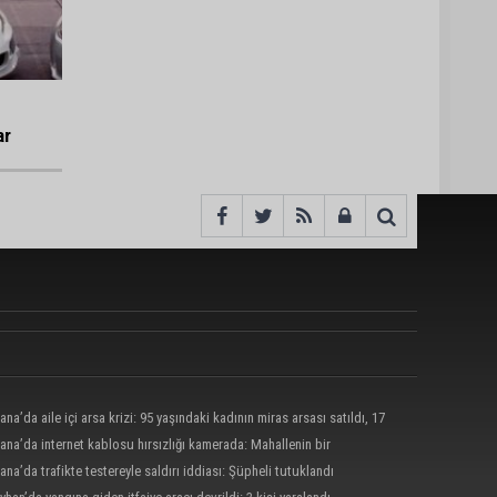
ar
ana’da aile içi arsa krizi: 95 yaşındaki kadının miras arsası satıldı, 17
nun 13 milyonu harcandı
ana’da internet kablosu hırsızlığı kamerada: Mahallenin bir
nde internet erişimi kesildi
ana’da trafikte testereyle saldırı iddiası: Şüpheli tutuklandı