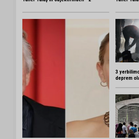
3 yerbilim
deprem ola