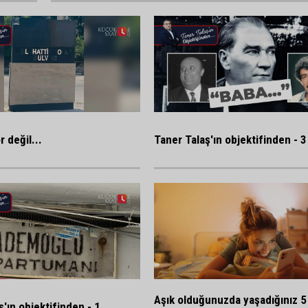
 değil...
Taner Talaş'ın objektifinden - 3
Aşık olduğunuzda yaşadığınız 5 
ş'ın objektifinden - 1