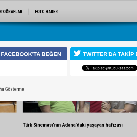
OTOĞRAFLAR
FOTO HABER
FACEBOOK'TA BEĞEN
TWITTER'DA TAKİP 
aha Gösterme
Türk Sineması'nın Adana'daki yaşayan hafızası