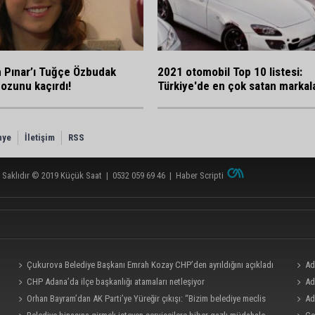
n Pınar’ı Tuğçe Özbudak
2021 otomobil Top 10 listesi:
dozunu kaçırdı!
Türkiye'de en çok satan markal
nye
İletişim
RSS
 Saklıdır © 2019
Küçük Saat
|
0532 059 69 46
|
Haber Scripti
Çukurova Belediye Başkanı Emrah Kozay CHP’den ayrıldığını açıkladı
Ad
CHP Adana’da ilçe başkanlığı atamaları netleşiyor
milyo
Ad
Orhan Bayram’dan AK Parti’ye Yüreğir çıkışı: “Bizim belediye meclis
bölümü
Ad