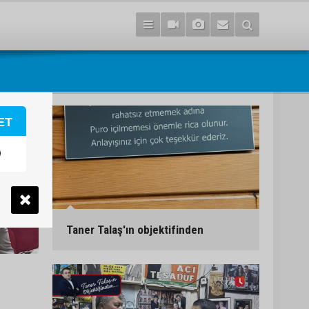
ET
Taner Talaş'ın objektifinden