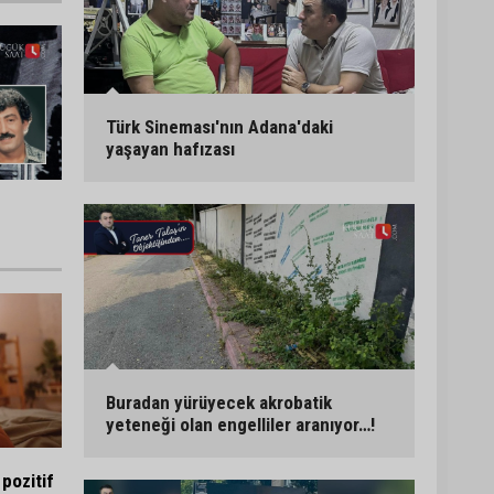
Türk Sineması'nın Adana'daki
yaşayan hafızası
Buradan yürüyecek akrobatik
yeteneği olan engelliler aranıyor…!
pozitif