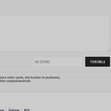
lara saldırı içeren, imla kuralları ile yazılmamış,
rumlar onaylanmamaktadır.
nye
İletişim
RSS