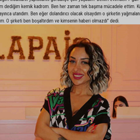
lem dediğim kemik kadrom. Ben her zaman tek başıma mücadele ettim. Kı
ayınca utandım. Ben eğer dolandırıcı olacak olsaydım o şirketin yağmala
. O şirketi ben boşaltırdım ve kimsenin haberi olmazdı" dedi.