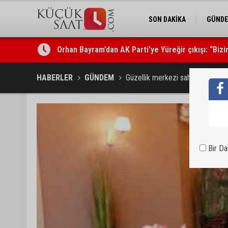
SON DAKİKA
GÜND
Orhan Bayram’dan AK Parti’ye Yüreğir çıkışı: “Biz
Sarıçam’da su ürünlerine yönelik denetimler sürü
HABERLER
GÜNDEM
Güzellik merkezi sahibi olan kad
Bir D