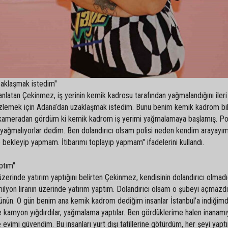
zaklaşmak istedim"
anlatan Çekinmez, iş yerinin kemik kadrosu tarafından yağmalandığını ileri
izlemek için Adana’dan uzaklaşmak istedim. Bunu benim kemik kadrom bil
n kameradan gördüm ki kemik kadrom iş yerimi yağmalamaya başlamış. Pol
 yağmalıyorlar dedim. Ben dolandırıcı olsam polisi neden kendim arayayım
bekleyip yapmam. İtibarımı toplayıp yapmam" ifadelerini kullandı.
ptım"
zerinde yatırım yaptığını belirten Çekinmez, kendisinin dolandırıcı olmadı
yon liranın üzerinde yatırım yaptım. Dolandırıcı olsam o şubeyi açmazd
ünün. O gün benim ana kemik kadrom dediğim insanlar İstanbul’a indiğim
ne kamyon yığdırdılar, yağmalama yaptılar. Ben gördüklerime halen inanam
evimi güvendim. Bu insanları yurt dışı tatillerine götürdüm, her şeyi yapt