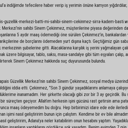
’a indiğimde tefecilere haber verip iş yerimin önüne kamyon yığdırdılar,
ik Merkezi’nin sahibi Sinem Çekinmez, müşterilerine piyasa değerinden d
alışanlarına 5 aydır maaş ödemediği öne sürülen Çekinmez’in, bankalardan
arikçilerine de borçlarını ödemeden yurt dışına kaçtı. Geçtiğimiz gün sab
k merkezinin şubelerine gitti. Alacaklarına karşılık iş yerini yağmalayan çalı
mak üzere bilgisayar, tablo, saksı, masa-sandalye gibi tüm eşyaları çalıp, a
nı belirterek Sinem Çekinmez hakkında suç duyurusunda bulundu.
Bellapais Güzellik Merkezi’nin sahibi Sinem Çekinmez, sosyal medya üzerin
ldiğini iddia etti. Çekinmez, "Son 3 gündür yaşadıklarımı anlamaya çalışı
düklerime inanamadım. Her şirkette olacağı gibi zor bir 3 ay geçirdik. Bu
ir süreçten geçiyor. Allah’ım herkesin işini gücünü rast getirsin ama patır
yunca maaş ödeyemedim bu doğru. Hep birbirimizi idare ede ede ilerledi
man işimi nasıl geliştiririm bunun için çalıştım. Kendime bir ev bile almadı
asıl geliştiririm, Adana’ya neler katabilirim onun hesabını yaptım. Yaşadıkl
im insanların yaptıklarını gördükçe şok yaşadım. Benim evimden 7 gün 