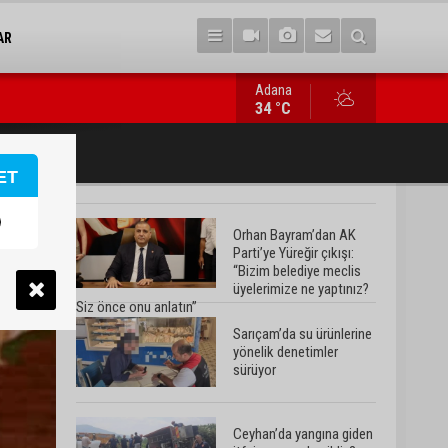
AR
Adana
Ceyhan’da yangına giden itfaiye aracı devrildi: 3 kişi yaralandı
34 °C
ET
Orhan Bayram’dan AK
Parti’ye Yüreğir çıkışı:
“Bizim belediye meclis
üyelerimize ne yaptınız?
Siz önce onu anlatın”
Sarıçam’da su ürünlerine
yönelik denetimler
sürüyor
Ceyhan’da yangına giden