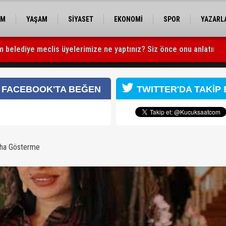
EM
YAŞAM
SİYASET
EKONOMİ
SPOR
YAZARL
im belediye meclis üyelerimize ne yaptınız? Siz önce onu anlatın”
yor
ından ilginç açıklamalar:Kemik kadrom dediğim insanlar bana ihanet etti
FACEBOOK'TA BEĞEN
TWITTER'DA TAKİP 
aha Gösterme