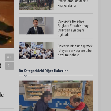
itfaiye aracı devrildi: 3
kişi yaralandı
Çukurova Belediye
Başkanı Emrah Kozay
CHP’den ayrıldığını
açıkladı
Belediye binasına girmek
isteyen servisçilere biber
gazlı müdahale
A+
t
A-
Bu Kategorideki Diğer Haberler
Adana’da taziye evinde
silah çeken kişi
gözaltına alındı
de
Doç. Dr. Efsun
Somay’dan implant
uyarısı: “Sigara en büyük
risk”