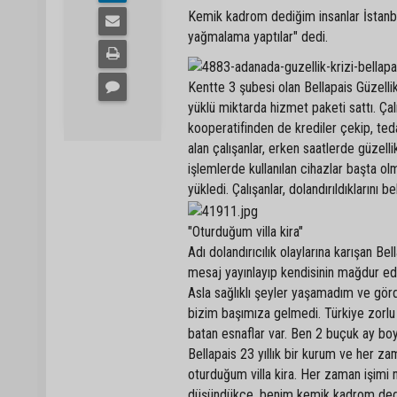
Kemik kadrom dediğim insanlar İstanbul
yağmalama yaptılar" dedi.
Kentte 3 şubesi olan Bellapais Güzell
yüklü miktarda hizmet paketi sattı. Ç
kooperatifinden de krediler çekip, ted
alan çalışanlar, erken saatlerde güzelli
işlemlerde kullanılan cihazlar başta ol
yükledi. Çalışanlar, dolandırıldıkları
"Oturduğum villa kira"
Adı dolandırıcılık olaylarına karışan 
mesaj yayınlayıp kendisinin mağdur edi
Asla sağlıklı şeyler yaşamadım ve gör
bizim başımıza gelmedi. Türkiye zorlu b
batan esnaflar var. Ben 2 buçuk ay bo
Bellapais 23 yıllık bir kurum ve her za
oturduğum villa kira. Her zaman işimi n
düşündükçe, benim kemik kadrom dediğ