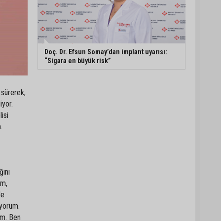
Doç. Dr. Efsun Somay’dan implant uyarısı:
“Sigara en büyük risk”
 sürerek,
iyor.
isi
.
ğını
ım,
de
ıyorum.
ım. Ben