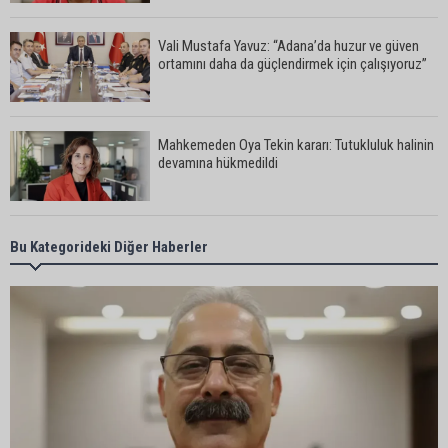
Vali Mustafa Yavuz: “Adana’da huzur ve güven
ortamını daha da güçlendirmek için çalışıyoruz”
Mahkemeden Oya Tekin kararı: Tutukluluk halinin
devamına hükmedildi
Adana’da taziye evinde silahlı kavga kamerada:
Bu Kategorideki Diğer Haberler
Çok sayıda polis ekibi olay yerine sevk edildi
Adana’da parktaki OED cihazını çalan şüpheli
tutuklandı
Seyhan’da fırın ve pastanelere hijyen denetimi