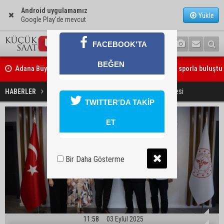
Android uygulamamız
Yükle
Google Play'de mevcut
FACEBOOK'TA
Adana Büyükşehir Yaz Spor Okulları’nda 30 bin çocuk sporla buluştu
BEĞEN
Beşiktaş dosyasında iki tahliye: Özcan Zenger ve Utku Caner Çaykar
Halil Nacar’dan teşekkür belgesi
HABERLER
SİYASET
bırakıldı
TWITTER'DA TAKİP
ET
Bir Daha Gösterme
11:58
03 Eylül 2025