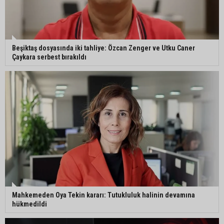
gerçekleştirildi
Eski polis memuru Ergün Karakaya’nın
Beşiktaş dosyasında iki tahliye: Özcan Zenger ve Utku Caner
öldürüldüğü silahlı kavganın görüntüleri ortaya
Çaykara serbest bırakıldı
çıktı
İmamoğlu’nda hijyen ve etiket kontrolü
Mustafa Özkan: "Yüreğir Belediye Başkan
Vekilliği seçimine ilişkin hukuki süreç başlatıldı"
Mahkemeden Oya Tekin kararı: Tutukluluk halinin devamına
hükmedildi