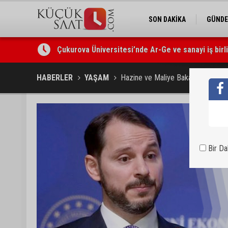
SON DAKİKA
GÜND
Çukurova Üniversitesi’nde Ar-Ge ve sanayi iş birl
Seyhan’da gıda işletmelerine sıkı denetim
HABERLER
YAŞAM
Hazine ve Maliye Bakanı: Virüs ned
Bir D