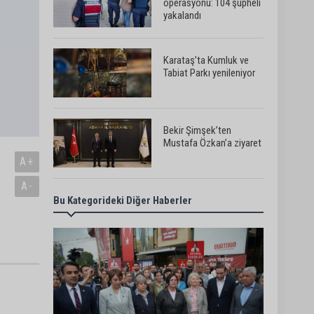
operasyonu: 104 şüpheli
yakalandı
Karataş’ta Kumluk ve
Tabiat Parkı yenileniyor
Bekir Şimşek’ten
Mustafa Özkan’a ziyaret
A+
A-
Bu Kategorideki Diğer Haberler
Ceyhan’da asfalt
çalışmaları sürüyor
Ceyhan’da açık hava
sineması keyfi iki farklı
parkta devam ediyor