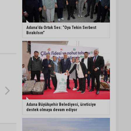
5. Yunusoğlu Futbol
Turnuvası’nda final
heyecanı
Adana’da Ortak Ses: “Oya Tekin Serbest
Bırakılsın”
Ceyhan’da Necdet
Sevinç Parkı’nda bakım
çalışması
Orhan Bayram’dan AK
Parti’ye Yüreğir çıkışı:
“Bizim belediye meclis
üyelerimize ne yaptınız?
Siz önce onu anlatın”
Adana Büyükşehir Belediyesi, üreticiye
destek olmaya devam ediyor