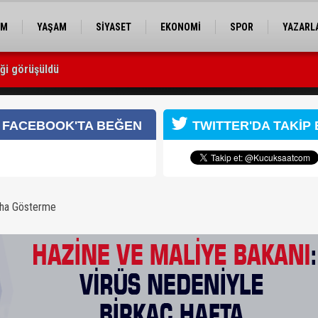
EM
YAŞAM
SİYASET
EKONOMİ
SPOR
YAZARL
iği görüşüldü
eniyle birkaç hafta durgunluk riski var
FACEBOOK'TA BEĞEN
TWITTER'DA TAKİP 
aha Gösterme