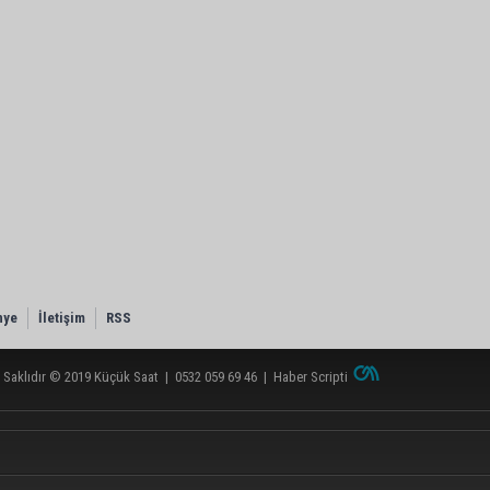
nye
İletişim
RSS
 Saklıdır © 2019
Küçük Saat
|
0532 059 69 46
|
Haber Scripti