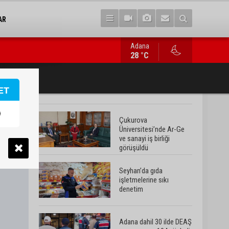
AR
Adana
Adana dahil 30 ilde DEAŞ operasyonu: 104 şüpheli yakalandı
28 °C
ET
Çukurova
Üniversitesi’nde Ar-Ge
ve sanayi iş birliği
görüşüldü
Seyhan’da gıda
işletmelerine sıkı
denetim
Adana dahil 30 ilde DEAŞ