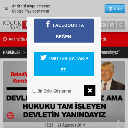
Android uygulamamız
Yükle
Google Play'de mevcut
FACEBOOK'TA
BEĞEN
Adana’da taziye evinde silah çeken kişi gözaltına alındı
"Hukuku tam işleyen devletin yanındayız"
HABERLER
SİYASET
TWITTER'DA TAKİP
ET
Bir Daha Gösterme
13:23
21 Ağustos 2019