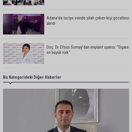
Adana’da taziye evinde silah çeken kişi gözaltına
alındı
Doç. Dr. Efsun Somay’dan implant uyarısı: “Sigara
en büyük risk”
Adana’da oto kilit iş yerinde esrarengiz olay: 2
Bu Kategorideki Diğer Haberler
kişi hayatını kaybetti
CHP Adana Milletvekili Dr. Müzeyyen Şevkin:
“Akdeniz bir atık deposuna dönüşmemeli”