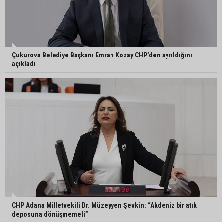
Adana’da aile içi arsa krizi: 95 yaşındaki kadının
miras arsası satıldı, 17 milyonun 13 milyonu
harcandı
Uluslararası Adana Altın Koza Film Festivali’nde
Çukurova Belediye Başkanı Emrah Kozay CHP’den ayrıldığını
Orhan Kemal Emek Ödülleri’nin sahipleri belli oldu
açıkladı
Adana’da trafikte testereyle saldırı iddiası:
Şüpheli tutuklandı
Adana’da internet kablosu hırsızlığı kamerada:
Mahallenin bir bölümünde internet erişimi kesildi
CHP Adana Milletvekili Dr. Müzeyyen Şevkin: “Akdeniz bir atık
deposuna dönüşmemeli”