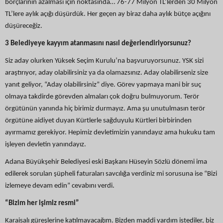
borçlarının azalması için noktasında… 76-77 Milyon TL’lerden 30 Milyon
TL’lere aylık açığı düşürdük. Her geçen ay biraz daha aylık bütçe açığını
düşüreceğiz.
3 Belediyeye kayyım atanmasını nasıl değerlendiriyorsunuz?
Siz aday olurken Yüksek Seçim Kurulu’na başvuruyorsunuz. YSK sizi
araştırıyor, aday olabilirsiniz ya da olamazsınız. Aday olabilirseniz size
yanıt geliyor, “Aday olabilirsiniz” diye. Görev yapmaya mani bir suç
olmaya takdirde görevden almaları çok doğru bulmuyorum. Terör
örgütünün yanında hiç birimiz durmayız. Ama şu unutulmasın terör
örgütüne aidiyet duyan Kürtlerle sağduyulu Kürtleri birbirinden
ayırmamız gerekiyor. Hepimiz devletimizin yanındayız ama hukuku tam
işleyen devletin yanındayız.
Adana Büyükşehir Belediyesi eski Başkanı Hüseyin Sözlü dönemi ima
edilerek sorulan şüpheli faturaları savcılığa verdiniz mi sorusuna ise “Bizi
izlemeye devam edin” cevabını verdi.
“Bizim her işimiz resmi”
Karaisalı güreşlerine katılmayacağım. Bizden maddi yardım istediler, biz