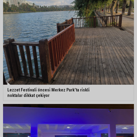
Lezzet Festi̇vali̇ öncesi̇ Merkez Park’ta ri̇skli̇
noktalar di̇kkat çeki̇yor