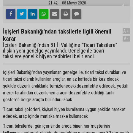
21:42
08 Mayıs 2020
İçişleri Bakanlığı'ndan taksilerle ilgili önemli
A+
karar
A-
İçişleri Bakanlığı'ndan 81 İl Valiliğine “Ticari Taksilere”
ilişkin yeni genelge yayınlandı. Genelge ile ticari
taksilere yönelik hijyen tedbirleri belirlendi.
İçişleri Bakanlığı'ndan yayınlanan genelge ile, ticari taksi durakları ve
ticari taksi olarak kullanılan araçlar, en az haftada bir kez olacak
şekilde düzenli aralıklarla temizlenecek/dezenfekte edilecek, yetkili
merci tarafından düzenlenen aracın dezenfekte edildiği tarihi
gösteren belge araçta bulundurulacak
Ticari taksi şoförleri, kişisel hijyen kurallarına uygun şekilde hareket
edecek, araç içinde mutlaka maske kullanacak
Ticari taksilerde, gün içerisinde araca binen her müşterinin
kullanımına yetecek ölçüde dezenfektan malzeme veya 80 derecelik