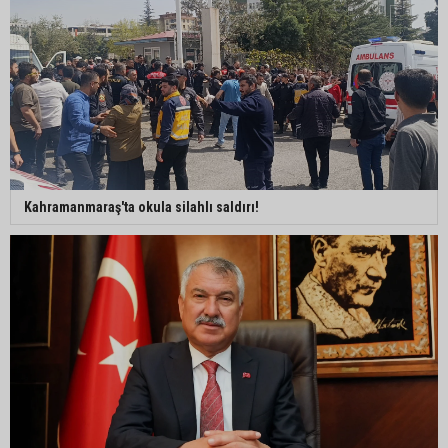
Adana’da Huzur ve Güven uygulaması: 62 aranan
şahıs yakalandı
Adana’da kahvehaneye silahlı saldırı: 3 kişi
yaralandı
Çukurova Üniversitesi’nde Ar-Ge ve sanayi iş
Kahramanmaraş'ta okula silahlı saldırı!
birliği görüşüldü
Seyhan’da gıda işletmelerine sıkı denetim
Adana dahil 30 ilde DEAŞ operasyonu: 104
şüpheli yakalandı