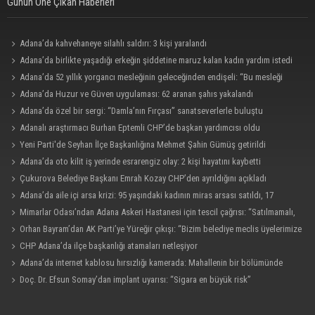
Günün Öne Çıkan Haberleri
Adana’da kahvehaneye silahlı saldırı: 3 kişi yaralandı
Adana’da birlikte yaşadığı erkeğin şiddetine maruz kalan kadın yardım istedi
Adana’da 52 yıllık yorgancı mesleğinin geleceğinden endişeli: “Bu mesleği
çocuğuma bile öğretemedim”
Adana’da Huzur ve Güven uygulaması: 62 aranan şahıs yakalandı
Adana’da özel bir sergi: “Damla’nın Fırçası” sanatseverlerle buluştu
Adanalı araştırmacı Burhan Eptemli CHP’de başkan yardımcısı oldu
Yeni Parti'de Seyhan İlçe Başkanlığına Mehmet Şahin Gümüş getirildi
Adana’da oto kilit iş yerinde esrarengiz olay: 2 kişi hayatını kaybetti
Çukurova Belediye Başkanı Emrah Kozay CHP’den ayrıldığını açıkladı
Adana’da aile içi arsa krizi: 95 yaşındaki kadının miras arsası satıldı, 17
milyonun 13 milyonu harcandı
Mimarlar Odası’ndan Adana Askeri Hastanesi için tescil çağrısı: “Satılmamalı,
amaç dışı kullanılmamalı”
Orhan Bayram’dan AK Parti’ye Yüreğir çıkışı: “Bizim belediye meclis üyelerimize
ne yaptınız? Siz önce onu anlatın”
CHP Adana’da ilçe başkanlığı atamaları netleşiyor
Adana’da internet kablosu hırsızlığı kamerada: Mahallenin bir bölümünde
internet erişimi kesildi
Doç. Dr. Efsun Somay’dan implant uyarısı: “Sigara en büyük risk”