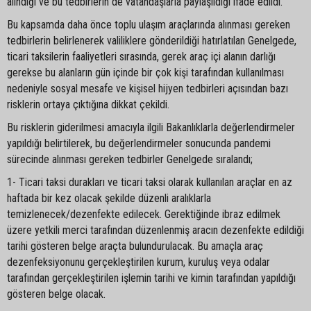
alındığı ve bu tedbirlerin de vatandaşlarla paylaşıldığı ifade edildi.
Bu kapsamda daha önce toplu ulaşım araçlarında alınması gereken
tedbirlerin belirlenerek valiliklere gönderildiği hatırlatılan Genelgede,
ticari taksilerin faaliyetleri sırasında, gerek araç içi alanın darlığı
gerekse bu alanların gün içinde bir çok kişi tarafından kullanılması
nedeniyle sosyal mesafe ve kişisel hijyen tedbirleri açısından bazı
risklerin ortaya çıktığına dikkat çekildi.
Bu risklerin giderilmesi amacıyla ilgili Bakanlıklarla değerlendirmeler
yapıldığı belirtilerek, bu değerlendirmeler sonucunda pandemi
sürecinde alınması gereken tedbirler Genelgede sıralandı;
1- Ticari taksi durakları ve ticari taksi olarak kullanılan araçlar en az
haftada bir kez olacak şekilde düzenli aralıklarla
temizlenecek/dezenfekte edilecek. Gerektiğinde ibraz edilmek
üzere yetkili merci tarafından düzenlenmiş aracın dezenfekte edildiği
tarihi gösteren belge araçta bulundurulacak. Bu amaçla araç
dezenfeksiyonunu gerçekleştirilen kurum, kuruluş veya odalar
tarafından gerçekleştirilen işlemin tarihi ve kimin tarafından yapıldığı
gösteren belge olacak.