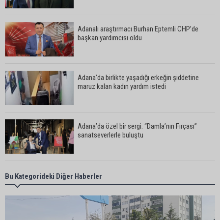
Adanalı araştırmacı Burhan Eptemli CHP’de
başkan yardımcısı oldu
Adana’da birlikte yaşadığı erkeğin şiddetine
maruz kalan kadın yardım istedi
Adana’da özel bir sergi: “Damla’nın Fırçası”
sanatseverlerle buluştu
Adana’da 52 yıllık yorgancı mesleğinin
Bu Kategorideki Diğer Haberler
geleceğinden endişeli: “Bu mesleği çocuğuma
bile öğretemedim”