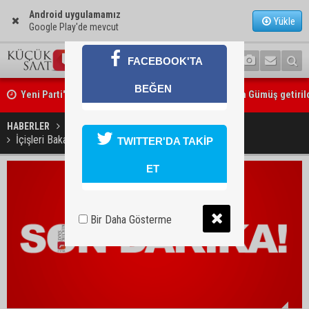
Android uygulamamız
Yükle
Google Play'de mevcut
FACEBOOK'TA
Yeni Parti'de Seyhan İlçe Başkanlığına Mehmet Şahin Gümüş getiril
BEĞEN
Adanalı araştırmacı Burhan Eptemli CHP’de başkan yardımcısı oldu
HABERLER
SON DAKİKA
İçişleri Bakanlığı'ndan taksilerle ilgili önemli karar
TWITTER'DA TAKİP
ET
Bir Daha Gösterme