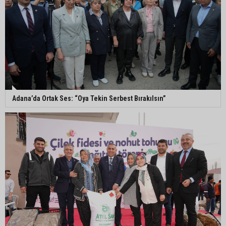
Ceyhan’da açık hava sineması keyfi iki farklı
parkta devam ediyor
5. Yunusoğlu Futbol Turnuvası’nda final heyecanı
Adana’da Ortak Ses: “Oya Tekin Serbest Bırakılsın”
Ceyhan’da Necdet Sevinç Parkı’nda bakım
çalışması
Orhan Bayram’dan AK Parti’ye Yüreğir çıkışı:
“Bizim belediye meclis üyelerimize ne yaptınız?
Siz önce onu anlatın”