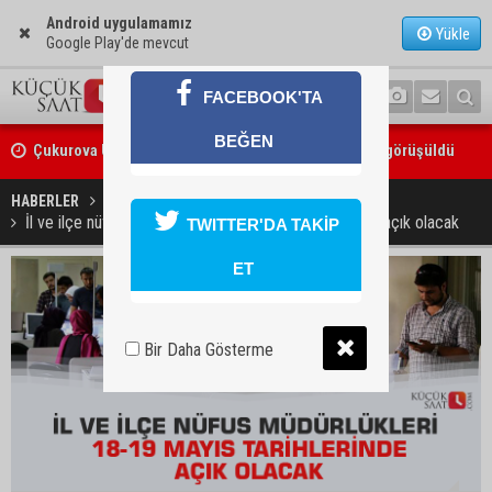
Android uygulamamız
Yükle
Google Play'de mevcut
FACEBOOK'TA
Çukurova Üniversitesi’nde Ar-Ge ve sanayi iş birliği görüşüldü
BEĞEN
Seyhan’da gıda işletmelerine sıkı denetim
HABERLER
YAŞAM
İl ve ilçe nüfus müdürlükleri 18-19 Mayıs tarihlerinde açık olacak
TWITTER'DA TAKİP
ET
Bir Daha Gösterme