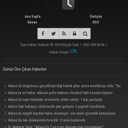
Ana Sayfa
İletişim
Künye
RSS
Tüm Hakları Saklıdır © 2019
Küçük Saat
|
0532 059 69 46
|
Haber Scripti
Günün Öne Çıkan Haberleri
Adana’da doğumunu gerçekleştirdiği bebek yıllar sonra meslektaşı oldu: “Bu
çok gurur verici”
Adana’ya acı haber: Adanalı polis memuru İstanbul’daki kazada hayatını
kaybetti
Adana’da seyir halindeki otomobile silahlı saldırı: 1 kişi yaralandı
Adana’daki kebapçı saldırısında yeni gelişme: 6 şüpheli tutuklandı
Adana’da engelli kişiden haber alınamıyor: son anları güvenlik kamerasına
yansıdı.
Adana’da takı dükkanında hırsızlık: O anlar kamerada
Dr. Mehmet Tatar: "Adana'da 7 ve üzeri deprem riski görünmüyor"