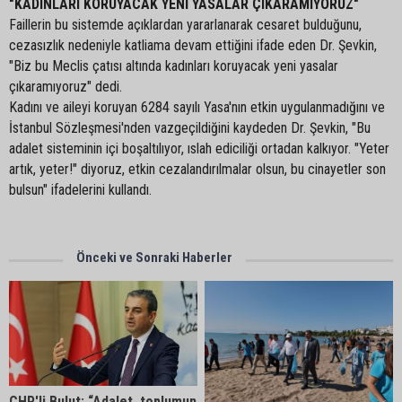
"KADINLARI KORUYACAK YENİ YASALAR ÇIKARAMIYORUZ"
Faillerin bu sistemde açıklardan yararlanarak cesaret bulduğunu,
cezasızlık nedeniyle katliama devam ettiğini ifade eden Dr. Şevkin,
"Biz bu Meclis çatısı altında kadınları koruyacak yeni yasalar
çıkaramıyoruz" dedi.
Kadını ve aileyi koruyan 6284 sayılı Yasa'nın etkin uygulanmadığını ve
İstanbul Sözleşmesi'nden vazgeçildiğini kaydeden Dr. Şevkin, "Bu
adalet sisteminin içi boşaltılıyor, ıslah ediciliği ortadan kalkıyor. "Yeter
artık, yeter!" diyoruz, etkin cezalandırılmalar olsun, bu cinayetler son
bulsun" ifadelerini kullandı.
Önceki ve Sonraki Haberler
CHP'li Bulut: “Adalet, toplumun