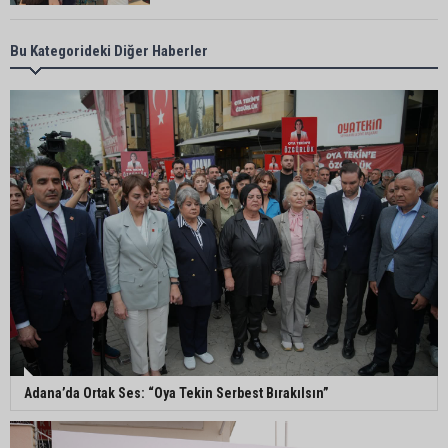
Karataş Belediye Başkanı Ali Bedrettin Karataş:
Bu Kategorideki Diğer Haberler
“Sahillerimize birlikte sahip çıkalım”
Pozantı’da İlçe Jandarma Komutanlığı ekipleri
vatandaşları dijital dolandırıcılığa karşı uyardı
Adana Lezzet Festivali için stratejik hazırlık
toplantısı yapıldı
Adana’da 478 yıllık Kemeraltı Camii’nde sprey
boya krizi: Vatandaşlar denetimlerin artırılmasını
istedi
Adana’da Ortak Ses: “Oya Tekin Serbest Bırakılsın”
Adana’ya acı haber: Adanalı polis memuru