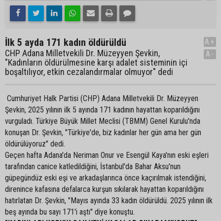
İlk 5 ayda 171 kadın öldürüldü
A+
CHP Adana Milletvekili Dr. Müzeyyen Şevkin,
A-
"Kadınların öldürülmesine karşı adalet sisteminin içi
boşaltılıyor, etkin cezalandırmalar olmuyor" dedi
Cumhuriyet Halk Partisi (CHP) Adana Milletvekili Dr. Müzeyyen
Şevkin, 2025 yılının ilk 5 ayında 171 kadının hayattan koparıldığını
vurguladı. Türkiye Büyük Millet Meclisi (TBMM) Genel Kurulu'nda
konuşan Dr. Şevkin, "Türkiye'de, biz kadınlar her gün ama her gün
öldürülüyoruz" dedi.
Geçen hafta Adana'da Neriman Onur ve Esengül Kaya'nın eski eşleri
tarafından canice katledildiğini, İstanbul'da Bahar Aksu'nun
güpegündüz eski eşi ve arkadaşlarınca önce kaçırılmak istendiğini,
direnince kafasına defalarca kurşun sıkılarak hayattan koparıldığını
hatırlatan Dr. Şevkin, "Mayıs ayında 33 kadın öldürüldü. 2025 yılının ilk
beş ayında bu sayı 171'i aştı" diye konuştu.