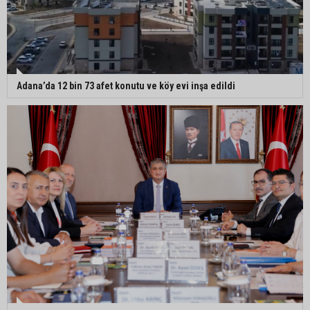
Adana Lezzet Festivali için stratejik hazırlık
toplantısı yapıldı
Adana’da 478 yıllık Kemeraltı Camii’nde sprey
Adana’da 12 bin 73 afet konutu ve köy evi inşa edildi
boya krizi: Vatandaşlar denetimlerin artırılmasını
istedi
Adana’ya acı haber: Adanalı polis memuru
İstanbul’daki kazada hayatını kaybetti
Feke Belediyesi’nden Çondu Mahallesi’nde yol
çalışması