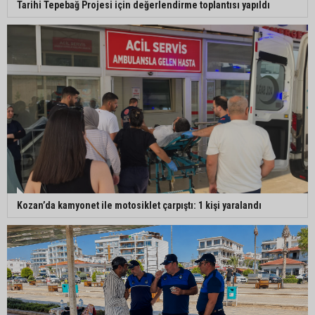
Tarihi Tepebağ Projesi için değerlendirme toplantısı yapıldı
Kozan’da kamyonet ile motosiklet çarpıştı: 1 kişi yaralandı