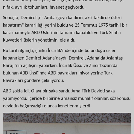
mühimmatın yedek parçaları geçmiyordu ama bol bol, anarşi,
nifak, ayrılık tohumları, hıyanet geçiyordu.
Sonuçta, Demirel',n "Ambargoyu kaldırın, aksi takdirde üsleri
kapatırım" kararlılığı yerini buldu ve 25 Temmuz 1975 tarihli bir
kararnameyle ABD Üslerinin tamamı kapatıldı ve Türk Silahlı
Kuvvetleri üslerin yönetimini ele aldı.
Bu tarih ilginçti, çünkü İncirlik'inde içinde bulunduğu üsler
kapanırken Demirel Adana'daydı. Demirel, Adana'da Aslantaş
Barajı'nın açılışını yaparken, İncirlik Üssü ve Zincirbozan'da
bulunan ABD Üssü'nde ABD bayrakları iniyor yerine Türk
Bayrakları göndere çekiliyordu.
ABD şokta idi. Olayı bir şaka sandı. Ama Türk Devleti şaka
yapmıyordu. İçeride birbirine amansız muhalif olanlar, söz konusu
devletin bağımsızlığı olunca kenetlenmişlerdi.