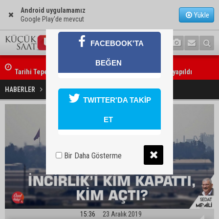
Android uygulamamız
Yükle
Google Play'de mevcut
FACEBOOK'TA
BEĞEN
Tarihi Tepebağ Projesi için değerlendirme toplantısı yapıldı
İncirlik'i kim kapattı, kim açtı?
HABERLER
GÜNDEM
TWITTER'DA TAKİP
ET
Bir Daha Gösterme
15:36
23 Aralık 2019