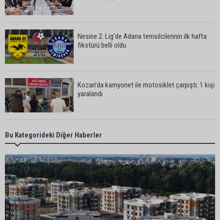
Nesine 2. Lig’de Adana temsilcilerinin ilk hafta
fikstürü belli oldu
Kozan’da kamyonet ile motosiklet çarpıştı: 1 kişi
yaralandı
Karataş Belediye Başkanı Ali Bedrettin Karataş:
Bu Kategorideki Diğer Haberler
“Sahillerimize birlikte sahip çıkalım”
Pozantı’da İlçe Jandarma Komutanlığı ekipleri
vatandaşları dijital dolandırıcılığa karşı uyardı