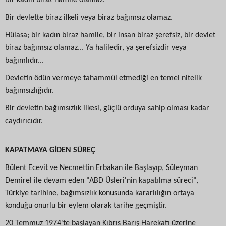
Bir kadın biraz hamile olamaz.
Bir devlette biraz ilkeli veya biraz bağımsız olamaz.
Hülasa; bir kadın biraz hamile, bir insan biraz şerefsiz, bir devlet
biraz bağımsız olamaz... Ya haliledir, ya şerefsizdir veya
bağımlıdır...
Devletin ödün vermeye tahammül etmediği en temel nitelik
bağımsızlığıdır.
Bir devletin bağımsızlık ilkesi, güçlü orduya sahip olması kadar
caydırıcıdır.
KAPATMAYA GİDEN SÜREÇ
Bülent Ecevit ve Necmettin Erbakan ile Başlayıp, Süleyman
Demirel ile devam eden "ABD Üsleri'nin kapatılma süreci",
Türkiye tarihine, bağımsızlık konusunda kararlılığın ortaya
konduğu onurlu bir eylem olarak tarihe geçmiştir.
20 Temmuz 1974'te başlayan Kıbrıs Barış Harekatı üzerine