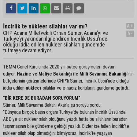
İncirlik'te nükleer silahlar var mı?
A+
CHP Adana Milletvekili Orhan Sümer, Adana’yı ve
A-
Türkiye’yi yakından ilgilendiren İncirlik Üssü’nde
olduğu iddia edilen nükleer silahları gündemde
tutmaya devam ediyor.
TBMM Genel Kurulu’nda 2020 yılı bütçe görüşmeleri devam
ediyor.
Hazine ve Maliye Bakanlığı ile Milli Savunma Bakanlığı
’nın
bütçelerinin görüşmelerinde CHP’li Sümer, İncirlik Üssü’nde olduğu
iddia edilen
nükleer
silahlar ve e-haciz konularını gündeme getirdi.
“BİR KERE DE BURADAN SORUYORUM”
Sümer, Milli Savunma Bakanı Akar’a şu soruyu sordu:
“Dünyada birçok basın organı Türkiye'de bulunan İncirlik Üssü'nde
ABD'ye ait nükleer silah olduğunu yazdı, hatta bu silahların buradan
taşınmasının bile gündeme geldiği yazıldı. Bizler ise hâlen İncirlik'te
nükleer silah olup olmadığını bilmiyoruz. İncirlik'te yaşayan