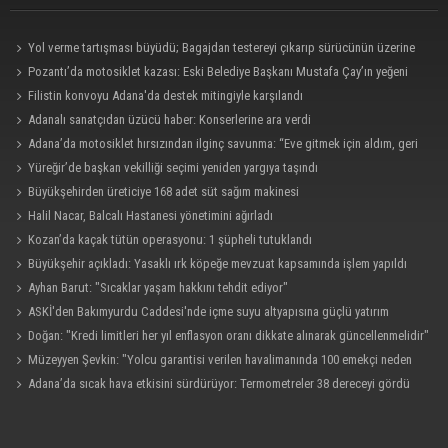
Yol verme tartışması büyüdü; Bagajdan testereyi çıkarıp sürücünün üzerine
yürüdü
Pozantı’da motosiklet kazası: Eski Belediye Başkanı Mustafa Çay’ın yeğeni
hayatını kaybetti
Filistin konvoyu Adana'da destek mitingiyle karşılandı
Adanalı sanatçıdan üzücü haber: Konserlerine ara verdi
Adana’da motosiklet hırsızından ilginç savunma: “Eve gitmek için aldım, geri
verecektim”
Yüreğir’de başkan vekilliği seçimi yeniden yargıya taşındı
Büyükşehirden üreticiye 168 adet süt sağım makinesi
Halil Nacar, Balcalı Hastanesi yönetimini ağırladı
Kozan’da kaçak tütün operasyonu: 1 şüpheli tutuklandı
Büyükşehir açıkladı: Yasaklı ırk köpeğe mevzuat kapsamında işlem yapıldı
Ayhan Barut: "Sıcaklar yaşam hakkını tehdit ediyor"
ASKİ'den Bakımyurdu Caddesi'nde içme suyu altyapısına güçlü yatırım
Doğan: "Kredi limitleri her yıl enflasyon oranı dikkate alınarak güncellenmelidir"
Müzeyyen Şevkin: "Yolcu garantisi verilen havalimanında 100 emekçi neden
işten çıkarılıyor?"
Adana’da sıcak hava etkisini sürdürüyor: Termometreler 38 dereceyi gördü