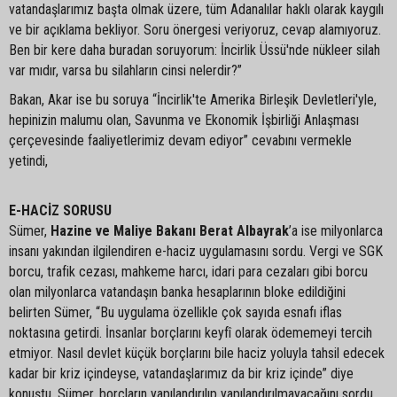
vatandaşlarımız başta olmak üzere, tüm Adanalılar haklı olarak kaygılı
ve bir açıklama bekliyor. Soru önergesi veriyoruz, cevap alamıyoruz.
Ben bir kere daha buradan soruyorum: İncirlik Üssü'nde nükleer silah
var mıdır, varsa bu silahların cinsi nelerdir?”
Bakan, Akar ise bu soruya “İncirlik'te Amerika Birleşik Devletleri'yle,
hepinizin malumu olan, Savunma ve Ekonomik İşbirliği Anlaşması
çerçevesinde faaliyetlerimiz devam ediyor” cevabını vermekle
yetindi,
E-HACİZ SORUSU
Sümer,
Hazine ve Maliye Bakanı Berat Albayrak
’a ise milyonlarca
insanı yakından ilgilendiren e-haciz uygulamasını sordu. Vergi ve SGK
borcu, trafik cezası, mahkeme harcı, idari para cezaları gibi borcu
olan milyonlarca vatandaşın banka hesaplarının bloke edildiğini
belirten Sümer, “Bu uygulama özellikle çok sayıda esnafı iflas
noktasına getirdi. İnsanlar borçlarını keyfî olarak ödememeyi tercih
etmiyor. Nasıl devlet küçük borçlarını bile haciz yoluyla tahsil edecek
kadar bir kriz içindeyse, vatandaşlarımız da bir kriz içinde” diye
konuştu. Sümer, borçların yapılandırılıp yapılandırılmayacağını sordu.