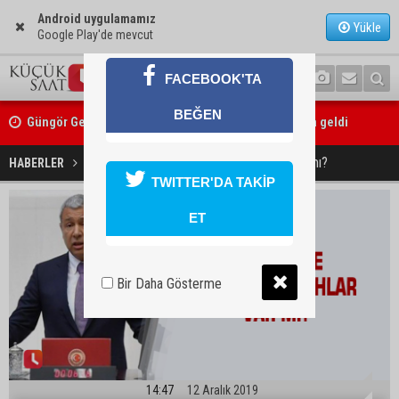
Android uygulamamız
Yükle
Google Play'de mevcut
FACEBOOK'TA
Güngör Geçer, hayvan hakları temsilcileriyle bir araya geldi
BEĞEN
Adana’da sıcak hava etkisini sürdürüyor: Termometreler 38 derecey
İncirlik'te nükleer silahlar var mı?
HABERLER
SİYASET
TWITTER'DA TAKİP
ET
Bir Daha Gösterme
14:47
12 Aralık 2019