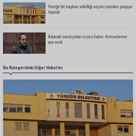
Yüreğir’de başkan vekilliği seçimi yeniden yargıya
taşındı
Adanalı sanatçıdan üzücü haber: Konserlerine
ara verdi
Büyükşehirden üreticiye 168 adet süt sağım
Bu Kategorideki Diğer Haberler
makinesi
Ayhan Barut: "Sıcaklar yaşam hakkını tehdit
ediyor"
ASKİ'den Bakımyurdu Caddesi'nde içme suyu
altyapısına güçlü yatırım