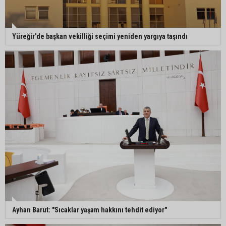
Müzeyyen Şevkin: "Yolcu garantisi verilen
Yüreğir’de başkan vekilliği seçimi yeniden yargıya taşındı
havalimanında 100 emekçi neden işten
çıkarılıyor?"
Büyükşehir açıkladı: Yasaklı ırk köpeğe mevzuat
kapsamında işlem yapıldı
Doğan: "Kredi limitleri her yıl enflasyon oranı
dikkate alınarak güncellenmelidir"
Ayhan Barut: "Sıcaklar yaşam hakkını tehdit ediyor"