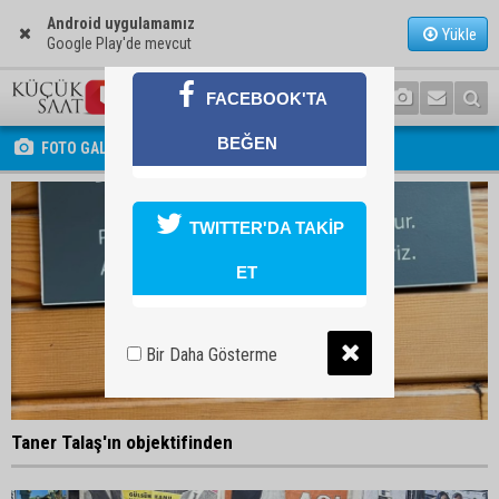
Android uygulamamız
Yükle
Google Play'de mevcut
FACEBOOK'TA
BEĞEN
FOTO GALERİ
TWITTER'DA TAKİP
ET
Bir Daha Gösterme
Taner Talaş'ın objektifinden