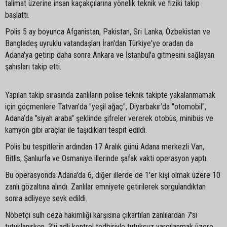
talimat üzerine insan kaçakçılarına yönelik teknik ve fiziki takip
başlattı.
Polis 5 ay boyunca Afganistan, Pakistan, Sri Lanka, Özbekistan ve
Bangladeş uyruklu vatandaşları İran'dan Türkiye'ye oradan da
Adana'ya getirip daha sonra Ankara ve İstanbul'a gitmesini sağlayan
şahısları takip etti.
Yapılan takip sırasında zanlıların polise teknik takipte yakalanmamak
için göçmenlere Tatvan’da "yeşil ağaç", Diyarbakır’da "otomobil",
Adana’da "siyah araba" şeklinde şifreler vererek otobüs, minibüs ve
kamyon gibi araçlar ile taşıdıkları tespit edildi.
Polis bu tespitlerin ardından 17 Aralık günü Adana merkezli Van,
Bitlis, Şanlıurfa ve Osmaniye illerinde şafak vakti operasyon yaptı.
Bu operasyonda Adana'da 6, diğer illerde de 1'er kişi olmak üzere 10
zanlı gözaltına alındı. Zanlılar emniyete getirilerek sorgulandıktan
sonra adliyeye sevk edildi.
Nöbetçi sulh ceza hakimliği karşısına çıkartılan zanlılardan 7'si
tutuklanırken, 3'ü adli kontrol tedbiriyle tutuksuz yargılanmak üzere