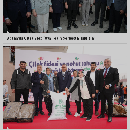
parkta devam ediyor
5. Yunusoğlu Futbol Turnuvası’nda final heyecanı
Adana’da Ortak Ses: “Oya Tekin Serbest Bırakılsın”
Ceyhan’da Necdet Sevinç Parkı’nda bakım
çalışması
Orhan Bayram’dan AK Parti’ye Yüreğir çıkışı:
“Bizim belediye meclis üyelerimize ne yaptınız?
Siz önce onu anlatın”