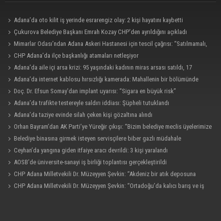
Adana’da oto kilit iş yerinde esrarengiz olay: 2 kişi hayatını kaybetti
Çukurova Belediye Başkanı Emrah Kozay CHP’den ayrıldığını açıkladı
Mimarlar Odası’ndan Adana Askeri Hastanesi için tescil çağrısı: “Satılmamalı,
amaç dışı kullanılmamalı”
CHP Adana’da ilçe başkanlığı atamaları netleşiyor
Adana’da aile içi arsa krizi: 95 yaşındaki kadının miras arsası satıldı, 17
milyonun 13 milyonu harcandı
Adana’da internet kablosu hırsızlığı kamerada: Mahallenin bir bölümünde
internet erişimi kesildi
Doç. Dr. Efsun Somay’dan implant uyarısı: “Sigara en büyük risk”
Adana’da trafikte testereyle saldırı iddiası: Şüpheli tutuklandı
Adana’da taziye evinde silah çeken kişi gözaltına alındı
Orhan Bayram’dan AK Parti’ye Yüreğir çıkışı: “Bizim belediye meclis üyelerimize
ne yaptınız? Siz önce onu anlatın”
Belediye binasına girmek isteyen servisçilere biber gazlı müdahale
Ceyhan’da yangına giden itfaiye aracı devrildi: 3 kişi yaralandı
AOSB’de üniversite-sanayi iş birliği toplantısı gerçekleştirildi
CHP Adana Milletvekili Dr. Müzeyyen Şevkin: “Akdeniz bir atık deposuna
dönüşmemeli”
CHP Adana Milletvekili Dr. Müzeyyen Şevkin: “Ortadoğu’da kalıcı barış ve iş
birliği sağlanmalı”