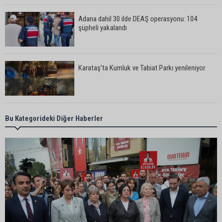
Adana dahil 30 ilde DEAŞ operasyonu: 104
şüpheli yakalandı
Karataş’ta Kumluk ve Tabiat Parkı yenileniyor
Bekir Şimşek’ten Mustafa Özkan’a ziyaret
Bu Kategorideki Diğer Haberler
Ceyhan’da asfalt çalışmaları sürüyor
Ceyhan’da açık hava sineması keyfi iki farklı