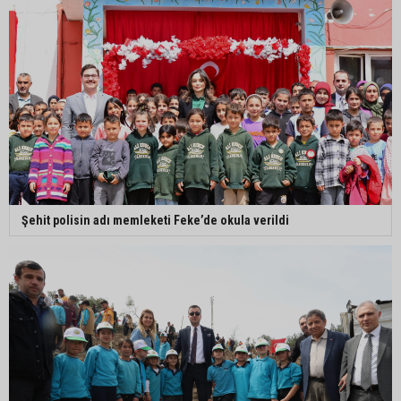
Şehit polisin adı memleketi Feke’de okula verildi