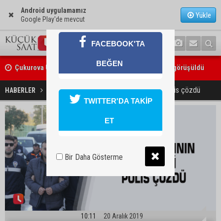
Android uygulamamız
Yükle
Google Play'de mevcut
FACEBOOK'TA
Çukurova Üniversitesi’nde Ar-Ge ve sanayi iş birliği görüşüldü
BEĞEN
Seyhan’da gıda işletmelerine sıkı denetim
İnsan kaçakçılarının şifresini polis çözdü
HABERLER
YAŞAM
TWITTER'DA TAKİP
ET
Bir Daha Gösterme
10:11
20 Aralık 2019